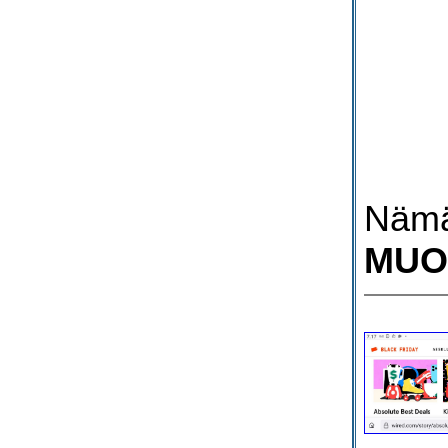
Nämä 
MUOT