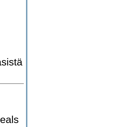
sistä
eals