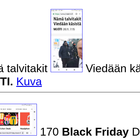
talvitakit
Viedään kä
I.
Kuva
170
Black Friday
D