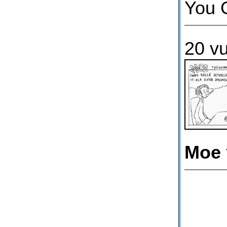
You 
20 vu
Moe