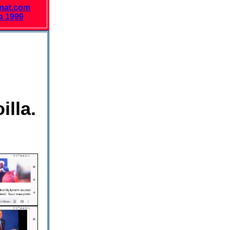
mat.com
a 1999
illa.