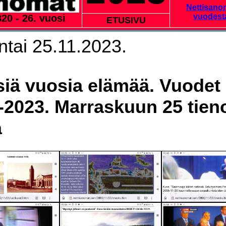
Nettisano
vuodest
20 - 26. vuosi
ETUSIVU
tai 25.11.2023.
siä vuosia elämää. Vuodet
-2023. Marraskuun 25 tieno
a