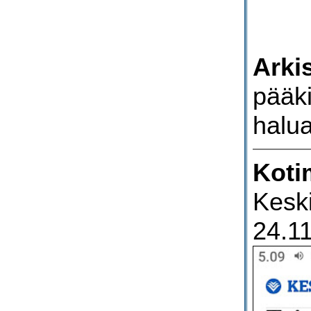
Arkis
pääki
halua
Koti
Kesk
24.1