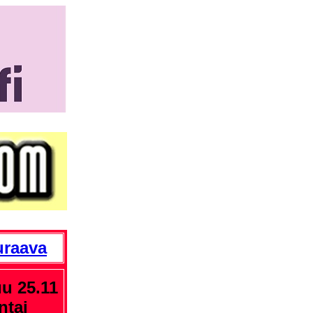
uraava
u 25.11
ntai