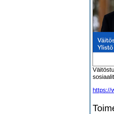
Väitöstu
sosiaali
https://
Toim