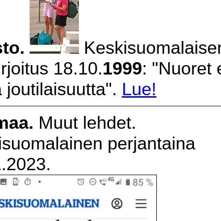
to.
Keskisuomalaise
rjoitus 18.10.
1999
: "Nuoret 
 joutilaisuutta".
Lue!
maa.
Muut lehdet.
isuomalainen perjantaina
1.2023.