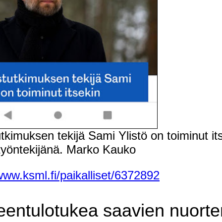
tkimuksen tekijä Sami Ylistö on toiminut it
työntekijänä.
Marko Kauko
www.ksml.fi/paikalliset/6372892
eentulotukea saavien nuorte