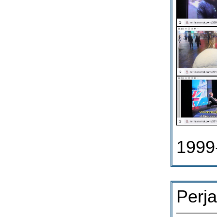
1999
Perja