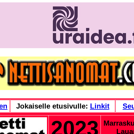
nen
Jokaiselle etusivulle:
Linkit
Se
2023
Marrasku
Laua