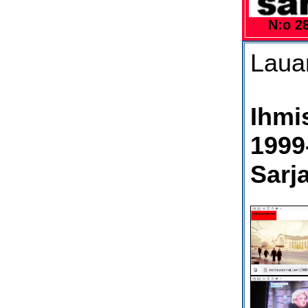
N:o 28
Lauan
Ihmi
1999
Sarj