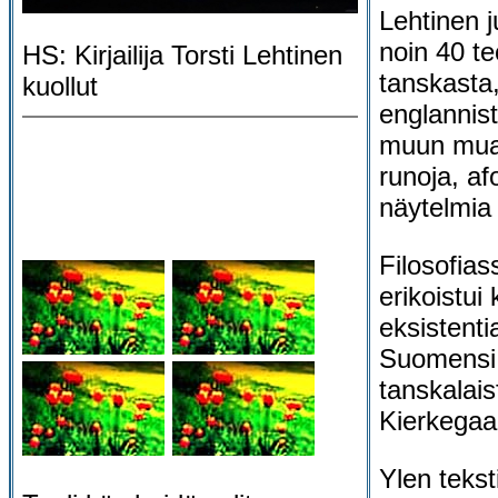
Lehtinen j
noin 40 t
HS: Kirjailija Torsti Lehtinen
tanskasta,
kuollut
englannista
muun mua
runoja, af
näytelmia
Filosofias
erikoistui 
eksistenti
Suomensi 
tanskalais
Kierkegaar
Ylen teksti