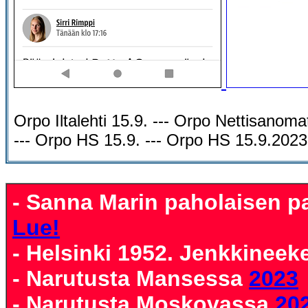
Orpo Iltalehti 15.9. --- Orpo Nettisanoma
--- Orpo HS 15.9. --- Orpo HS 15.9.202
- Sanna Marin paholaisen pal
Lue!
- Helsinki 1952. Jenkkineek
- Narutusta Mansessa
2023
- Narutusta Moskovassa
20