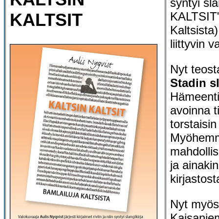
syntyi sl
KALTSIT
KALTSIT"
Kaltsista
liittyvin 
Nyt teos
Stadin s
Hämeenti
avoinna ti
torstaisin
Myöhemmi
mahdollis
ja ainakin
kirjastos
Nyt myö
Kaisanie