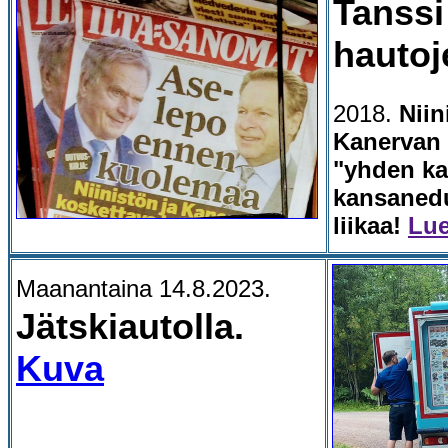
Tanssi 
hautoj
2018.
Niin
Kanervan 
"yhden k
kansanedu
liikaa!
Lue
Maanantaina 14.8.2023.
Jätskiautolla.
Kuva