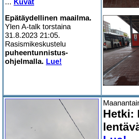
...
Kuvat
Epätäydellinen maailma.
Ylen A-talk torstaina
31.8.2023 21:05.
Rasismikeskustelu
puheentunnistus-
ohjelmalla.
Lue!
Maanantain
Hetki: 
lentävä