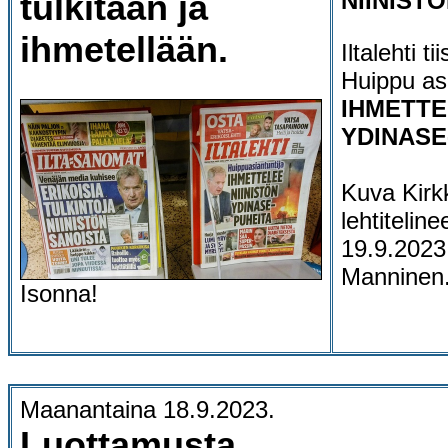
tulkitaan ja
NIINIST
ihmetellään.
Iltalehti t
Huippu asi
IHMETTE
YDINASE
Kuva Kir
lehtiteline
19.9.2023 
Manninen
Isonna!
Maanantaina 18.9.2023.
Luottamusta.