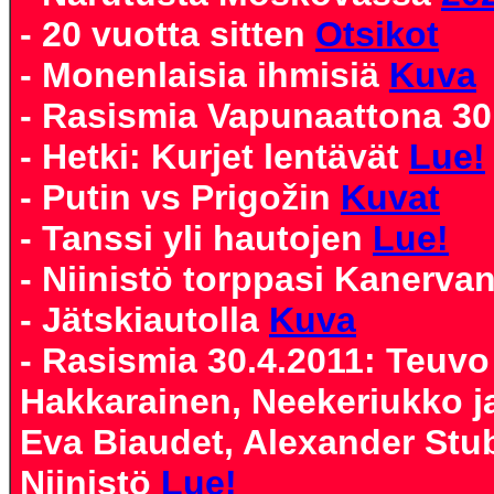
- 20 vuotta sitten
Otsikot
- Monenlaisia ihmisiä
Kuva
- Rasismia Vapunaattona 30
- Hetki: Kurjet lentävät
Lue!
- Putin vs Prigožin
Kuvat
- Tanssi yli hautojen
Lue!
- Niinistö torppasi Kanerva
- Jätskiautolla
Kuva
- Rasismia 30.4.2011: Teuvo
Hakkarainen, Neekeriukko ja
Eva Biaudet, Alexander Stu
Niinistö
Lue!