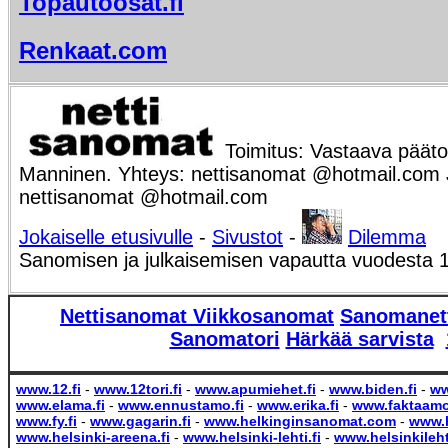
Topautoosat.fi
Renkaat.com
Toimitus: Vastaava päätoi
Manninen. Yhteys: nettisanomat @hotmail.com Ju
nettisanomat @hotmail.com
Jokaiselle etusivulle
-
Sivustot
-
Dilemma
Sanomisen ja julkaisemisen vapautta vuodesta 
Nettisanomat
Viikkosanomat
Sanomanet
Sanomatori
Härkää sarvista
www.12.fi
-
www.12tori.fi
-
www.apumiehet.fi
-
www.biden.fi
-
ww
www.elama.fi
-
www.ennustamo.fi
-
www.erika.fi
-
www.faktaamo
www.fy.fi
-
www.gagarin.fi
-
www.helkinginsanomat.com
-
www.h
www.helsinki-areena.fi
-
www.helsinki-lehti.fi
-
www.helsinkilehti