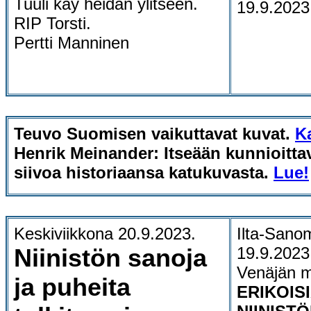
Tuuli käy heidän ylitseen.
19.9.2023
RIP Torsti.
Pertti Manninen
Teuvo Suomisen vaikuttavat kuvat.
K
Henrik Meinander: Itseään kunnioitta
siivoa historiaansa katukuvasta.
Lue!
Keskiviikkona 20.9.2023.
Ilta-Sanom
Niinistön sanoja
19.9.2023
Venäjän m
ja puheita
ERIKOIS