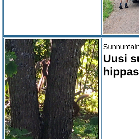
Sunnuntain
Uusi s
hippas