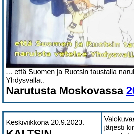
... että Suomen ja Ruotsin taustalla naru
Yhdysvallat.
Narutusta Moskovassa
2
Valokuva
Keskiviikkona 20.9.2023.
järjesti ki
KALTSIN