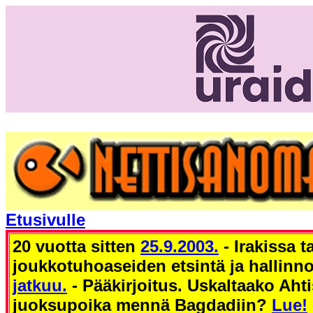
Etusivulle
20 vuotta sitten
25.9.2003.
- Irakissa 
joukkotuhoaseiden etsintä ja hallinn
jatkuu.
- Pääkirjoitus. Uskaltaako Aht
juoksupoika mennä Bagdadiin?
Lue!