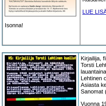
LUE LIS
Isonna!
Kirjailija, 
Torsti Leh
lauantaina
Lehtinen o
Asiasta ke
Sanomat 
Vuonna 19