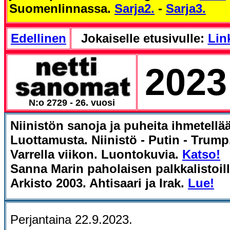
Suomenlinnassa.
Sarja2.
-
Sarja3.
Edellinen
Jokaiselle etusivulle:
Link
2023
N:o 2729 - 26. vuosi
Niinistön sanoja ja puheita
ihmetellä
Luottamusta. Niinistö -
Putin - Trump
Varrella viikon. Luontokuvia.
Katso!
Sanna Marin paholaisen palkkalistoill
Arkisto 2003. Ahtisaari ja Irak.
Lue!
Perjantaina 22.9.2023.