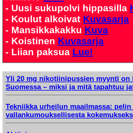
- Uusi sukupolvi hippasilla
- Koulut alkoivat
Kuvasarja
- Mansikkakakku
Kuva
- Koistinen
Kuvasarja
- Liian paksua
Lue!
Yli 20 mg nikotiinipussien myynti on k
Suomessa – miksi ja mitä tapahtuu j
Tekniikka urheilun maailmassa: peli
vallankumouksellisesta kokemukseks