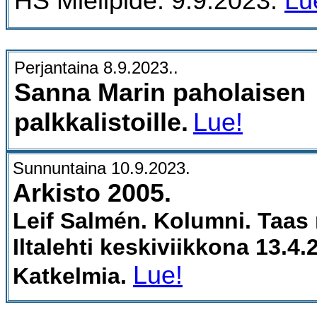
HS Mielipide. 9.9.2023.
Lu
Perjantaina 8.9.2023..
Sanna Marin paholaisen
palkkalistoille.
Lue!
Sunnuntaina 10.9.2023.
Arkisto 2005.
Leif Salmén. Kolumni. Taas
Iltalehti keskiviikkona 13.4.
Lue!
Katkelmia.