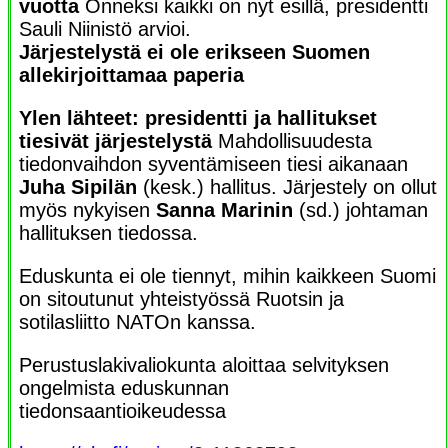
vuotta
Onneksi kaikki on nyt esillä, presidentti
Sauli Niinistö arvioi.
Järjestelystä ei ole erikseen Suomen
allekirjoittamaa paperia
Ylen lähteet: presidentti ja hallitukset
tiesivät järjestelystä
Mahdollisuudesta
tiedonvaihdon syventämiseen tiesi aikanaan
Juha Sipilän
(kesk.) hallitus. Järjestely on ollut
myös nykyisen
Sanna Marinin
(sd.) johtaman
hallituksen tiedossa.
Eduskunta ei ole tiennyt, mihin kaikkeen Suomi
on sitoutunut yhteistyössä Ruotsin ja
sotilasliitto NATOn kanssa.
Perustuslakivaliokunta aloittaa selvityksen
ongelmista eduskunnan
tiedonsaantioikeudessa