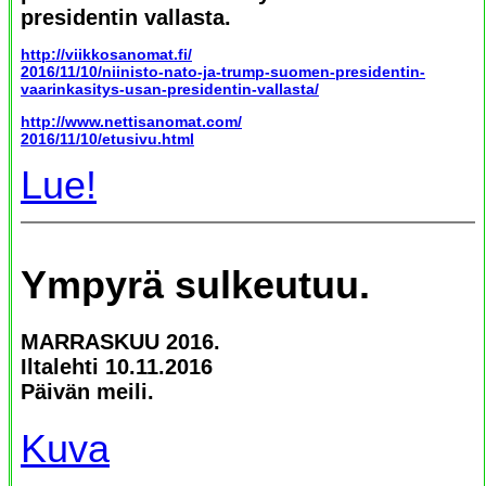
presidentin vallasta.
http://viikkosanomat.fi/
2016/11/10/niinisto-nato-ja-trump-suomen-presidentin-
vaarinkasitys-usan-presidentin-vallasta/
http://www.nettisanomat.com/
2016/11/10/etusivu.html
Lue!
Ympyrä sulkeutuu.
MARRASKUU 2016.
Iltalehti 10.11.2016
Päivän meili.
Kuva