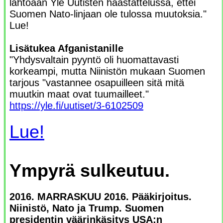
lähtöään Yle Uutisten haastattelussa, ettei
Suomen Nato-linjaan ole tulossa muutoksia."
Lue!
Lisätukea Afganistanille
"Yhdysvaltain pyyntö oli huomattavasti
korkeampi, mutta Niinistön mukaan Suomen
tarjous "vastannee osapuilleen sitä mitä
muutkin maat ovat tuumailleet."
https://yle.fi/uutiset/3-6102509
Lue!
Ympyrä sulkeutuu.
2016. MARRASKUU 2016. Pääkirjoitus.
Niinistö, Nato ja Trump. Suomen
presidentin väärinkäsitys USA:n