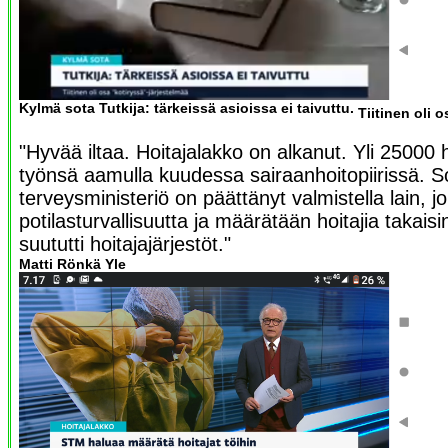
Kylmä sota Tutkija: tärkeissä asioissa ei taivuttu.
Tiitinen oli 
"Hyvää iltaa. Hoitajalakko on alkanut. Yli 25000 
työnsä aamulla kuudessa sairaanhoitopiirissä. So
terveysministeriö on päättänyt valmistella lain, j
potilasturvallisuutta ja määrätään hoitajia takais
suututti hoitajajärjestöt."
Matti Rönkä Yle