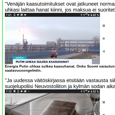
"Venäjän kaasutoimitukset ovat jatkuneet normaal
uhkasi laittaa hanat kiinni, jos maksua ei suoritet
Energia Putin uhkaa sulkea kaasuhanat. Onko Suomi varautu
saatavuusongelmiin.
"Ja uudessa väitöskirjassa etsitään vastausta s
suojelupoliisi Neuvostoliiton ja kylmän sodan aik