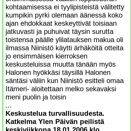
kohtaamisessa ei tyylipisteistä välitetty
kumpikin pyrki olemaan äänessä koko
ajan ehdokkaat keskeyttivät toisiaan
jatkuvasti ja puhuivat täysin surutta
toistensa päälle ylilatauksen makua oli
ilmassa Niinistö käytti ärhäköitä otteita
jo ensimmäisen kierroksen
keskusteluissa muutta tänään myös
Halonen hyökkäsi täysillä Halonen
säntäsi väliin kun Niinistö esitteli omaa
Itämeri- aloitettaan melko sekavaksi
meni puolin ja toisin
...
Keskustelua turvallisuudesta.
Katkelma Ylen Päivän peilistä
keskiviikkona 18.01.2006 klo