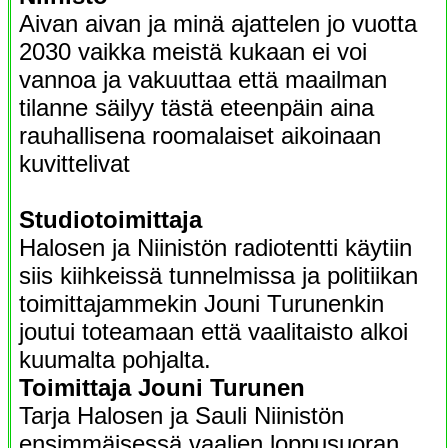
Aivan aivan ja minä ajattelen jo vuotta
2030 vaikka meistä kukaan ei voi
vannoa ja vakuuttaa että maailman
tilanne säilyy tästä eteenpäin aina
rauhallisena roomalaiset aikoinaan
kuvittelivat
Studiotoimittaja
Halosen ja Niinistön radiotentti käytiin
siis kiihkeissä tunnelmissa ja politiikan
toimittajammekin Jouni Turunenkin
joutui toteamaan että vaalitaisto alkoi
kuumalta pohjalta.
Toimittaja Jouni Turunen
Tarja Halosen ja Sauli Niinistön
ensimmäisessä vaalien loppusuoran