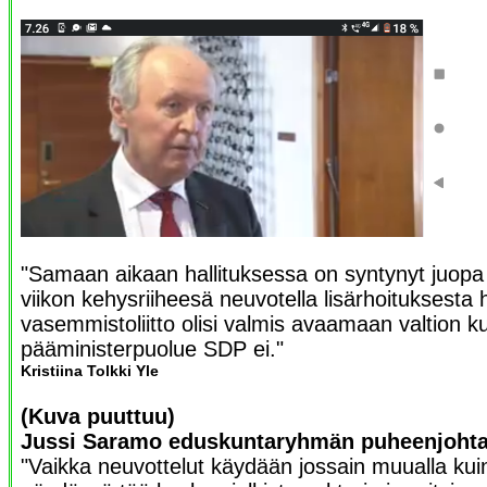
"Samaan aikaan hallituksessa on syntynyt juopa s
viikon kehysriiheesä neuvotella lisärhoituksesta h
vasemmistoliitto olisi valmis avaamaan valtion k
pääministerpuolue SDP ei."
Kristiina Tolkki Yle
(Kuva puuttuu)
Jussi Saramo eduskuntaryhmän puheenjohta
"Vaikka neuvottelut käydään jossain muualla kuin 