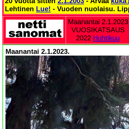
20 vuotta sitten
2.1.2003
- Arvaa
kuka
Lehtinen
Lue!
- Vuoden nuolaisu. Li
Maanantai 2.1.2023
VUOSIKATSAUS
2022
Huhtikuu
Maanantai 2.1.2023.