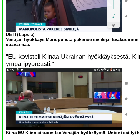
DETI (Lapsia)
Venäjän hyökkäys Mariupolista pakenee siviilejä. Evakuoinni
epävarmaa.
"EU kovisteli Kiinaa Ukrainan hyökkäyksestä. Kii
ympäripyöreästi."
Kiina EU Kiina ei tuomitse Venäjän hyökkäystä. Unioni esiityi k