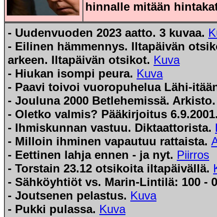
hinnalle mitään hintaka
- Uudenvuoden 2023 aatto. 3 kuvaa.
K
- Eilinen hämmennys. Iltapäivän otsik
arkeen. Iltapäivän otsikot.
Kuva
- Hiukan isompi peura.
Kuva
- Paavi toivoi vuoropuhelua Lähi-itää
- Jouluna 2000 Betlehemissä. Arkisto
- Oletko valmis? Pääkirjoitus 6.9.2001
- Ihmiskunnan vastuu. Diktaattorista.
- Milloin ihminen vapautuu rattaista.
A
- Eettinen lahja ennen - ja nyt.
Piirros
- Torstain 23.12 otsikoita iltapäivällä.
- Sähköyhtiöt vs. Marin-Lintilä: 100 - 
- Joutsenen pelastus.
Kuva
- Pukki pulassa.
Kuva