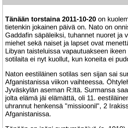
Tänään torstaina 2011-10-20
on kuolema
tietenkin jokainen päivä on. Nato on on
Gaddafin säpäleiksi, tuhannet nuoret ja
miehet sekä naiset ja lapset ovat menet
Libyan taisteluissa vapautuakseen ikeen 
sotilaita ei nyt kuollut, kun koneita ei pu
Naton eestiläinen sotilas sen sijan sai 
Afganistanissa viikon vaihteessa. Öhtyleht
Jyväskylän aseman R:ltä. Surmansa saa
jolta elämä jäi elämättä, oli 11. eestiläine
uhrannut henkensä "missioonil", 2 Irakiss
Afganistanissa.