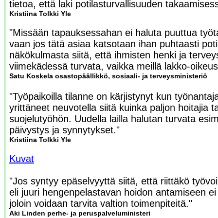
tietoa, että laki potilasturvallisuuden takaamises
Kristiina Tolkki Yle
"Missään tapauksessahan ei haluta puuttua työta
vaan jos tätä asiaa katsotaan ihan puhtaasti poti
näkökulmasta siitä, että ihmisten henki ja terve
viimekädessä turvata, vaikka meillä lakko-oikeus
Satu Koskela osastopäällikkö, sosiaali- ja terveysministeriö
"Työpaikoilla tilanne on kärjistynyt kun työnantaja
yrittäneet neuvotella siitä kuinka paljon hoitajia 
suojelutyöhön. Uudella lailla halutan turvata esim
päivystys ja synnytykset."
Kristiina Tolkki Yle
Kuvat
"Jos syntyy epäselvyyttä siitä, että riittäkö työvo
eli juuri hengenpelastavan hoidon antamiseen ei s
joloin voidaan tarvita valtion toimenpiteitä."
Aki Linden perhe- ja peruspalveluministeri