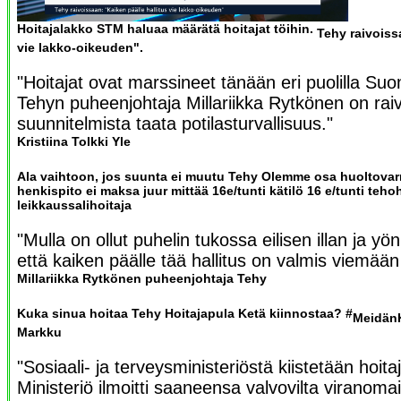
Hoitajalakko STM haluaa määrätä hoitajat töihin.
Tehy raivoiss
vie lakko-oikeuden".
"Hoitajat ovat marssineet tänään eri puolilla Suom
Tehyn puheenjohtaja Millariikka Rytkönen on raiv
suunnitelmista taata potilasturvallisuus."
Kristiina Tolkki Yle
Ala vaihtoon, jos suunta ei muutu Tehy Olemme osa huoltova
henkispito ei maksa juur mittää 16e/tunti kätilö 16 e/tunti tehoh
leikkaussalihoitaja
"Mulla on ollut puhelin tukossa eilisen illan ja yön
että kaiken päälle tää hallitus on valmis viemää
Millariikka Rytkönen puheenjohtaja Tehy
Kuka sinua hoitaa Tehy Hoitajapula Ketä kiinnostaa? #
MeidänK
Markku
"Sosiaali- ja terveysministeriöstä kiistetään hoitaja
Ministeriö ilmoitti saaneensa valvovilta viranomai