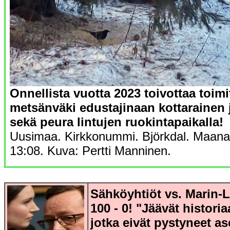
Onnellista vuotta 2023 toivottaa toimi
metsänväki edustajinaan kottarainen
sekä peura lintujen ruokintapaikalla!
Uusimaa. Kirkkonummi. Björkdal. Maana
13:08. Kuva: Pertti Manninen.
Sähköyhtiöt vs. Marin-Li
100 - 0! "Jäävät histori
jotka eivät pystyneet 