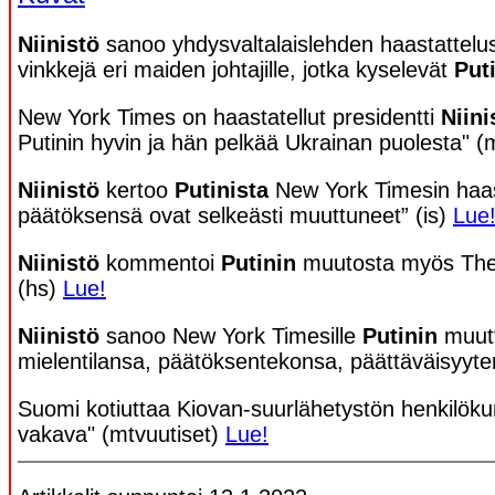
Niinistö
sanoo yhdysvaltalaislehden haastattel
vinkkejä eri maiden johtajille, jotka kyselevät
Put
New York Times on haastatellut presidentti
Niini
Putinin hyvin ja hän pelkää Ukrainan puolesta" (
Niinistö
kertoo
Putinista
New York Timesin haas
päätöksensä ovat selkeästi muuttuneet” (is)
Lue
Niinistö
kommentoi
Putinin
muutosta myös The 
(hs)
Lue!
Niinistö
sanoo New York Timesille
Putinin
muut
mielentilansa, päätöksentekonsa, päättäväisyytens
Suomi kotiuttaa Kiovan-suurlähetystön henkilöku
vakava" (mtvuutiset)
Lue!