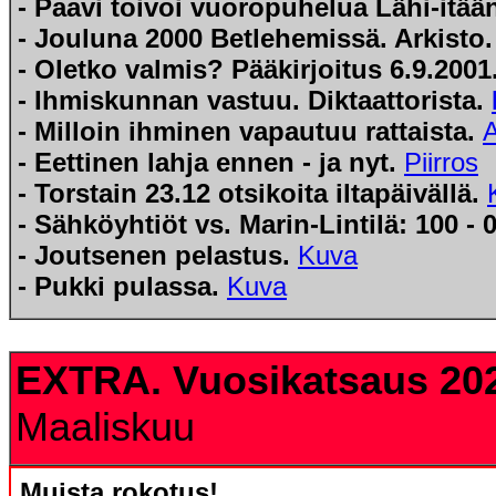
- Paavi toivoi vuoropuhelua Lähi-itää
- Jouluna 2000 Betlehemissä. Arkisto
- Oletko valmis? Pääkirjoitus 6.9.2001
- Ihmiskunnan vastuu. Diktaattorista.
- Milloin ihminen vapautuu rattaista.
A
- Eettinen lahja ennen - ja nyt.
Piirros
- Torstain 23.12 otsikoita iltapäivällä.
- Sähköyhtiöt vs. Marin-Lintilä: 100 - 
- Joutsenen pelastus.
Kuva
- Pukki pulassa.
Kuva
EXTRA. Vuosikatsaus 20
Maaliskuu
Muista rokotus!