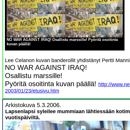
NO WAR AGAINST IRAQ!
Osallistu marssille!
Pyöritä osoitinta
kuvan päällä!
Lee Celanon kuvan banderollit yhdistänyt Pertti Mann
NO WAR AGAINST IRAQ!
Osallistu marssille!
Pyöritä osoitinta kuvan päällä!
http://www.n
2003/01/23/etusivu.htm
Arkistokuva 5.3.2006.
Lapsenlapsi syleilee mummiaan lähtiessään kotim
vuotispäiviltä.