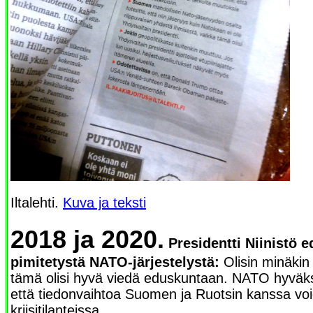
Iltalehti.
Kuva ja teksti
2018 ja 2020.
Presidentti Niinistö 
pimitetystä NATO-järjestelystä:
Olisin minäkin 
tämä olisi hyvä viedä eduskuntaan. NATO hyväks
että tiedonvaihtoa Suomen ja Ruotsin kanssa vo
kriisitilanteissa.