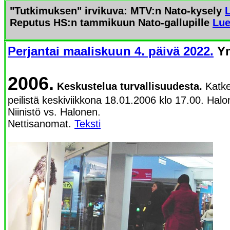
"Tutkimuksen" irvikuva: MTV:n Nato-kysely
Reputus HS:n tammikuun Nato-gallupille
Lue
Perjantai maaliskuun 4. päivä 2022.
Ym
2006.
Keskustelua turvallisuudesta.
Katke
peilistä keskiviikkona 18.01.2006 klo 17.00. Halo
Niinistö vs. Halonen.
Nettisanomat.
Teksti