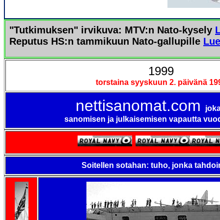
"Tutkimuksen" irvikuva: MTV:n Nato-kysely
Reputus HS:n tammikuun Nato-gallupille
Lue
1999
torstaina syyskuun 2. päivänä 19
nettisanomat.com
joka
sanomisen ja julkaisemisen vapautta vuo
Soitellen sotahan: tuho, jonka tahd