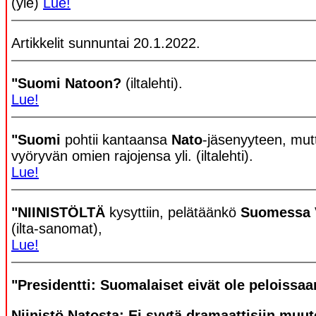
(yle)
Lue!
Artikkelit sunnuntai 20.1.2022.
"Suomi Natoon?
(iltalehti).
Lue!
"Suomi
pohtii kantaansa
Nato
-jäsenyyteen, mut
vyöryvän omien rajojensa yli. (iltalehti).
Lue!
"NIINISTÖLTÄ
kysyttiin, pelätäänkö
Suomessa 
(ilta-sanomat),
Lue!
"Presidentti: Suomalaiset eivät ole peloissaa
Niinistö Natosta: Ei syytä dramaattisiin muut