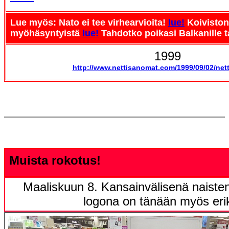
Lue myös: Nato ei tee virhearvioita!
lue!
Koiviston
myöhäsyntyistä
lue!
Tahdotko poikasi Balkanille 
1999
http://www.nettisanomat.com/1999/09/02/net
Muista rokotus!
Maaliskuun 8. Kansainvälisenä naiste
logona on tänään myös erik