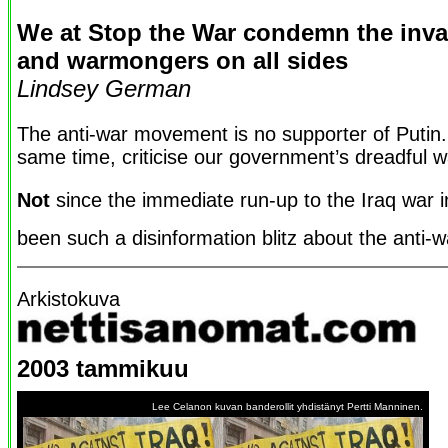
We at Stop the War condemn the inva
and warmongers on all sides
Lindsey German
The anti-war movement is no supporter of Putin.
same time, criticise our government’s dreadful w
Not
since the immediate run-up to the Iraq war 
been such a disinformation blitz about the anti
Arkistokuva
2003 tammikuu
Lee Celanon kuvan banderollit yhdistänyt Pertti Manninen.