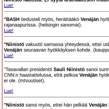
Lue!
"BASH
tiedusteli myös, herättääkö
Venäjän
hyök
rajanaapurissa.
(helsingin sanomat).
Lue!
"Niinistö
vakuutti samassa yhteydessä, ettei u
Venäjän
seuraavan hyökkäyksen kohde. (kauppal
Lue!
"Tasavallan presidentti
Sauli Niinistö
sanoi sunn
CNN:n haastattelussa, että pelkoa
Venäjän
hyök
ei ole. (mtvuutiset).
Lue!
"Niinistö
sanoi myös, ettei hän pelkää
Venäjän