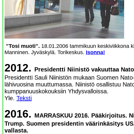
"Tosi muoti".
18.01.2006 tammikuun keskiviikkona kl
Manninen. Jyväskylä. Torikeskus.
Isonna!
2012.
Presidentti Niinistö vakuuttaa Nato
Presidentti Sauli Niinistön mukaan Suomen Nato-l
lähivuosina muuttumassa. Niinistö osallistuu Nat
kumppanuuskokouksiin Yhdysvalloissa.
Yle.
Teksti
2016.
MARRASKUU 2016. Pääkirjoitus. Nii
Trump. Suomen presidentin väärinkäsitys US
vallasta.