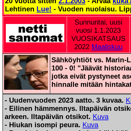
20 vuotta sitten
2.1.2003
- Arvaa
kuka
Lehtinen
Lue!
- Vuoden nuolaisu. Li
Sunnuntai, uusi
vuosi
1.1.2023
VUOSIKATSAUS
2022
Maaliskuu
Sähköyhtiöt vs. Marin-Li
100 - 0! "Jäävät histori
jotka eivät pystyneet 
hinnalle mitään hintaka
- Uudenvuoden 2023 aatto. 3 kuvaa.
K
- Eilinen hämmennys. Iltapäivän otsik
arkeen. Iltapäivän otsikot.
Kuva
- Hiukan isompi peura.
Kuva