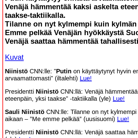
Venäjä hämmentää kaksi askelta eteen
taakse-taktiikalla.
Tilanne on nyt kylmempi kuin kylmän
Emme pelkää Venäjän hyökkäystä Su
Venäjä saattaa hämmentää tahallisesti
Kuvat
Niinistö
CNN:lle: "
Putin
on käyttäytynyt hyvin e
arvaamattomasti" (iltalehti)
Lue!
Presidentti
Niinistö
CNN:llä: Venäjä hämmentää 
eteenpäin, yksi taakse" -taktiikalla (yle)
Lue!
Sauli Niinistö
CNN:lle: Tilanne on nyt kylmempi
aikaan – ”Me emme pelkää” (uusisuomi)
Lue!
Presidentti
Niinistö
CNN:llä: Venäjä saattaa häm