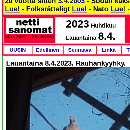
20 vuotta sitten
3.4.2003
- Sodan kaks
Lue!
- Folksrättsligt
Lue!
- Nato
Lue!
-
2023
Huhtikuu
8.4.
N:o 2622 - 25. vuosi
Lauantaina
UUSIN
Edellinen
Seuraava
Linkit
T
Lauantaina 8.4.2023. Rauhankyyhky.