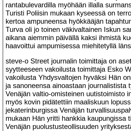
rantabulevardilla myöhään illalla surmansa
Turisti Poliisin mukaan kyseessä on terror
kertoa ampuneensa hyökkääjän tapahtuma
Turva oli jo toinen väkivaltainen Iskun 
aikana aiemmin päivällä kaksi ihmistä kuo
haavoittui ampumisessa miehitetyllä läns
steve-o Street journalin toimittaja on asete
syytteeseen vakoilusta toimittaja Esko W
vakoilusta Yhdysvaltojen hyväksi Hän on 
ja sanoneensa ainoastaan journalistista t
Venäjän valtio-omisteinen uutistoimisto i
myös kovin pidätettiin maaliskuun lopus
jekaterinburgissa Venäjän turvallisuuspa
mukaan Hän yritti hankkia kaupungissa t
Venäjän puolustusteollisuuden yrityksest