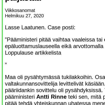
Viikkosanomat
Helmikuu 27, 2020
Lasse Laatunen. Case posti:
”Pääministeri pitää vaihtaa vaaleissa ta
epäluottamuslauseella eikä arvottomalla 
Loppulause artikkelista
”
Maa oli pysähtymässä tukilakkoihin. Osa
valtakunnansovittelija levittelivät käsiään
pääriidankin sovittelu oli pysähdyksissä
pääministeri
Antti Rinne
teki sen, mitä 
pitää tehdä yhteiskunnan uhatessa men