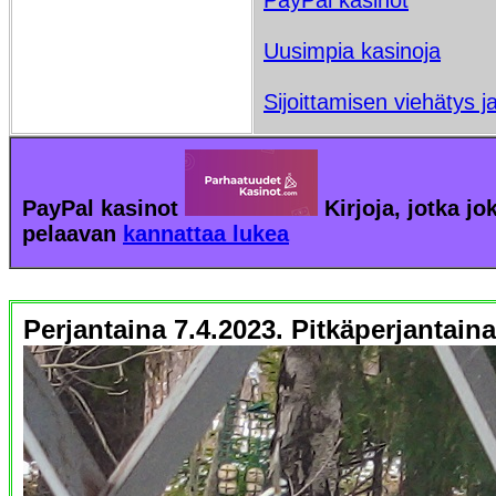
PayPal kasinot
Uusimpia kasinoja
Sijoittamisen viehätys j
PayPal kasinot
Kirjoja, jotka jo
pelaavan
kannattaa lukea
Perjantaina 7.4.2023. Pitkäperjantaina