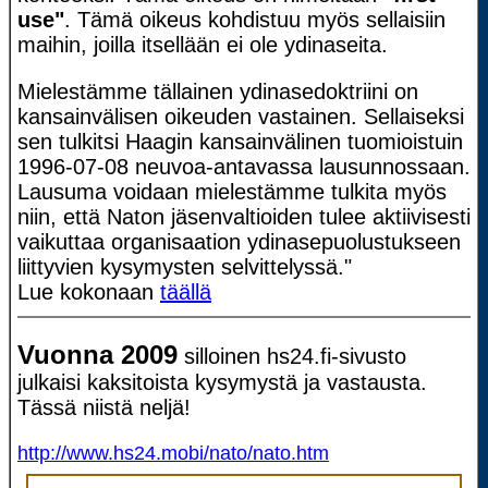
use"
. Tämä oikeus kohdistuu myös sellaisiin
maihin, joilla itsellään ei ole ydinaseita.
Mielestämme tällainen ydinasedoktriini on
kansainvälisen oikeuden vastainen. Sellaiseksi
sen tulkitsi Haagin kansainvälinen tuomioistuin
1996-07-08 neuvoa-antavassa lausunnossaan.
Lausuma voidaan mielestämme tulkita myös
niin, että Naton jäsenvaltioiden tulee aktiivisesti
vaikuttaa organisaation ydinasepuolustukseen
liittyvien kysymysten selvittelyssä."
Lue kokonaan
täällä
Vuonna 2009
silloinen hs24.fi-sivusto
julkaisi kaksitoista kysymystä ja vastausta.
Tässä niistä neljä!
http://www.hs24.mobi/nato/nato.htm