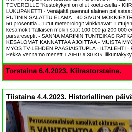
TOVEREILLE "Kestokykyni on ollut koetuksella - K
LUKUPAKETTI - Venäjältä paennut alainen paljasta
PUTININ SALATTU ELÄMÄ - 40 SIVUN MÖKKIEXTRA -
50 prosenttia - Tutut meteorologit vinkkaavat: Tuttuj
kesämökit Tällaisen mökin saat 100 000 ja 200 000 eu
parsareseptit - SANNA MARININ TUNTEIKAS RATKA
KESÄLOMAT KANNATTAA AJOITTAA - MUISTA MYÖS
MYÖS TV-LEHDEN PÄÄSIÄISTUPLA - ILTALEHTI - 
Pekka Vennamo menetti LAIHTUI 30 KG lliikuntakyky
Torstaina 6.4.2023. Kiirastorstaina.
Tiistaina 4.4.2023. Historiallinen päiv