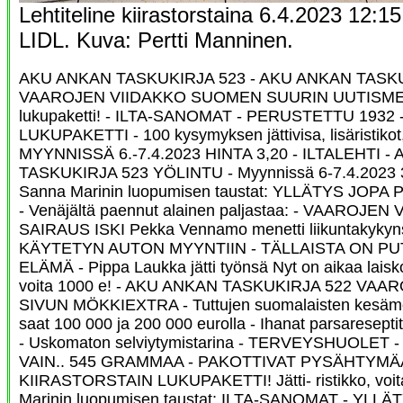
Lehtiteline kiirastorstaina 6.4.2023 12:
LIDL. Kuva: Pertti Manninen.
AKU ANKAN TASKUKIRJA 523 - AKU ANKAN TASKU
VAAROJEN VIIDAKKO SUOMEN SUURIN UUTISMEDIA 
lukupaketti! - ILTA-SANOMAT - PERUSTETTU 1932
LUKUPAKETTI - 100 kysymyksen jättivisa, lisäristikot, 
MYYNNISSÄ 6.-7.4.2023 HINTA 3,20 - ILTALEHTI 
TASKUKIRJA 523 YÖLINTU - Myynnissä 6-7.4.2023 3,2
Sanna Marinin luopumisen taustat: YLLÄTYS JOP
- Venäjältä paennut alainen paljastaa: - VAAROJEN
SAIRAUS ISKI Pekka Vennamo menetti liikuntakyky
KÄYTETYN AUTON MYYNTIIN - TÄLLAISTA ON PU
ELÄMÄ - Pippa Laukka jätti työnsä Nyt on aikaa laiskotte
voita 1000 e! - AKU ANKAN TASKUKIRJA 522 VAAR
SIVUN MÖKKIEXTRA - Tuttujen suomalaisten kesämök
saat 100 000 ja 200 000 eurolla - Ihanat parsaresepti
- Uskomaton selviytymistarina - TERVEYSHUOLET 
VAIN.. 545 GRAMMAA - PAKOTTIVAT PYSÄHTYMÄÄN
KIIRASTORSTAIN LUKUPAKETTI! Jätti- ristikko, voit
Marinin luopumisen taustat: ILTA-SANOMAT - YL