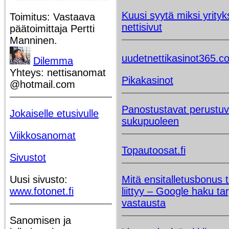
Kuusi syytä miksi yrityks
Toimitus: Vastaava
nettisivut
päätoimittaja Pertti
Manninen.
uudetnettikasinot365.c
Dilemma
Yhteys: nettisanomat
Pikakasinot
@hotmail.com
Panostustavat perustuv
Jokaiselle etusivulle
sukupuoleen
Viikkosanomat
Topautoosat.fi
Sivustot
Uusi sivusto:
Mitä ensitalletusbonus t
www.fotonet.fi
liittyy – Google haku ta
vastausta
Sanomisen ja