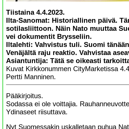
Tiistaina 4.4.2023.
Ilta-Sanomat: Historiallinen päivä. T
sotilasliittoon. Näin Nato muuttaa S
vei dokumentit Brysseliin.
Iltalehti: Vahvistus tuli. Suomi tänää
Venäjältä raju reaktio. Vahvistaa asea
Asiantuntija: Tätä se oikeasti tarkoitt
Kuvat Kirkkonummen CityMarketissa 4.4
Pertti Manninen.
Pääkirjoitus.
Sodassa ei ole voittajia. Rauhanneuvottel
Ydinaseet riisuttava.
Nyt Suomessakin uskalletaan puhua Nato