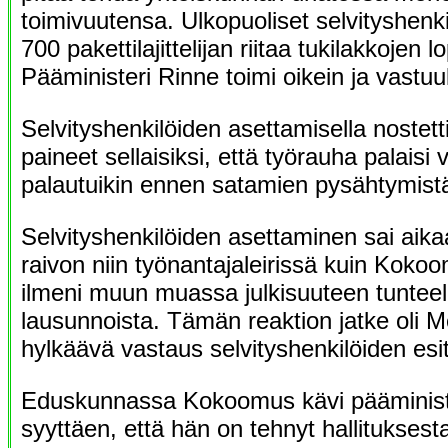
toimivuutensa. Ulkopuoliset selvityshenki
700 pakettilajittelijan riitaa tukilakkojen 
Pääministeri Rinne toimi oikein ja vastuull
Selvityshenkilöiden asettamisella nostett
paineet sellaisiksi, että työrauha palaisi
palautuikin ennen satamien pysähtymist
Selvityshenkilöiden asettaminen sai aik
raivon niin työnantajaleirissä kuin Kok
ilmeni muun muassa julkisuuteen tunteell
lausunnoista. Tämän reaktion jatke oli Me
hylkäävä vastaus selvityshenkilöiden esi
Eduskunnassa Kokoomus kävi pääminist
syyttäen, että hän on tehnyt hallituksesta 