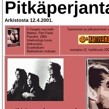
Pitkäperjanta
Arkistosta 12.4.2001.
Il Vangelo secondo
Sanomisen ja julkaisemisen 
Matteo,
Pier Paolo
Pasolini
,
1964.
U
nelmoituja kuvia
elokuvasta
Evankeliumi
torstaina 12. huhtikuuta 20
Matteuksen mukaan.