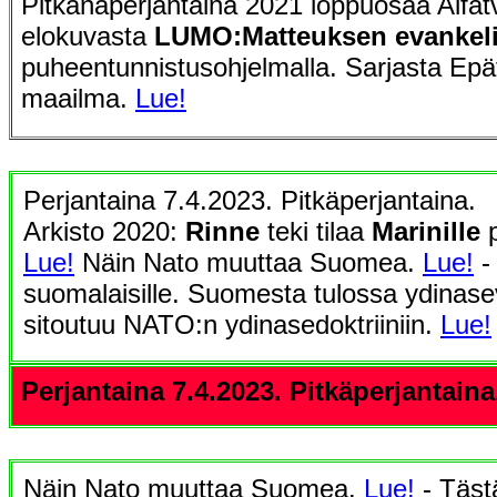
Pitkänäperjantaina 2021 loppuosaa Alfat
elokuvasta
LUMO:Matteuksen evankel
puheentunnistusohjelmalla. Sarjasta Epä
maailma.
Lue!
Perjantaina 7.4.2023. Pitkäperjantaina.
Arkisto 2020:
Rinne
teki tilaa
Marinille
p
Lue!
Näin Nato muuttaa Suomea.
Lue!
- 
suomalaisille. Suomesta tulossa ydinasev
sitoutuu NATO:n ydinasedoktriiniin.
Lue!
Perjantaina 7.4.2023. Pitkäperjantaina
Näin Nato muuttaa Suomea.
Lue!
- Tästä