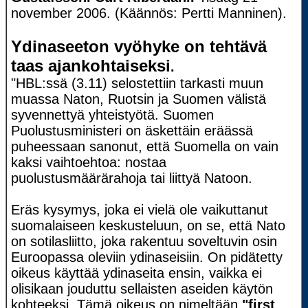
november 2006. (Käännös: Pertti Manninen).
Ydinaseeton vyöhyke on tehtävä
taas ajankohtaiseksi
.
"HBL:ssä (3.11) selostettiin tarkasti muun
muassa Naton, Ruotsin ja Suomen välistä
syvennettyä yhteistyötä. Suomen
Puolustusministeri on äskettäin eräässä
puheessaan sanonut, että Suomella on vain
kaksi vaihtoehtoa: nostaa
puolustusmäärärahoja tai liittyä Natoon.
Eräs kysymys, joka ei vielä ole vaikuttanut
suomalaiseen keskusteluun, on se, että Nato
on sotilasliitto, joka rakentuu soveltuvin osin
Euroopassa oleviin ydinaseisiin. On pidätetty
oikeus käyttää ydinaseita ensin, vaikka ei
olisikaan jouduttu sellaisten aseiden käytön
kohteeksi. Tämä oikeus on nimeltään
"first