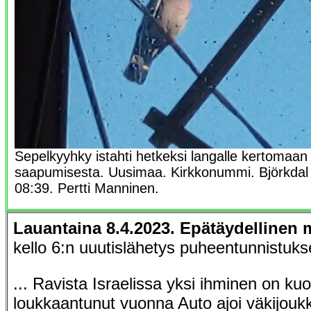
Sepelkyyhky istahti hetkeksi langalle kertomaa
saapumisesta. Uusimaa. Kirkkonummi. Björkdal 
08:39. Pertti Manninen.
Lauantaina 8.4.2023. Epätäydellinen
kello 6:n uuutislähetys puheentunnistukse
... Ravista Israelissa yksi ihminen on kuoll
loukkaantunut vuonna Auto ajoi väkijou