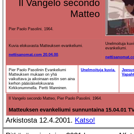
Il Vangelo secondo
Matteo
Pier Paolo Pasolini
,
1964.
Unelmoituja kuv
Kuvia elokuvasta Matteuksen evankeliumi.
evankeliumi.
nettisanomat.com 20.04.00
.
nettisanomat.c
Pier Paolo Pasolinin Evankeliumi
Unelmoituja kuvia.
Jeesus
Matteuksen mukaan on yhä
Vapaht
vaikuttava ja aikoinaan esitin sen aina
kerhon pääsiäiselokuvana
Kirkkonummella. Pertti Manninen.
Il Vangelo secondo Matteo,
Pier Paolo Pasolini
,
1964.
Matteuksen evankeliumi sunnuntaina 15.04.01 TV
Arkistosta 12.4.2001.
Katso!