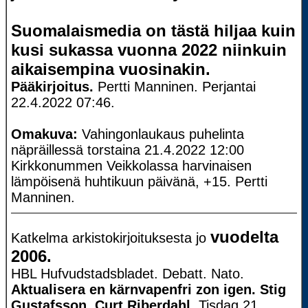
Suomalaismedia on tästä hiljaa kuin
kusi sukassa vuonna 2022 niinkuin
aikaisempina vuosinakin.
Pääkirjoitus.
Pertti Manninen. Perjantai
22.4.2022 07:46.
Omakuva:
Vahingonlaukaus puhelinta
näpräillessä torstaina 21.4.2022 12:00
Kirkkonummen Veikkolassa harvinaisen
lämpöisenä huhtikuun päivänä, +15. Pertti
Manninen.
vuodelta
Katkelma arkistokirjoituksesta jo
2006.
HBL Hufvudstadsbladet. Debatt. Nato.
Aktualisera en kärnvapenfri zon igen. Stig
Gustafsson. Curt Riberdahl.
Tisdag 21