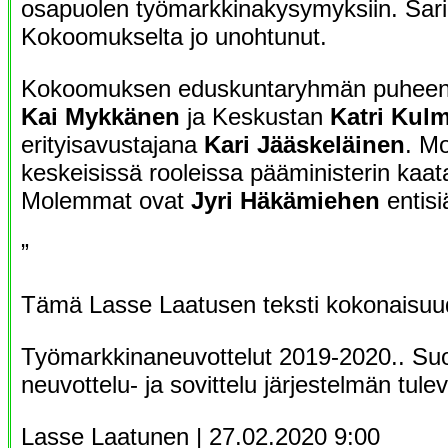
osapuolen työmarkkinakysymyksiin. Sari 
Kokoomukselta jo unohtunut.
Kokoomuksen eduskuntaryhmän puheenjo
Kai Mykkänen
ja Keskustan
Katri Kul
erityisavustajana
Kari Jääskeläinen
. M
keskeisissä rooleissa pääministerin kaa
Molemmat ovat
Jyri Häkämiehen
entisi
”
Tämä Lasse Laatusen teksti kokonaisuu
Työmarkkinaneuvottelut 2019-2020.. Su
neuvottelu- ja sovittelu järjestelmän tule
Lasse Laatunen | 27.02.2020 9:00