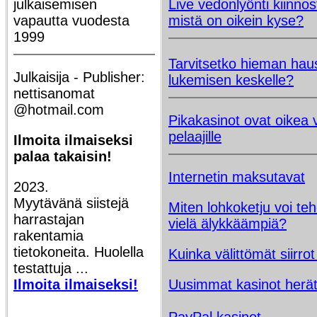
julkaisemisen
Live vedonlyönti kiinno
vapautta vuodesta
mistä on oikein kyse?
1999
Tarvitsetko hieman hau
Julkaisija - Publisher:
lukemisen keskelle?
nettisanomat
@hotmail.com
Pikakasinot ovat oikea v
pelaajille
Ilmoita ilmaiseksi
palaa takaisin!
Internetin maksutavat
2023.
Myytävänä siistejä
Miten lohkoketju voi te
harrastajan
vielä älykkäämpiä?
rakentamia
tietokoneita. Huolella
Kuinka välittömät siirro
testattuja ...
Ilmoita ilmaiseksi!
Uusimmat kasinot herät