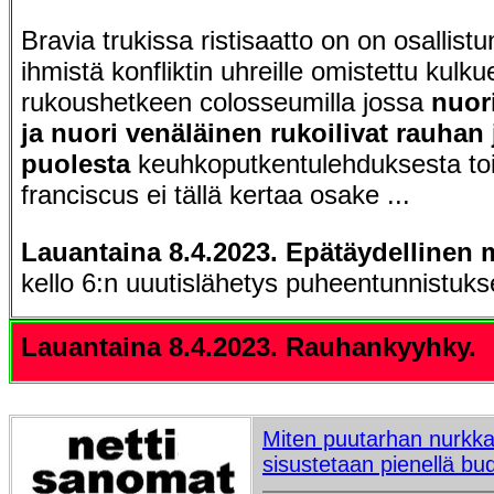
Bravia trukissa ristisaatto on on osallist
ihmistä konfliktin uhreille omistettu kulku
rukoushetkeen colosseumilla jossa
nuor
ja nuori venäläinen rukoilivat rauhan 
puolesta
keuhkoputkentulehduksesta to
franciscus ei tällä kertaa osake ...
Lauantaina 8.4.2023. Epätäydellinen
kello 6:n uuutislähetys puheentunnistukse
Lauantaina 8.4.2023. Rauhankyyhky.
Miten puutarhan nurkkau
sisustetaan pienellä budj