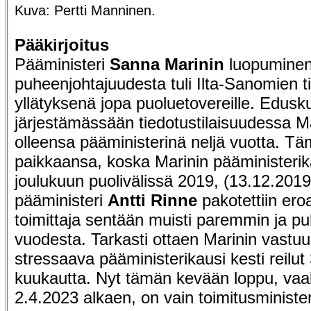
Kuva: Pertti Manninen.
Pääkirjoitus
Pääministeri
Sanna Marinin
luopumine
puheenjohtajuudesta tuli Ilta-Sanomien 
yllätyksenä jopa puoluetovereille. Edus
järjestämässään tiedotustilaisuudessa Ma
olleensa pääministerinä neljä vuotta. Tä
paikkaansa, koska Marinin pääministerika
joulukuun puolivälissä 2019, (13.12.2019
pääministeri
Antti Rinne
pakotettiin er
toimittaja sentään muisti paremmin ja p
vuodesta. Tarkasti ottaen Marinin vastuul
stressaava pääministerikausi kesti reilut 
kuukautta. Nyt tämän kevään loppu, vaal
2.4.2023 alkaen, on vain toimitusminister