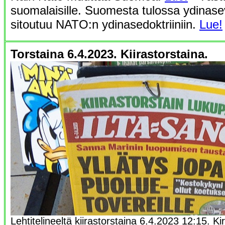
suomalaisille. Suomesta tulossa ydinasev
sitoutuu NATO:n ydinasedoktriiniin.
Lue!
Torstaina 6.4.2023. Kiirastorstaina.
Lehtitelineeltä kiirastorstaina 6.4.2023 12:15.