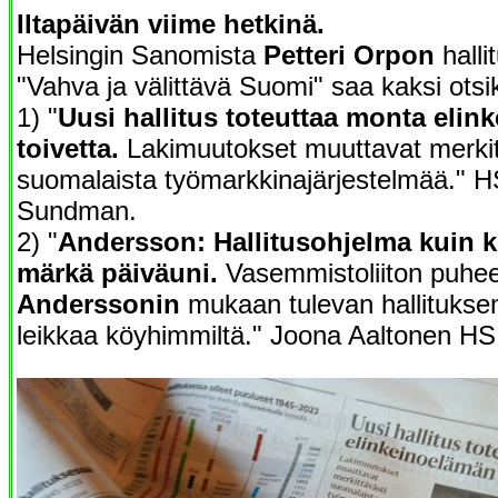
Iltapäivän viime hetkinä.
Helsingin Sanomista
Petteri Orpon
halli
"Vahva ja välittävä Suomi" saa kaksi otsik
1) "
Uusi hallitus toteuttaa monta eli
toivetta.
Lakimuutokset muuttavat merkit
suomalaista työmarkkinajärjestelmää." H
Sundman.
2) "
Andersson: Hallitusohjelma kuin
märkä päiväuni.
Vasemmistoliiton puhe
Anderssonin
mukaan tulevan hallituksen
leikkaa köyhimmiltä." Joona Aaltonen HS