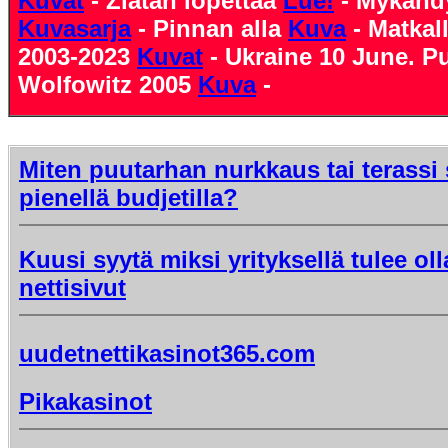
Kuvat
- Zlatan lopettaa
Lue!
- Mykähdy
Kuvasarja
- Pinnan alla
Kuva
- Matkal
2003-2023
Kuvat
- Ukraine 10 June. P
Wolfowitz 2005
Kuva
-
Miten puutarhan nurkkaus tai terassi
pienellä budjetilla?
Kuusi syytä miksi yrityksellä tulee oll
nettisivut
uudetnettikasinot365.com
Pikakasinot