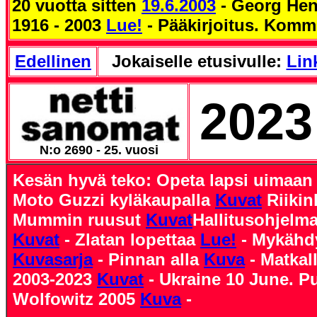
20 vuotta sitten
19.6.2003
- Georg Hen
1916 - 2003
Lue!
- Pääkirjoitus. Komm
Edellinen
Jokaiselle etusivulle:
Link
2023
N:o 2690 - 25. vuosi
Kesän hyvä teko: Opeta lapsi uimaa
Moto Guzzi kyläkaupalla
Kuvat
Riiki
Mummin ruusut
Kuvat
Hallitusohjelm
Kuvat
- Zlatan lopettaa
Lue!
- Mykähdy
Kuvasarja
- Pinnan alla
Kuva
- Matkal
2003-2023
Kuvat
- Ukraine 10 June. P
Wolfowitz 2005
Kuva
-