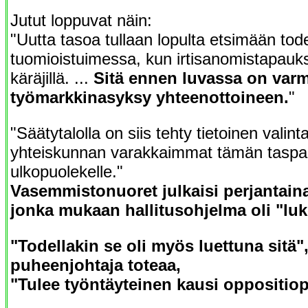
Jutut loppuvat näin:
"Uutta tasoa tullaan lopulta etsimään tod
tuomioistuimessa, kun irtisanomistapauks
käräjillä. ...
Sitä ennen luvassa on varm
työmarkkinasyksy yhteenottoineen.
"
"Säätytalolla on siis tehty tietoinen valinta
yhteiskunnan varakkaimmat tämän taspa
ulkopuolekelle."
Vasemmistonuoret julkaisi perjantaina
jonka mukaan hallitusohjelma oli "lu
"Todellakin se oli myös luettuna sitä
puheenjohtaja toteaa,
"Tulee työntäyteinen kausi oppositiop