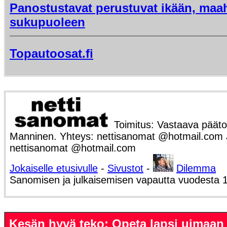
Panostustavat perustuvat ikään, maa
sukupuoleen
Topautoosat.fi
Toimitus: Vastaava päätoi
Manninen. Yhteys: nettisanomat @hotmail.com Ju
nettisanomat @hotmail.com
Jokaiselle etusivulle
-
Sivustot
-
Dilemma
Sanomisen ja julkaisemisen vapautta vuodesta 
Kesän hyvä teko: Opeta lapsi uimaa