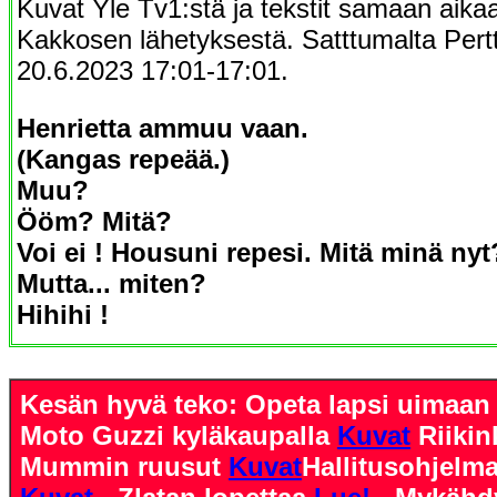
Kuvat Yle Tv1:stä ja tekstit samaan aika
Kakkosen lähetyksestä. Satttumalta Pertt
20.6.2023 17:01-17:01.
Henrietta ammuu vaan.
(Kangas repeää.)
Muu?
Ööm? Mitä?
Voi ei ! Housuni repesi. Mitä minä nyt
Mutta... miten?
Hihihi !
Kesän hyvä teko: Opeta lapsi uimaa
Moto Guzzi kyläkaupalla
Kuvat
Riiki
Mummin ruusut
Kuvat
Hallitusohjelm