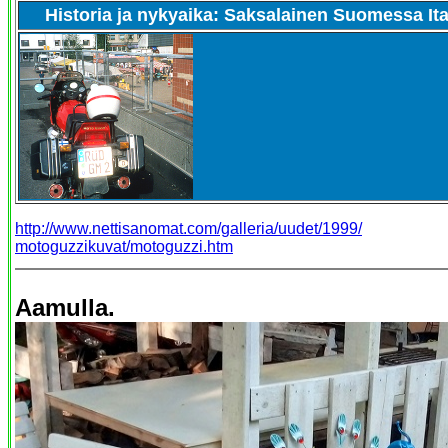
Historia ja nykyaika: Saksalainen Suomessa Ita
http://www.nettisanomat.com/galleria/uudet/1999/
motoguzzikuvat/motoguzzi.htm
Aamulla.