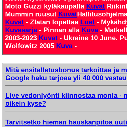
Moto Guzzi kyläkaupalla
Kuvat
Riiki
Mummin ruusut
Kuvat
Hallitusohjelm
Kuvat
- Zlatan lopettaa
Lue!
- Mykähdy
Kuvasarja
- Pinnan alla
Kuva
- Matkal
2003-2023
Kuvat
- Ukraine 10 June. P
Wolfowitz 2005
Kuva
-
Mitä ensitalletusbonus tarkoittaa ja mi
Google haku tarjoaa yli 40 000 vastau
Live vedonlyönti kiinnostaa monia - 
oikein kyse?
Tarvitsetko hieman hauskanpitoa uut