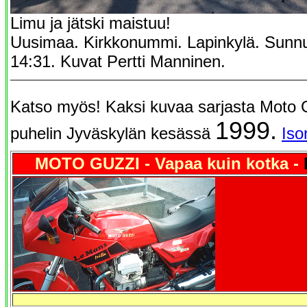
Limu ja jätski maistuu!
Uusimaa. Kirkkonummi. Lapinkylä. Sunnu
14:31. Kuvat Pertti Manninen.
Katso myös!
Kaksi kuvaa sarjasta Moto G
1999.
puhelin Jyväskylän kesässä
Iso
MOTO GUZZI - Vapaa kuin kotka
-