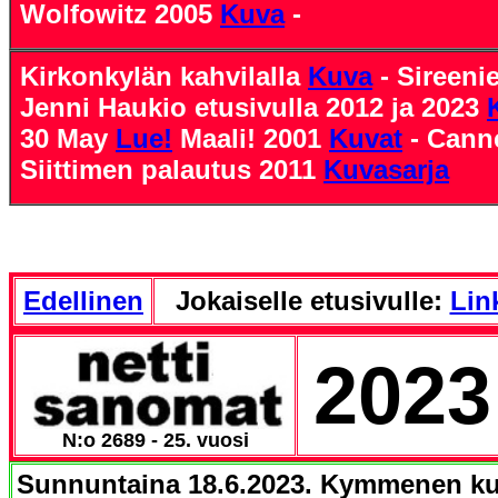
Wolfowitz 2005
Kuva
-
Kirkonkylän kahvilalla
Kuva
- Sireeni
Jenni Haukio etusivulla 2012 ja 2023
30 May
Lue!
Maali! 2001
Kuvat
- Cann
Siittimen palautus 2011
Kuvasarja
Edellinen
Jokaiselle etusivulle:
Link
2023
N:o 2689 - 25. vuosi
Sunnuntaina 18.6.2023.
Kymmenen ku