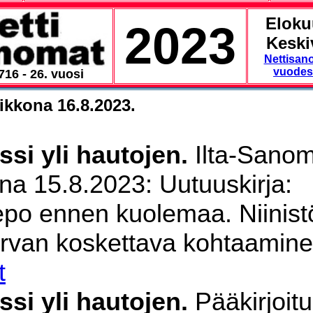
Eloku
2023
Keski
Nettisan
vuodes
716 - 26. vuosi
ikkona 16.8.2023.
ssi yli hautojen.
Ilta-Sanom
aina 15.8.2023: Uutuuskirja:
po ennen kuolemaa. Niinist
rvan koskettava kohtaamine
t
ssi yli hautojen.
Pääkirjoit