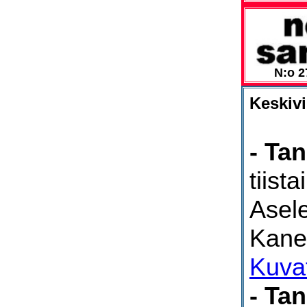
N:o 2
Keskivi
- Tan
tiist
Asele
Kane
Kuva
- Tan