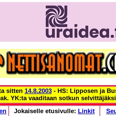
ta sitten
14.8.2003
- HS: Lipposen ja Bu
rak. YK:ta vaaditaan sotkun selvittäjäks
nen
Jokaiselle etusivulle:
Linkit
Se