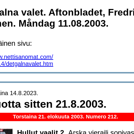
alna valet. Aftonbladet, Fredr
nen. Måndag 11.08.2003.
inen sivu:
w.nettisanomat.com/
4/detgalnavalet.htm
ina 14.8.2023.
otta sitten 21.8.2003.
Torstaina 21. elokuuta 2003. Numero 212.
Hullut vaalit 2.
Arska vieraili sopivas