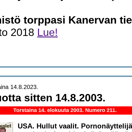
nistö torppasi Kanervan ti
sto 2018
Lue!
ina 14.8.2023.
otta sitten 14.8.2003.
Torstaina 14. elokuuta 2003. Numero 211.
USA. Hullut vaalit. Pornonäyttelijä