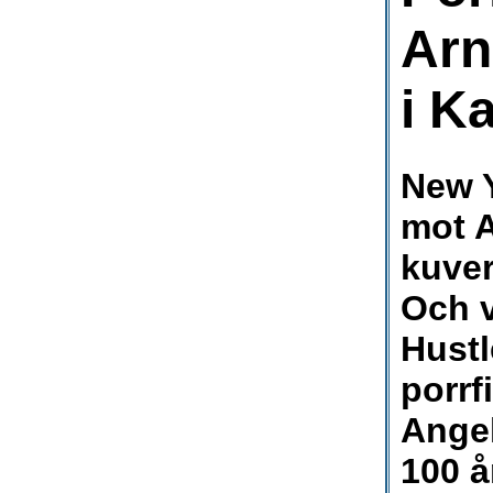
Arn
i Ka
New Y
mot 
kuver
Och v
Hustl
porrf
Angel
100 å