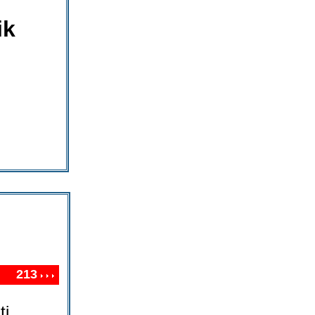
ik
213
ti