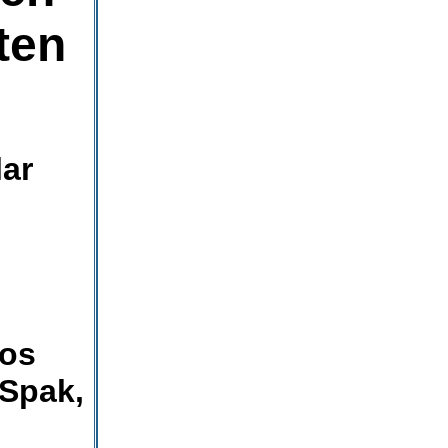
ten
lar
Los
 Spak,