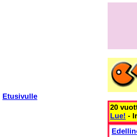
Etusivulle
20 vuot
Lue!
- I
Edelli