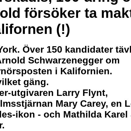
old försöker ta mak
lifornen (!)
ork. Över 150 kandidater täv
Arnold Schwarzenegger om
nörsposten i Kalifornien.
ilket gäng.
er-utgivaren Larry Flynt,
ilmsstjärnan Mary Carey, en 
es-ikon - och Mathilda Karel
r.