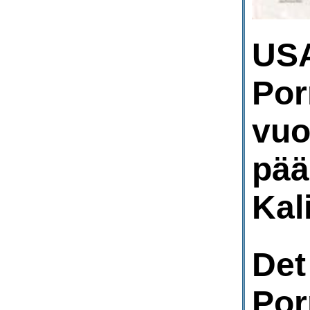
USA
Por
vuo
pää
Kal
Det
Por