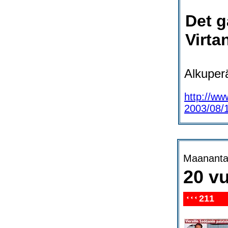
Det g
Virta
Alkuperä
http://ww
2003/08/1
Maananta
20 vu
211