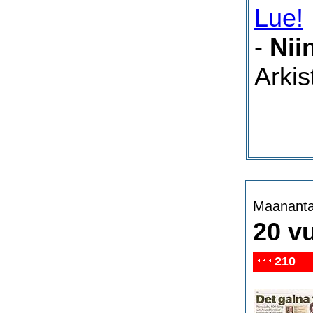
Lue!
-
Nii
Arki
Maananta
20 vu
210