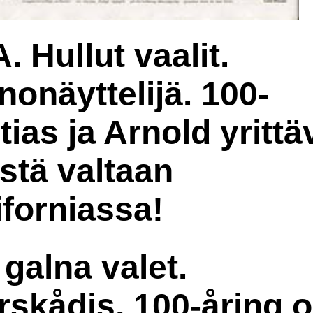
. Hullut vaalit.
nonäyttelijä. 100-
tias ja Arnold yrittä
stä valtaan
iforniassa!
 galna valet.
rskådis, 100-åring 