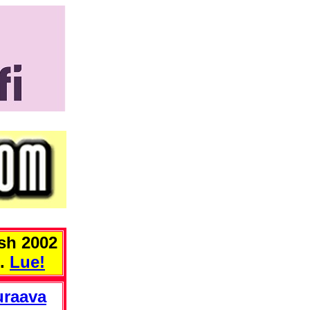
sh 2002
i.
Lue!
uraava