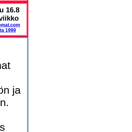
u 16.8
viikko
omat.com
ta 1999
at
ön ja
n.
us