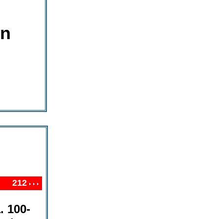
en
212
. 100-