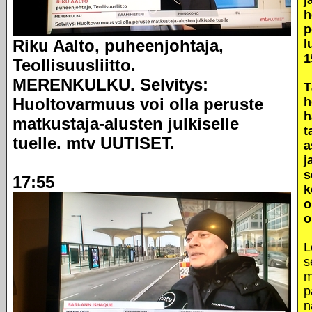
j
h
p
Riku Aalto, puheenjohtaja,
l
1
Teollisuusliitto.
MERENKULKU. Selvitys:
T
Huoltovarmuus voi olla peruste
h
h
matkustaja-alusten julkiselle
t
tuelle. mtv UUTISET.
a
j
s
17:55
k
o
o
L
s
m
p
n