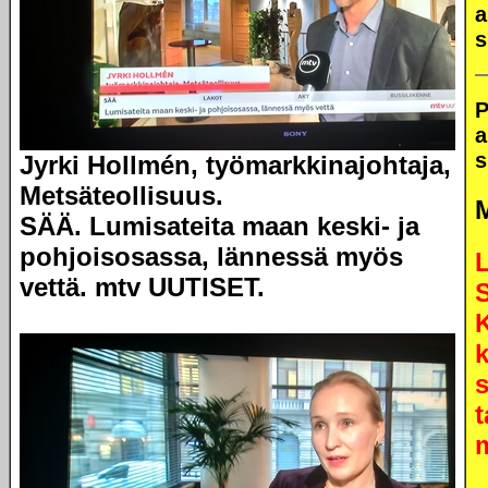
a
s
P
a
s
Jyrki Hollmén, työmarkkinajohtaja,
Metsäteollisuus.
SÄÄ. Lumisateita maan keski- ja
pohjoisosassa, lännessä myös
L
vettä.
mtv UUTISET.
k
s
t