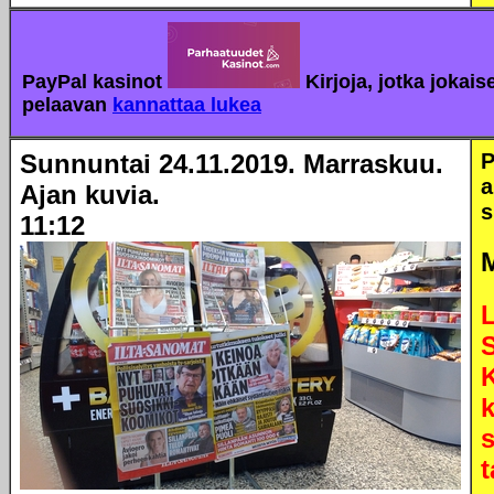
PayPal kasinot
Kirjoja, jotka jokais
pelaavan
kannattaa lukea
Sunnuntai 24.11.2019. Marraskuu.
P
a
Ajan kuvia.
s
11:12
L
k
s
t