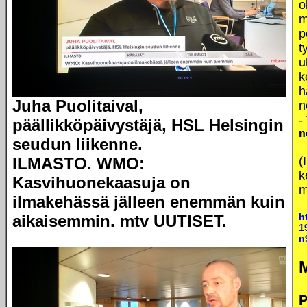
o
m
p
t
u
k
h
Juha Puolitaival,
n
-
päällikköpäivystäjä, HSL Helsingin
n
seudun liikenne.
ILMASTO. WMO:
(
k
Kasvihuonekaasuja on
m
ilmakehässä jälleen enemmän kuin
h
aikaisemmin. mtv UUTISET.
1
n
P