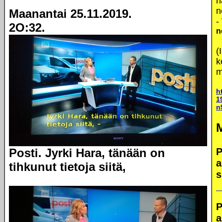
h
n
Maanantai 25.11.2019.
-
2O:32.
n
(
k
m
h
1
n
Posti. Jyrki Hara, tänään on
P
a
tihkunut tietoja siitä,
s
P
a