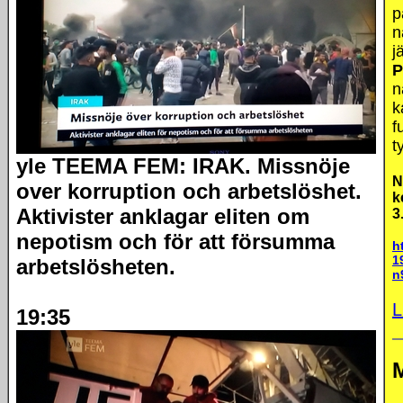
p
n
j
P
n
k
f
t
yle TEEMA FEM: IRAK. Missnöje
N
over korruption och arbetslöshet.
k
Aktivister anklagar eliten om
3
nepotism och för att försumma
h
1
arbetslösheten.
n
L
19:35