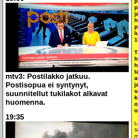
p
p
j
h
p
l
1
T
h
h
t
mtv3: Postilakko jatkuu.
a
Postisopua ei syntynyt,
j
s
suunnitellut tukilakot alkavat
k
huomenna.
o
o
19:35
L
s
m