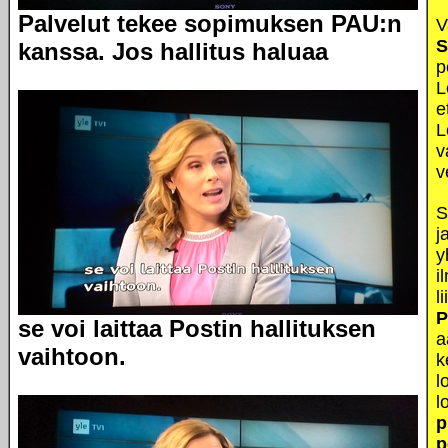
Palvelut tekee sopimuksen PAU:n
V
S
kanssa. Jos hallitus haluaa
p
L
e
L
v
v
S
j
y
i
l
P
se voi laittaa Postin hallituksen
a
vaihtoon.
k
l
l
p
p