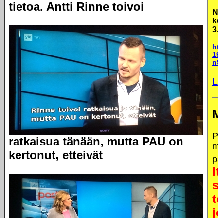
tietoa. Antti Rinne toivoi
N
k
3
h
1
n
L
P
ratkaisua tänään, mutta PAU on
m
kertonut, etteivät
p
t
j