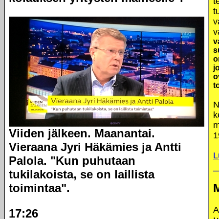
t
t
v
v
v
s
o
j
o
t
N
k
m
Viiden jälkeen. Maanantai.
1
Vieraana Jyri Häkämies ja Antti
L
Palola. "Kun puhutaan
tukilakoista, se on laillista
toimintaa".
A
17:26