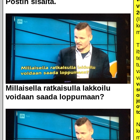
Postin sisältä.
v
2
(
k
m
T
i
t
t
v
v
v
Millaisella ratkaisulla lakkoilu
s
voidaan saada loppumaan?
o
j
o
t
N
k
m