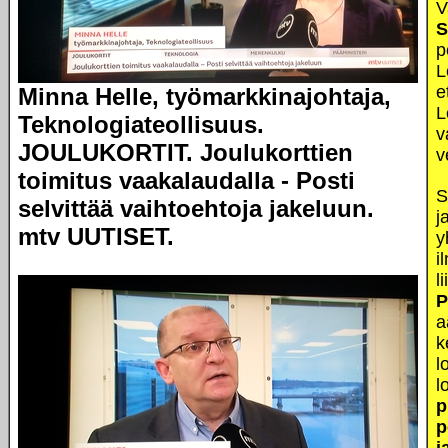
V
S
p
L
e
Minna Helle, työmarkkinajohtaja,
L
Teknologiateollisuus.
v
JOULUKORTIT. Joulukorttien
v
toimitus vaakalaudalla - Posti
S
selvittää vaihtoehtoja jakeluun.
j
mtv UUTISET.
y
i
l
P
a
k
l
l
p
p