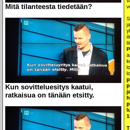
v
Mitä tilanteesta tiedetään?
v
S
j
y
i
l
P
a
k
l
l
p
p
Kun sovitteluesitys kaatui,
j
ratkaisua on tänään etsitty.
h
p
l
1
T