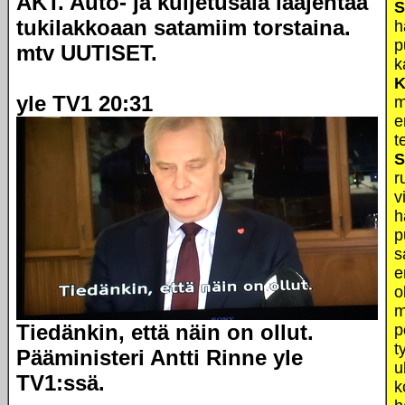
AKT. Auto- ja kuljetusala laajentaa
S
tukilakkoaan satamiim torstaina.
h
p
mtv UUTISET.
k
K
yle TV1 20:31
m
e
t
S
r
v
h
p
s
e
o
m
Tiedänkin, että näin on ollut.
p
t
Pääministeri Antti Rinne yle
u
TV1:ssä.
k