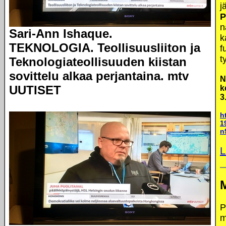
j
P
n
Sari-Ann Ishaque.
k
TEKNOLOGIA. Teollisuusliiton ja
f
t
Teknologiateollisuuden kiistan
sovittelu alkaa perjantaina. mtv
N
UUTISET
k
3
h
1
n
L
P
m