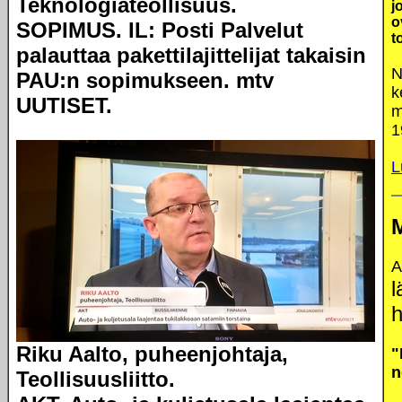
Teknologiateollisuus.
j
o
SOPIMUS. IL: Posti Palvelut
t
palauttaa pakettilajittelijat takaisin
N
PAU:n sopimukseen. mtv
k
UUTISET.
m
1
L
A
l
h
Riku Aalto, puheenjohtaja,
"
n
Teollisuusliitto.