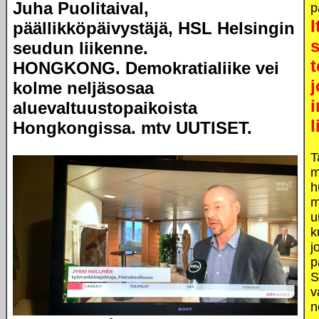
Juha Puolitaival,
p
päällikköpäivystäjä, HSL Helsingin
seudun liikenne.
t
HONGKONG. Demokratialiike vei
j
kolme neljäsosaa
i
aluevaltuustopaikoista
l
Hongkongissa. mtv UUTISET.
T
m
h
m
u
k
j
p
S
v
n