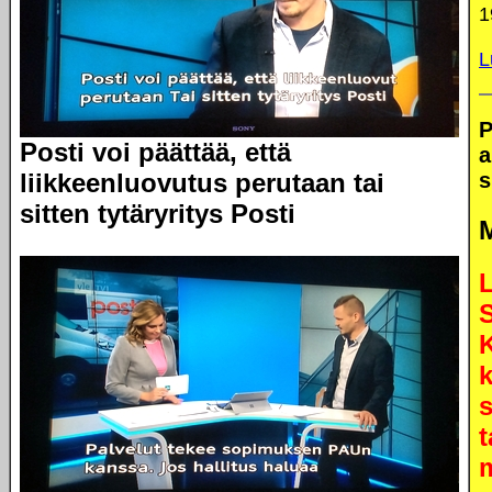
1
L
P
Posti voi päättää, että
a
liikkeenluovutus perutaan tai
s
sitten tytäryritys Posti
L
k
s
t