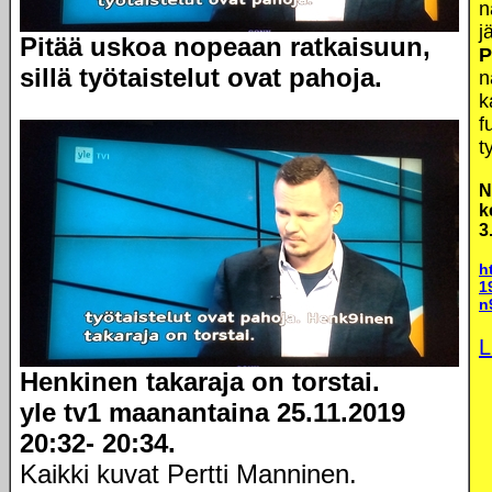
n
j
Pitää uskoa nopeaan ratkaisuun,
P
sillä työtaistelut ovat pahoja.
n
k
f
t
N
k
3
h
1
n
L
Henkinen takaraja on torstai.
yle tv1 maanantaina 25.11.2019
20:32- 20:34.
Kaikki kuvat Pertti Manninen.