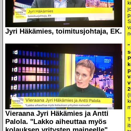
k
j
p
S
v
Jyri Häkämies, toimitusjohtaja, EK.
n
"
s
P
k
p
v
v
2
(
k
m
Vieraana Jyri Häkämies ja Antti
T
Palola. "Lakko aiheuttaa myös
i
kolauksen yritysten maineelle".