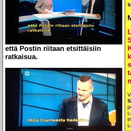
s
L
että Postin riitaan etsittäisiin
k
ratkaisua.
s
t
V
S
p
L
e
L