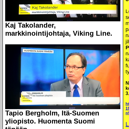
L
s
m
Kaj Takolander,
p
markkinointijohtaja, Viking Line.
n
j
P
n
k
f
t
N
k
3
h
1
Tapio Bergholm, Itä-Suomen
n
yliopisto. Huomenta Suomi
L