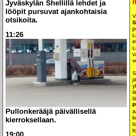
Jyväskylän Shellillä lehdet ja
lööpit pursuvat ajankohtaisia
V
otsikoita.
S
p
11:26
L
e
L
v
v
S
j
y
i
l
P
Pullonkerääjä päivällisellä
a
k
kierroksellaan.
l
l
19:00