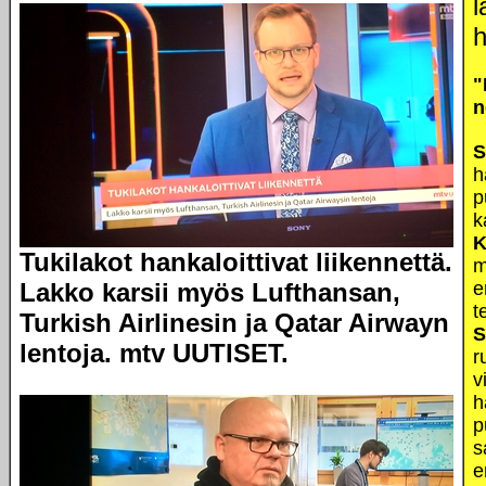
l
h
"
n
S
h
p
k
K
Tukilakot hankaloittivat liikennettä.
m
Lakko karsii myös Lufthansan,
e
t
Turkish Airlinesin ja Qatar Airwayn
S
lentoja. mtv UUTISET.
r
v
h
p
s
e