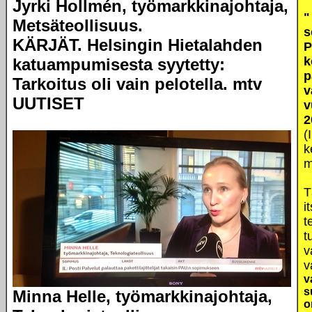
Jyrki Hollmén, työmarkkinajohtaja,
"
Metsäteollisuus.
s
KÄRJÄT. Helsingin Hietalahden
P
k
katuampumisesta syytetty:
p
Tarkoitus oli vain pelotella.
mtv
v
UUTISET
v
2
(
k
m
T
i
t
t
v
v
v
s
Minna Helle, työmarkkinajohtaja,
o