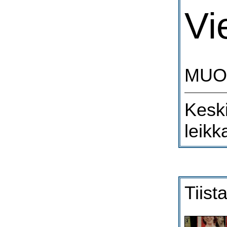
Vi
MUOT
Keski
leikk
Tiist