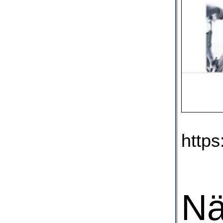
https:
Nä