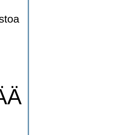
stoa
ÄÄ