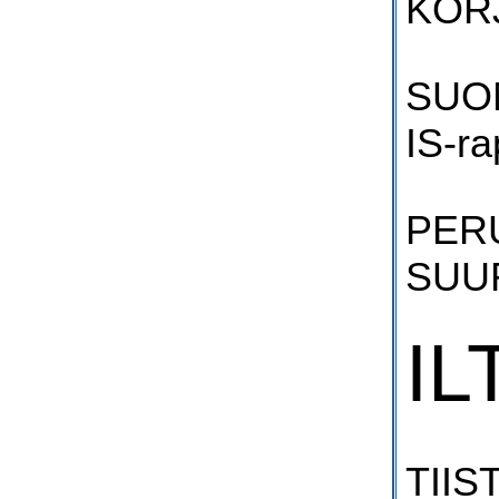
KORJ
SUO
IS-ra
PER
SUU
I
TIIS