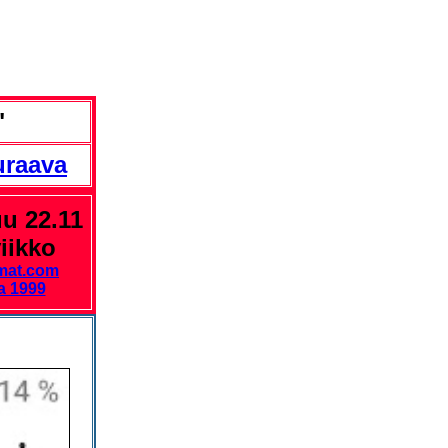
"
uraava
u 22.11
iikko
mat.com
a 1999