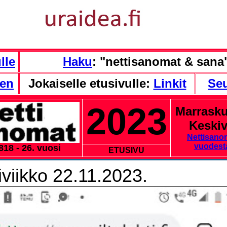
lle
Haku
: "nettisanomat & sana
nen
Jokaiselle etusivulle:
Linkit
Se
2023
Marrasku
Keskiv
Nettisano
vuodest
818 - 26. vuosi
ETUSIVU
viikko 22.11.2023.