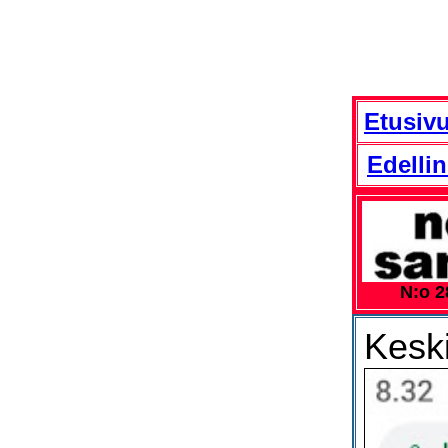
Etusivu
Edelli
N:o 2
Keski