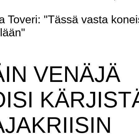
 Toveri: "Tässä vasta konei
llään"
ÄIN VENÄJÄ
ISI KÄRJIST
JAKRIISIN