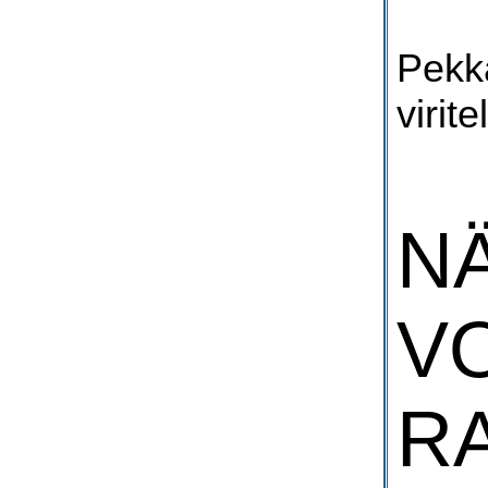
Pekka
virite
N
VO
RA