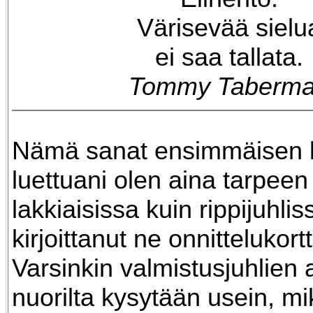
Värisevää sielu
ei saa tallata.
Tommy Taberm
Nämä sanat ensimmäisen 
luettuani olen aina tarpeen 
lakkiaisissa kuin rippijuhlis
kirjoittanut ne onnittelukortti
Varsinkin valmistusjuhlien 
nuorilta kysytään usein, mi