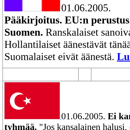
01.06.2005.
Pääkirjoitus. EU:n perustus
Suomen.
Ranskalaiset sanoiv
Hollantilaiset äänestävät tänä
Suomalaiset eivät äänestä.
Lu
01.06.2005.
Ei ka
tyhmää.
"Jos kansalainen halusi, 