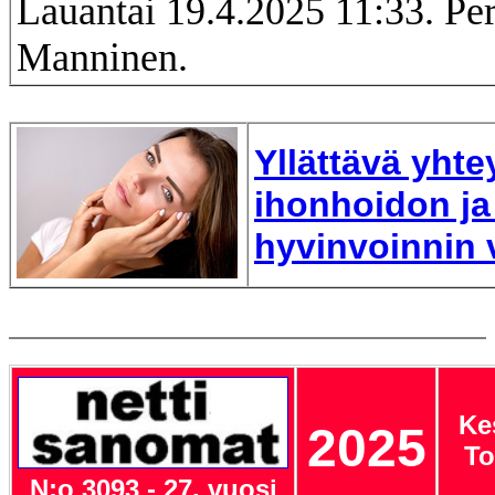
Lauantai 19.4.2025 11:33. Per
Manninen.
Yllättävä yhte
ihonhoidon ja
hyvinvoinnin v
Ke
2025
To
N:o 3093 - 27. vuosi