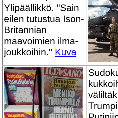
Ylipäällikkö. "Sain
eilen tutustua Ison-
Britannian
maavoimien ilma-
joukkoihin."
Kuva
Sudoku
kukkoih
väliltä
Trumpi
Putini