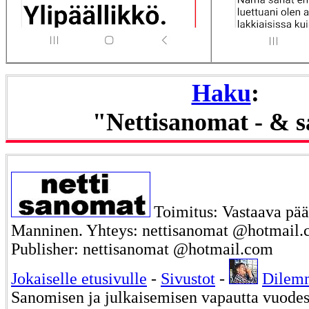
Haku
:
"Nettisanomat - & 
Toimitus: Vastaava päät
Manninen. Yhteys: nettisanomat @hotmail.c
Publisher: nettisanomat @hotmail.com
Jokaiselle etusivulle
-
Sivustot
-
Dilem
Sanomisen ja julkaisemisen vapautta vuode