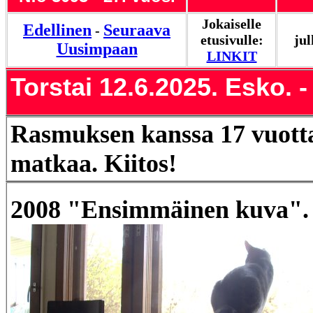
Jokaiselle
Edellinen
Seuraava
-
etusivulle:
jul
Uusimpaan
LINKIT
Torstai 12.6.2025. Esko. - 
Rasmuksen kanssa 17 vuotta
matkaa. Kiitos!
2008 "Ensimmäinen kuva".