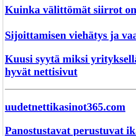
Kuinka välittömät siirrot o
Sijoittamisen viehätys ja va
Kuusi syytä miksi yrityksellä
hyvät nettisivut
uudetnettikasinot365.com
Panostustavat perustuvat ik