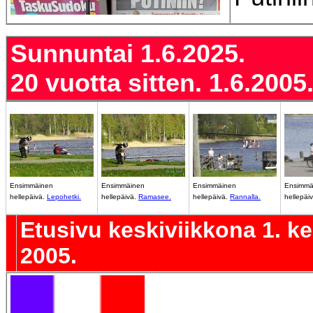
Sunnuntai 1.6.2025.
20 vuotta sitten. 1.6.2005
Ensimmäinen
Ensimmäinen
Ensimmäinen
Ensimmä
hellepäivä.
Lepohetki.
hellepäivä.
Ramasee
.
hellepäivä.
Rannalla.
hellepäi
Etusivu keskiviikkona 1. k
2005.