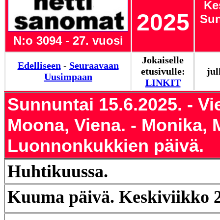
Ke
2025
Sun
N:o 3094 - 27. vuosi
Jokaiselle
Edelliseen
-
Seuraavaan
etusivulle:
jul
Uusimpaan
LINKIT
Sunnuntai 15.6.2025. - Vi
Moona, Viena. - Monika, 
Luonnonkukkien päivä.
Huhtikuussa.
Kuuma päivä. Keskiviikko 2