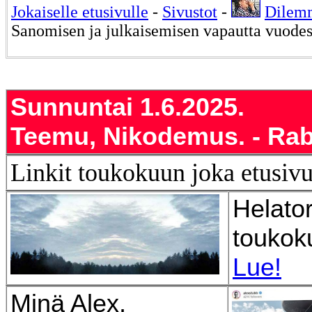
Jokaiselle etusivulle
-
Sivustot
-
Dilem
Sanomisen ja julkaisemisen vapautta vuode
Sunnuntai 1.6.2025.
Teemu, Nikodemus. - Rab
Linkit toukokuun joka etusiv
Helator
toukok
Lue!
Minä Alex,