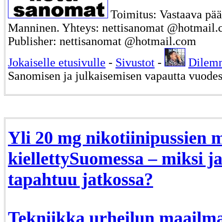
Toimitus: Vastaava päät
Manninen. Yhteys: nettisanomat @hotmail.c
Publisher: nettisanomat @hotmail.com
Jokaiselle etusivulle
-
Sivustot
-
Dilem
Sanomisen ja julkaisemisen vapautta vuode
Yli 20 mg nikotiinipussien 
kiellettySuomessa – miksi j
tapahtuu jatkossa?
Tekniikka urheilun maailma