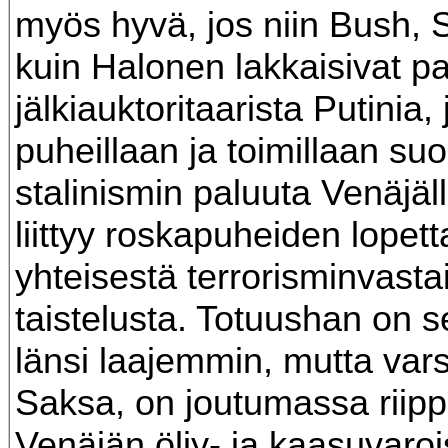
myös hyvä, jos niin Bush, 
kuin Halonen lakkaisivat 
jälkiauktoritaarista Putinia,
puheillaan ja toimillaan suo
stalinismin paluuta Venäjäll
liittyy roskapuheiden lopet
yhteisestä terrorisminvasta
taistelusta. Totuushan on se
länsi laajemmin, mutta vars
Saksa, on joutumassa riipp
Venäjän öljy- ja kaasuvarois