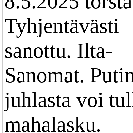
8.5.2025 torsta
Tyhjentävästi
sanottu. Ilta-
Sanomat. Puti
juhlasta voi tul
mahalasku.