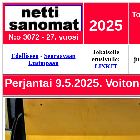
T
2025
N:o 3072 - 27. vuosi
Jokaiselle
Edelliseen
-
Seuraavaan
etusivulle:
ju
Uusimpaan
LINKIT
Perjantai 9.5.2025. Voiton