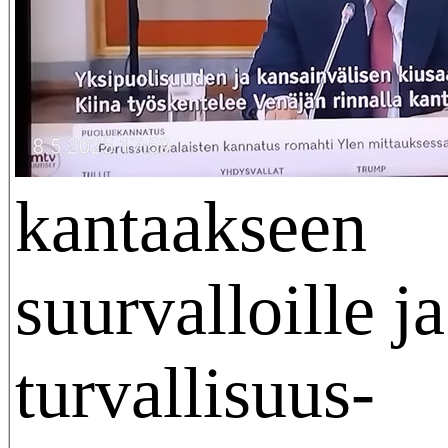
kantaakseen
suurvalloille j
turvallisuus-