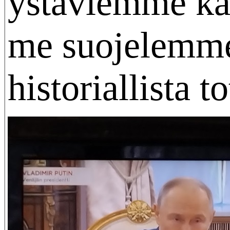
ystäviemme ka
me suojelemm
historiallista t