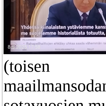
(toisen
maailmansoda
sotavuosien mu