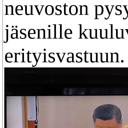
neuvoston pysy
jäsenille kuul
erityisvastuun.