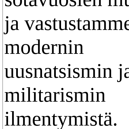
ja vastustamm
modernin
uusnatsismin j
militarismin
ilmentymistä.