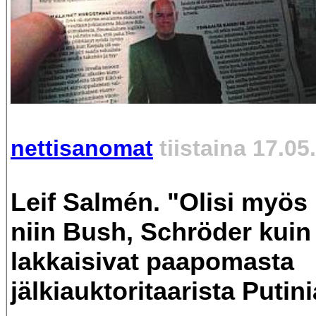
nettisanomat
tiistaina 17.05
Leif Salmén. "Olisi myös 
niin Bush, Schröder kui
lakkaisivat paapomasta
jälkiauktoritaarista Putini