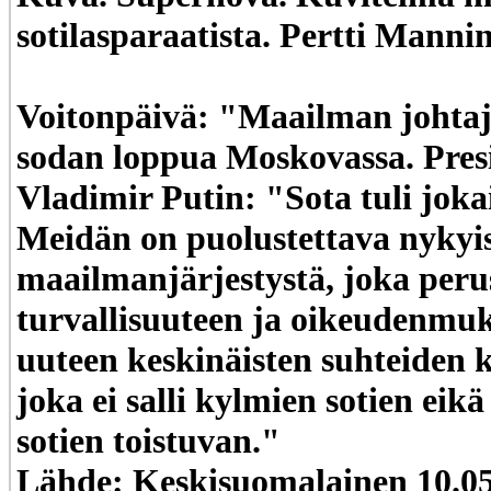
sotilasparaatista. Pertti Manni
Voitonpäivä: "Maailman johtaja
sodan loppua Moskovassa. Pres
Vladimir Putin: "Sota tuli jokai
Meidän on puolustettava nykyi
maailmanjärjestystä, joka peru
turvallisuuteen ja oikeudenmuk
uuteen keskinäisten suhteiden k
joka ei salli kylmien sotien eikä
sotien toistuvan."
Lähde: Keskisuomalainen 10.05