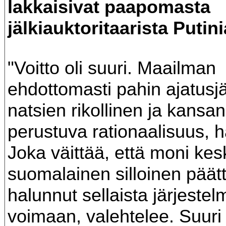
lakkaisivat paapomasta
jälkiauktoritaarista Putini
"Voitto oli suuri. Maailman
ehdottomasti pahin ajatusj
natsien rikollinen ja kans
perustuva rationaalisuus, hä
Joka väittää, että moni ke
suomalainen silloinen päättä
halunnut sellaista järjeste
voimaan, valehtelee. Suur