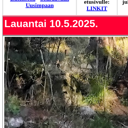
etusivulle:
ju
Uusimpaan
LINKIT
Lauantai 10.5.2025.