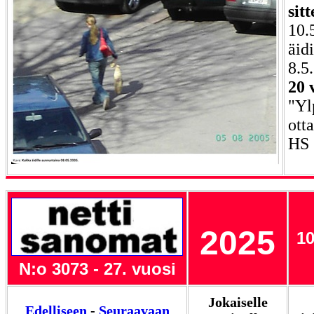
sitt
10.
äid
8.5
20 
"Yl
ott
HS 
2025
10
N:o 3073 - 27. vuosi
Jokaiselle
Edelliseen
-
Seuraavaan