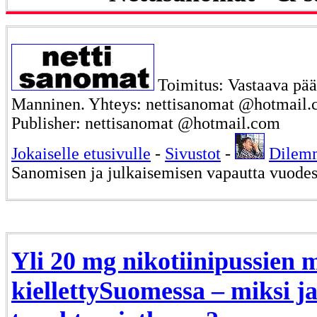
Toimitus: Vastaava päät
Manninen. Yhteys: nettisanomat @hotmail.c
Publisher: nettisanomat @hotmail.com
Jokaiselle etusivulle
-
Sivustot
-
Dilem
Sanomisen ja julkaisemisen vapautta vuode
Yli 20 mg nikotiinipussien 
kiellettySuomessa – miksi j