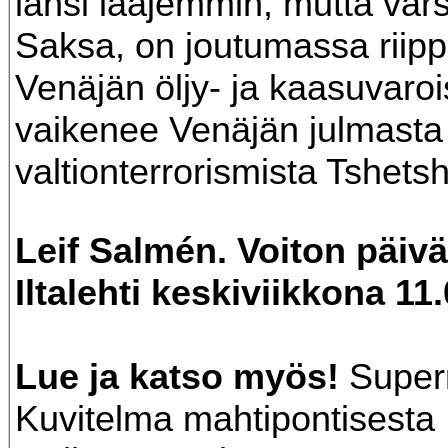
länsi laajemmin, mutta vars
Saksa, on joutumassa riipp
Venäjän öljy- ja kaasuvarois
vaikenee Venäjän julmasta
valtionterrorismista Tshets
Leif Salmén. Voiton päiv
Iltalehti keskiviikkona 11
Lue ja katso myös!
Super
Kuvitelma mahtipontisesta