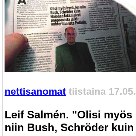
nettisanomat
tiistaina 17.05
Leif Salmén. "Olisi myös 
niin Bush, Schröder kui