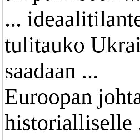
... ideaalitilan
tulitauko Ukra
saadaan ...
Euroopan johta
historialliselle .