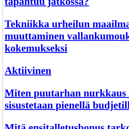
tapahtuu jatkossa?
Tekniikka urheilun maailma
muuttaminen vallankumouks
kokemukseksi
Aktiivinen
Miten puutarhan nurkkaus t
sisustetaan pienellä budjetil
Mitä ensitalletusbonus tarko