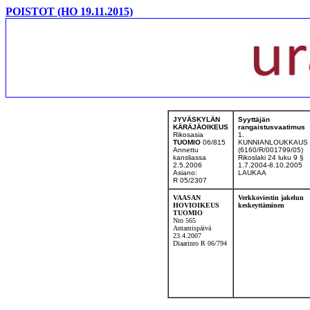
POISTOT (HO 19.11.2015)
JYVÄSKYLÄN
Syyttäjän
KÄRÄJÄOIKEUS
rangaistusvaatimus
Rikosasia
1.
TUOMIO
06/815
KUNNIANLOUKKAUS
Annettu
(6160/R/001799/05)
kansliassa
Rikoslaki 24 luku 9 §
2.5.2006
1.7.2004-8.10.2005
Asiano:
LAUKAA
R 05/2307
VAASAN
Verkkoviestin jakelun
HOVIOIKEUS
keskeyttäminen
TUOMIO
Nro 565
Antamispäivä
23.4.2007
Diaarinro R 06/794