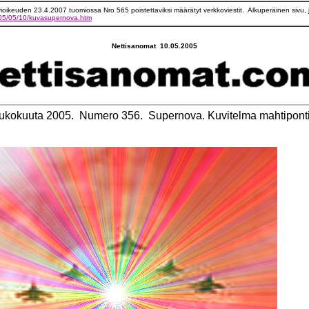
ovioikeuden 23.4.2007 tuomiossa Nro 565 poistettaviksi määrätyt verkkoviestit.
Alkuperäinen sivu,
2005/05/10/kuvasupernova.htm
Nettisanomat 10.05.2005
 toukokuuta 2005. Numero 356. Supernova. Kuvitelma mahtipont