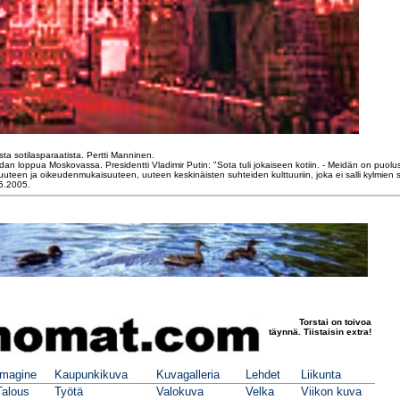
ta sotilasparaatista. Pertti Manninen.
dan loppua Moskovassa. Presidentti Vladimir Putin: "Sota tuli jokaiseen kotiin. - Meidän on puolu
suuteen ja oikeudenmukaisuuteen, uuteen keskinäisten suhteiden kulttuuriin, joka ei salli kylmien s
5.2005.
Torstai on toivoa
täynnä. Tiistaisin extra!
Imagine
Kaupunkikuva
Kuvagalleria
Lehdet
Liikunta
Talous
Työtä
Valokuva
Velka
Viikon kuva