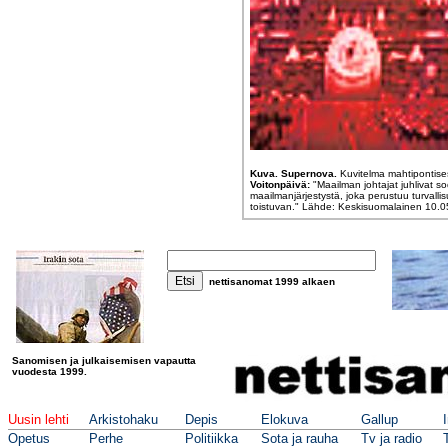
Kuva. Supernova.
Kuvitelma mahtipontises
Voitonpäivä:
"Maailman johtajat juhlivat so
maailmanjärjestystä, joka perustuu turvalli
toistuvan." Lähde: Keskisuomalainen 10.0
nettisanomat
1999 alkae
n
Sanomisen ja julkaisemisen vapautta
vuodesta 1999.
Uusin lehti
Arkistohaku
Depis
Elokuva
Gallup
Opetus
Perhe
Politiikka
Sota ja rauha
Tv ja radio