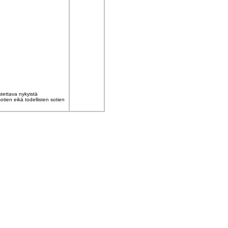
stettava nykyistä
otien eikä todellisten sotien