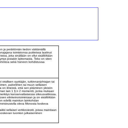
n ja perättömän tiedon väittämällä
ajajana toimistonsa puitteissa laatinut
oa, joka sinällään on ollut sisällöltään
mys jostakin laittomasta. Teko on siten
vahinkoa sekä häneen kohdistuvaa
rallisen syyttäjän, tutkinnanjohtajan tai
timen. palvelimen tai muun sellaisen
la on ilmeistä, että sen pitäminen yleisön
aman lain 1 §:n 2 momentti, jonka mukaan
rkitys kansanvaltaisessa oikeusvaltiossa.
osen elinkeinotoimintaan ja on sisällöltään
on edellä mainitun lainkohdan
ternetsivustolla oleva Monosta koskeva
ki sellaiset verkkoviestit, joissa mainitaan
 koskevan tuomion julkaiseminen