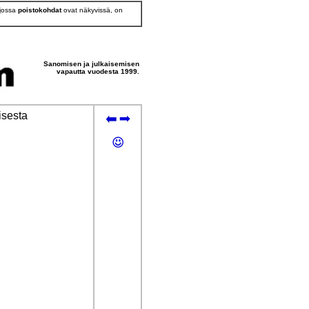
 jossa
poistokohdat
ovat näkyvissä, on
Sanomisen ja julkaisemisen
vapautta vuodesta 1999.
isesta