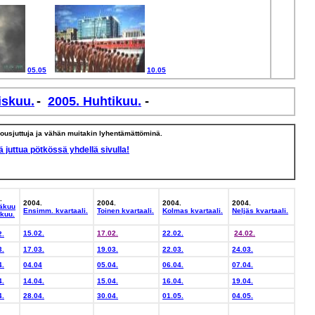
05.05
10.05
iskuu.
-
2005. Huhtikuu.
-
ousjuttuja ja vähän muitakin lyhentämättöminä.
ä juttua pötkössä yhdellä sivulla!
.
2004.
2004.
2004.
2004.
äkuu
Ensimm. kvartaali.
Toinen kvartaali.
Kolmas kvartaali.
Neljäs kvartaali.
ukuu.
15.02.
17.02.
22.02.
24.02.
2.
3.
17.03.
19.03.
22.03.
24.03.
4.
04.04
05.04.
06.04.
07.04.
4.
14.04.
15.04.
16.04.
19.04.
4.
28.04.
30.04.
01.05.
04.05.