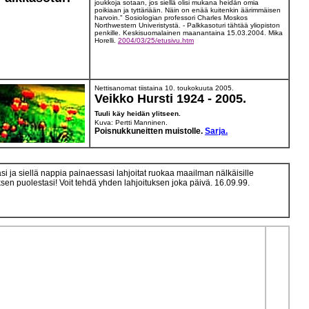
joukkoja sotaan, jos siellä olisi mukana heidän omia
poikiaan ja tyttäriään. Näin on enää kuitenkin äärimmäisen
harvoin." Sosiologian professori Charles Moskos
Northwestern Univeristystä. - Palkkasoturi tähtää yliopiston
penkille. Keskisuomalainen maanantaina 15.03.2004. Mika
Horelli.
2004/03/25/etusivu.htm
Nettisanomat tiistaina 10. toukokuuta 2005.
Veikko Hursti 1924 - 2005.
Tuuli käy heidän ylitseen.
Kuva: Pertti Manninen.
Poisnukkuneitten muistolle.
Sarja.
si ja siellä nappia painaessasi lahjoitat ruokaa maailman nälkäisille
uksen puolestasi! Voit tehdä yhden lahjoituksen joka päivä. 16.09.99.