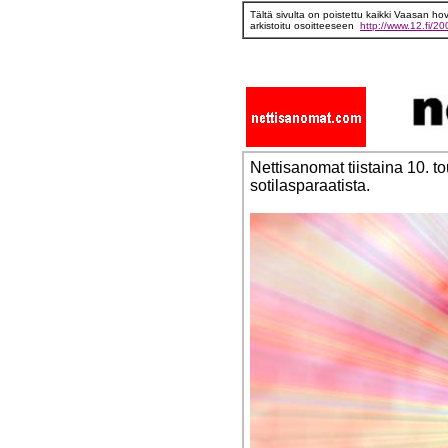
Tältä sivulta on poistettu kaikki Vaasan h
arkistoitu osoitteeseen
http://www.12.fi/
Nettisanomat tiistaina 10.
sotilasparaatista.