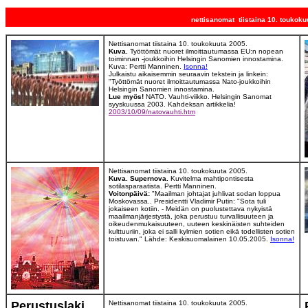
nettisanomat tiistaina 10. touko
Nettisanomat tiistaina 10. toukokuuta 2005.
Kuva.
Työttömät nuoret ilmoittautumassa EU:n nopean
toiminnan -joukkoihin Helsingin Sanomien innostamina.
Kuva: Pertti Manninen.
Isonna!
Julkaistu aikaisemmin seuraavin tekstein ja linkein:
"Työttömät nuoret ilmoittautumassa Nato-joukkoihin
Helsingin Sanomien innostamina.
Lue myös!
NATO. Vauhti-viikko. Helsingin Sanomat
syyskuussa 2003. Kahdeksan artikkelia!
2003/10/09/natovauhti.htm
Nettisanomat tiistaina 10. toukokuuta 2005.
Kuva. Supernova.
Kuvitelma mahtipontisesta
sotilasparaatista. Pertti Manninen.
Voitonpäivä:
"Maailman johtajat juhlivat sodan loppua
Moskovassa.. Presidentti Vladimir Putin: "Sota tuli
jokaiseen kotiin. - Meidän on puolustettava nykyistä
maailmanjärjestystä, joka perustuu turvallisuuteen ja
oikeudenmukaisuuteen, uuteen keskinäisten suhteiden
kulttuuriin, joka ei salli kylmien sotien eikä todellisten sotien
toistuvan." Lähde: Keskisuomalainen 10.05.2005.
Isonna!
Perustuslaki
Nettisanomat tiistaina 10. toukokuuta 2005.