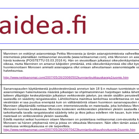
Manninen on esittänyt asianomistaja Pekka Monosesta ja tämän asianajotoimistosta valheellise
internetissä pitämällään nettisanomat sivustolla (www.nettisanomat.com), että Mononen on asian
häntä koskevia (POISTETTU 03.03.2016 A). Hän on sivustoillaan julkaissut oikeudenkäyntiaineist
oikeaa, mutta Manninen on antanut lukijoiden ymmärtää, että oikeudenkäynnissä olisi ollut kysy
huomioonottaen Monosen ammatti asianajajana ollut omiaan aiheuttamaan asianomistajalle 
halveksuntaa.
http://www.nettisanomat.com/2007/05/26/20060502kunnianloukkauskaraja1tuomio.htm
Sananvapauden käyttämisestä joukkoviestinnässä annetun lain 18 §:n mukaan tuomioistuin voi vi
asianomistajan hakemuksesta määrätä julkaisijan tai ohjelmatoiminnan harjoittajan taikka lähet
laitteen ylläpitäjän keskeyttämään julkaistun verkkoviestin jakelun, jos viestin sisällön perusteel
saatavilla on säädetty rangaistavaksi. Lähtökohtana mainittua lainkohtaa sovellettaessa on s
viestintään ei saa puuttua enempää kuin on välttämätöntä ottaen huomioon sananvapauden me
Mannisen ylläpitämällä nettisanomat.com -internetsivustolla on materiaalia, joka kohdistuu Mon
Monosen kunniaa loukkaavaa. Monosta koskevien verkkoviestien pitäminen yleisön saatavilla 
tarkoittamalla tavalla rangaistavaksi säädetty teko ja rikos jatkuu edelleen niin kauan, kuin in
materiaali on verkkoviestinä yleisön saatavilla.
Edellä mainitut seikat huomioon ottaen Mannisen on poistettava nettisanomat.com-sivustolta kaik
Monosen tai hänen yrityksensä nimi ja joissa on viittauksia Monoseen. Näin ollen tämän asiaa
mainitussa verkkojulkaisussa ei ole tarpeellista.
http://www.nettisanomat.com/2007/05/26/20070423kunnianloukkaushovituomio1tuomio.htm