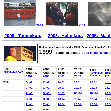
01.05
04.05
2005. Tammikuu.
-
2005. Helmikuu.
-
2005. Maal
Nettisanomat vuosikronikka 1999 "elämä on taloutta". Tal
1999
"elämä on taloutta".
145 pitkää ja lyhytt
1999.
1999.
2000.
2001.
2002.
2003.
2003
Vanhin 29.07.99
Arkisto.
Arkisto.
Arkisto.
Arkisto.
Tammikuu
Hein
kesäkuu.
joul
1999
2000
2001
2002
2005.
06.01.
13.01.
20.01.
27.01.
03.02.
10.0
27.02.
03.03.
08.03.
10.03.
13.03.
15.0
01.04.
02.04.
29.03.
30.03.
31.03.
03.0
08.04.
09.04.
10.04.
11.04.
12.04.
13.0
21.04.
23.04.
24.04.
25.04.
26.04.
27.0
05.05.
10.05.