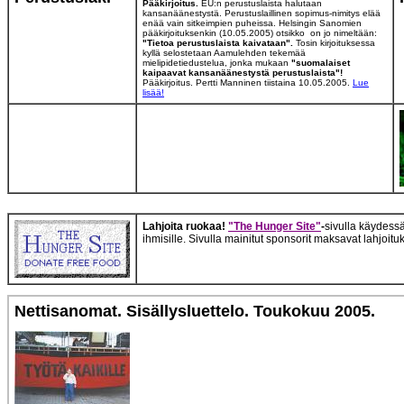
Pääkirjoitus.
EU:n perustuslaista halutaan
kansanäänestystä. Perustuslaillinen sopimus-nimitys elää
enää vain sitkeimpien puheissa. Helsingin Sanomien
pääkirjoituksenkin (10.05.2005) otsikko on jo nimeltään:
"Tietoa perustuslaista kaivataan".
Tosin kirjoituksessa
kyllä selostetaan Aamulehden tekemää
mielipidetiedustelua, jonka mukaan
"suomalaiset
kaipaavat kansanäänestystä perustuslaista"!
Pääkirjoitus. Pertti Manninen tiistaina 10.05.2005.
Lue
lisää!
Lahjoita ruokaa!
"The Hunger Site"
-
sivulla käydessä
ihmisille. Sivulla mainitut sponsorit maksavat lahjoit
Nettisanomat. Sisällysluettelo. Toukokuu 2005.