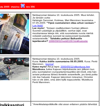
kuuta 2005 etusivu
nro 356
Nettisanomat tiistaina 10. toukokuuta 2005. Muut lehdet.
Ja tänään uutta:
Helsingin Sanomat. Kotimaa. Mari Manninen lauantaina
07.05.2005:
"Ylpeä suomalainen ottaa arkun vastaan."
Lue lisää!
Lue myös!
"Sotaan osallistumisen hurman jälkeen
Suomen päättäjät ja ylipäälliköt, vanhat äijät, ovat
muuttamassa lakeja niin, että suomalaisia nuoria miehiä
voitaisiin pakottaa suorasti tai epäsuorasti kaukaisille
sotatantereille."
Tahdotko poikasi Balkanille
tapettavaksi?
1999/09/02/netti0109.htm#natoeite
Nettisanomat tiistaina 10. toukokuuta 2005.
Kuva:
Kukka äidille sunnuntaina 08.05.2005.
Kuva: Pertti
Manninen.
Isonna!
Katso myös!
Äiti ja lapsi.
2000/05/11/viikonkuva.htm
Muistikuva
Jukka Kajavan kirjoituksesta sen jälkeen kun
joku suomalainen europarlamentaarikko-äiti intoili, että hän
antaisi poikansa lähteä ilomielin sotaretkelle, jos tämä poika
niin itse haluaisi. Kajavan lakoninen toteamus: Onneksi
hän ei ole äitini, oma äitini kyllä toppuuttelisi. Muistikuva
Pertti Manninen.
Palkkasoturi
"Amerikkalaispoliitikoille olisi aivan erilainen päätös lähettää