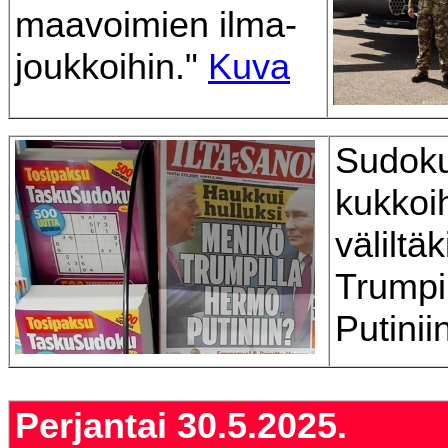
maavoimien ilma-
joukkoihin."
Kuva
Sudoku
kukkoih
väliltä
Trumpi
Putini
Perjantai 30.5.2025.