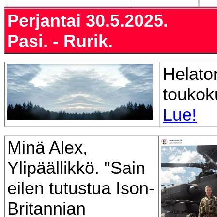
Perjantai 30.5.2025.
Pasi. - Rurik.
Helator
toukok
Lue!
Minä Alex,
Ylipäällikkö. "Sain
eilen tutustua Ison-
Britannian