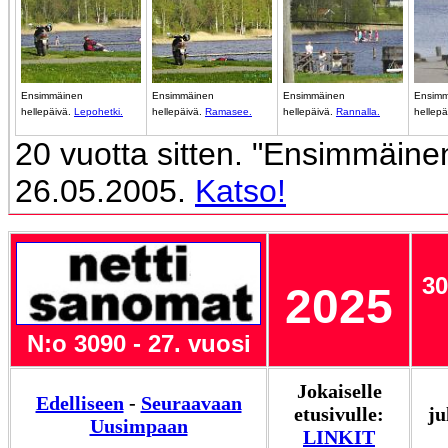
Ensimmäinen
Ensimmäinen
Ensimmäinen
Ensimm
hellepäivä.
Lepohetki.
hellepäivä.
Ramasee.
hellepäivä.
Rannalla.
hellepä
20 vuotta sitten. "Ensimmäinen
26.05.2005.
Katso!
30
2025
N:o 3090 - 27. vuosi
Jokaiselle
Edelliseen
-
Seuraavaan
etusivulle:
ju
Uusimpaan
LINKIT