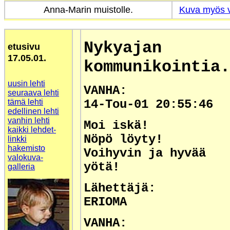
Anna-Marin muistolle.
Kuva myös v
Nykyajan
etusivu
17.05.01.
kommunikointia.
uusin lehti
VANHA:
seuraava lehti
tämä lehti
14-Tou-01 20:55:46
edellinen lehti
vanhin lehti
Moi iskä!
kaikki lehdet-
Nöpö löyty!
linkki
hakemisto
Voihyvin ja hyvää
valokuva-
yötä!
galleria
Lähettäjä:
ERIOMA
VANHA: