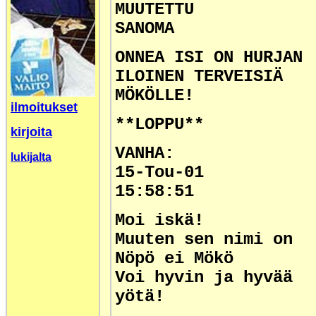
MUUTETTU
SANOMA
ONNEA ISI ON HURJAN
ILOINEN TERVEISIÄ
MÖKÖLLE!
ilmoitukset
**LOPPU**
kirjoita
VANHA:
lukijalta
15-Tou-01
15:58:51
Moi iskä!
Muuten sen nimi on
Nöpö ei
Mökö
Voi hyvin ja hyvää
yötä!