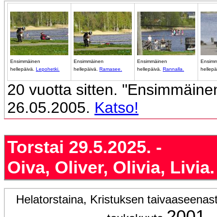
Ensimmäinen
Ensimmäinen
Ensimmäinen
Ensimm
hellepäivä.
Lepohetki.
hellepäivä.
Ramasee.
hellepäivä.
Rannalla.
hellepä
20 vuotta sitten. "Ensimmäinen
26.05.2005.
Katso!
Torstai 29.5.2025. -
Oiva, Oliver, Olivia, Livia.
Helatorstaina, Kristuksen taivaaseenas
2001.