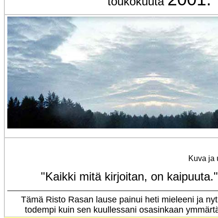
toukokuuta
Kuva ja 
"Kaikki mitä kirjoitan, on kaipuuta.
Tämä Risto Rasan lause painui heti mieleeni ja ny
todempi kuin sen kuullessani osasinkaan ymmärtä