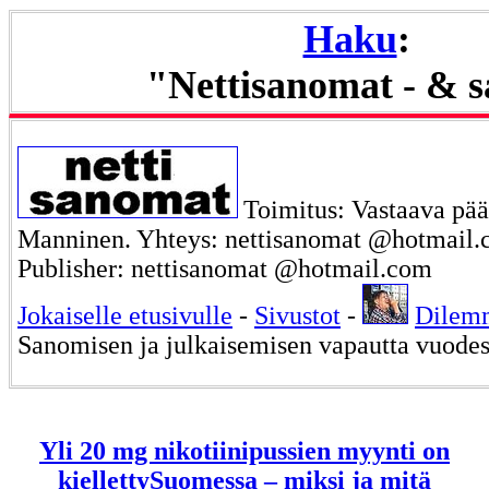
Haku
:
"Nettisanomat - & 
Toimitus: Vastaava päät
Manninen. Yhteys: nettisanomat @hotmail.c
Publisher: nettisanomat @hotmail.com
Jokaiselle etusivulle
-
Sivustot
-
Dilem
Sanomisen ja julkaisemisen vapautta vuode
Yli 20 mg nikotiinipussien myynti on
kiellettySuomessa – miksi ja mitä