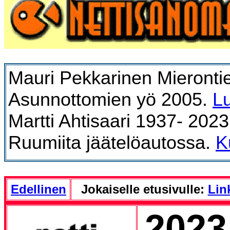
Mauri Pekkarinen Mieronti
Asunnottomien yö 2005.
L
Martti Ahtisaari 1937- 202
Ruumiita jäätelöautossa.
K
Edellinen
Jokaiselle etusivulle:
Link
2023