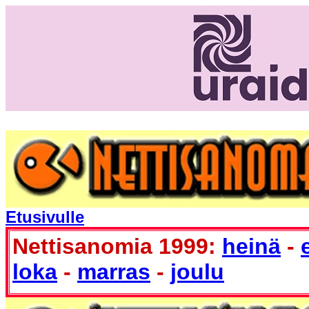
Etusivulle
Nettisanomia 1999:
heinä
-
loka
-
marras
-
joulu