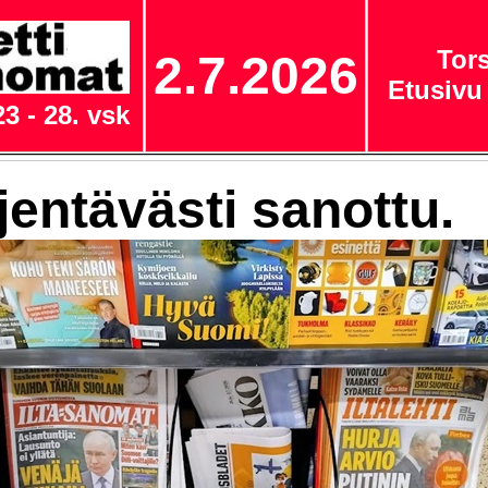
Tors
2.7.2026
Etusivu
3 - 28. vsk
jentävästi sanottu.