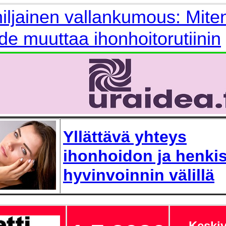
iljainen vallankumous: Mite
de muuttaa ihonhoitorutiinin
Yllättävä yhteys
ihonhoidon ja henki
hyvinvoinnin välillä
Keskiv