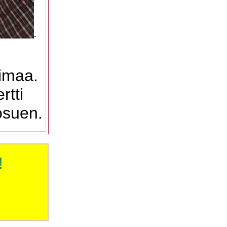
-
imaa.
rtti
osuen.
!