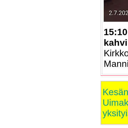
15:10
kahv
Kirkk
Manni
Kesän
Uimako
yksity