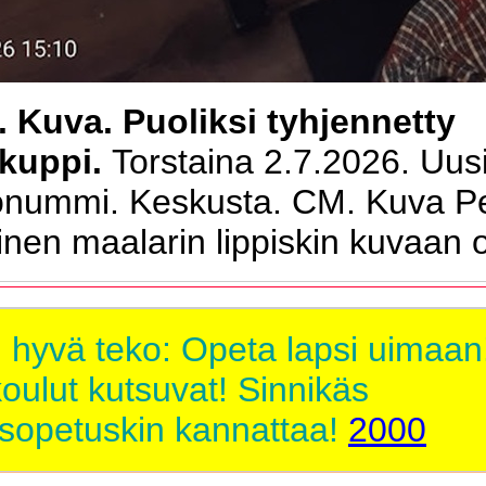
. Kuva. Puoliksi tyhjennetty
ikuppi.
Torstaina 2.7.2026. Uus
onummi. Keskusta. CM. Kuva Pe
nen maalarin lippiskin kuvaan 
 hyvä teko: Opeta lapsi uimaan
ulut kutsuvat! Sinnikäs
isopetuskin kannattaa!
2000