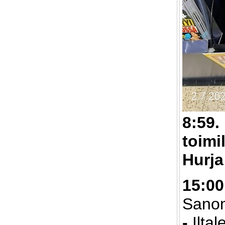
8:59.
toimi
Hurja
15:00
Sano
-
Iltal