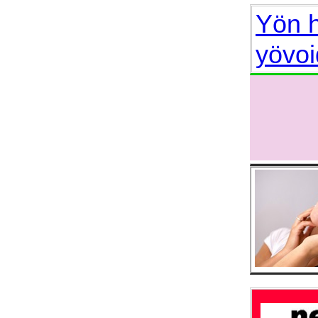
Yön h
yövoi