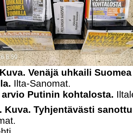
 Kuva. Venäjä uhkaili Suomea
lla.
Ilta-Sanomat.
 arvio Putinin kohtalosta.
Iltal
. Kuva. Tyhjentävästi sanott
mat.
ehti.