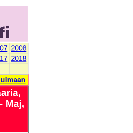
07
2008
17
2018
i uimaan
aria,
- Maj,