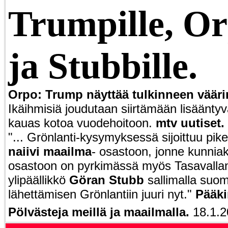
Trumpille, Or
ja Stubbille.
Orpo: Trump näyttää tulkinneen vääri
Ikäihmisiä joudutaan siirtämään lisäänty
kauas kotoa vuodehoitoon.
mtv uutiset.
"... Grönlanti-kysymyksessä sijoittuu pi
naiivi maailma
- osastoon, jonne kunni
osastoon on pyrkimässä myös Tasavallan 
ylipäällikkö
Göran Stubb
sallimalla suom
lähettämisen Grönlantiin juuri nyt."
Pääki
Pölvästeja meillä ja maailmalla.
18.1.2