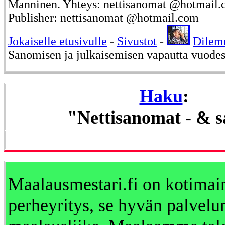
Manninen. Yhteys: nettisanomat @hotmail.c
Publisher: nettisanomat @hotmail.com
Jokaiselle etusivulle
-
Sivustot
-
Dile
Sanomisen ja julkaisemisen vapautta vuode
Haku
:
"Nettisanomat - & 
Maalausmestari.fi on kotimai
perheyritys, se hyvän palvelu