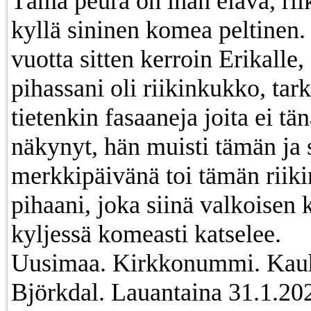
Tämä peura on ihan elävä, ri
kyllä sininen komea peltinen.
vuotta sitten kerroin Erikalle, 
pihassani oli riikinkukko, tark
tietenkin fasaaneja joita ei tä
näkynyt, hän muisti tämän ja
merkkipäivänä toi tämän riik
pihaani, joka siinä valkoisen 
kyljessä komeasti katselee.
Uusimaa. Kirkkonummi. Kauh
Björkdal. Lauantaina 31.1.20