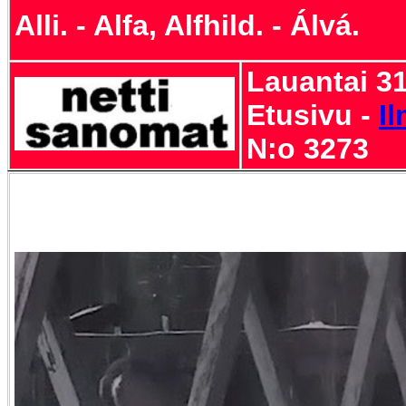
Alli. - Alfa, Alfhild. - Álvá.
Lauantai 31
Etusivu -
I
N:o 3273