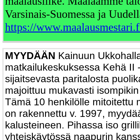
maalausliike. Maalaamme taloj
Varsinais-Suomessa ja Uudell
https://www.maalausmestari.f
MYYDÄÄN
Kainuun Ukkohall
matkailukeskuksessa Kehä II -
sijaitsevasta paritalosta puolik
majoittuu mukavasti isompikin
Tämä 10 henkilölle mitoitettu 
on rakennettu v. 1997, myydä
kalusteineen. Pihassa iso grill
yhteiskäytössä naapurin kanss