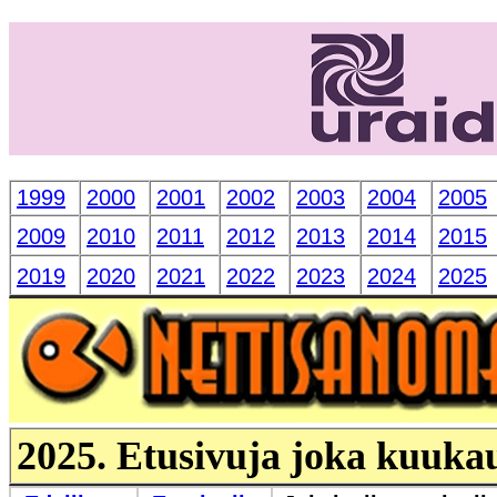
1999
2000
2001
2002
2003
2004
2005
2009
2010
2011
2012
2013
2014
2015
2019
2020
2021
2022
2023
2024
2025
2025. Etusivuja joka kuuka