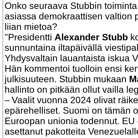
Onko seuraava Stubbin toiminta
asiassa demokraattisen valtion
liian mietoa?
"Presidentti
Alexander Stubb
k
sunnuntaina iltapäivällä viestipa
Yhdysvaltain lauantaista iskua 
Hän kommentoi tuolloin ensi ker
julkisuuteen. Stubbin mukaan
M
hallinto on pitkään ollut vailla leg
– Vaalit vuonna 2024 olivat räik
epärehelliset. Suomi on tämän 
Euroopan unionia todennut. EU
asettanut pakotteita Venezuelall