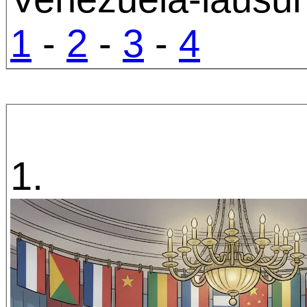
1
-
2
-
3
-
4
1.