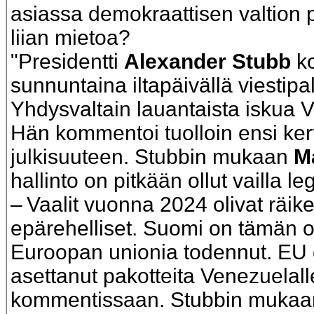
asiassa demokraattisen valtion
liian mietoa?
"Presidentti
Alexander Stubb
k
sunnuntaina iltapäivällä viestipa
Yhdysvaltain lauantaista iskua 
Hän kommentoi tuolloin ensi ker
julkisuuteen. Stubbin mukaan
M
hallinto on pitkään ollut vailla leg
– Vaalit vuonna 2024 olivat räik
epärehelliset. Suomi on tämän 
Euroopan unionia todennut. EU
asettanut pakotteita Venezuelall
kommentissaan. Stubbin mukaan 