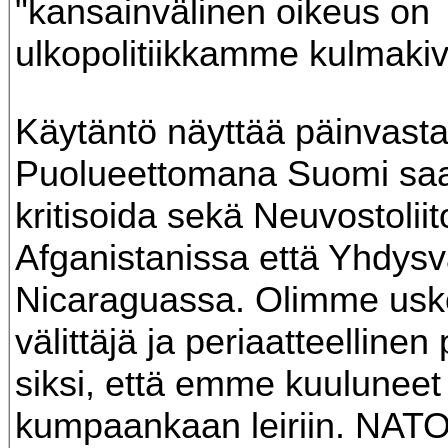
"kansainvälinen oikeus on
ulkopolitiikkamme kulmakivi
Käytäntö näyttää päinvasta
Puolueettomana Suomi saa
kritisoida sekä Neuvostoliit
Afganistanissa että Yhdysva
Nicaraguassa. Olimme usk
välittäjä ja periaatteellinen
siksi, että emme kuuluneet
kumpaankaan leiriin. NAT