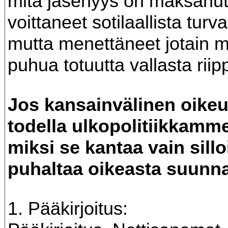
mitä jäsenyys on maksanu
voittaneet sotilaallista turva
mutta menettäneet jotain 
puhua totuutta vallasta rii
Jos kansainvälinen oike
todella ulkopolitiikkamm
miksi se kantaa vain sillo
puhaltaa oikeasta suunn
1. Pääkirjoitus: