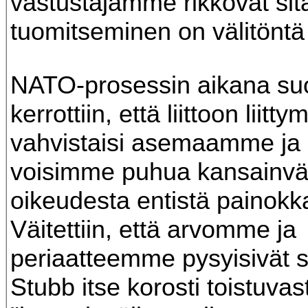
vastustajamme rikkovat sit
tuomitseminen on välitöntä
NATO-prosessin aikana suo
kerrottiin, että liittoon liitt
vahvistaisi asemaamme ja 
voisimme puhua kansainväl
oikeudesta entistä painok
Väitettiin, että arvomme ja
periaatteemme pysyisivät 
Stubb itse korosti toistuvast