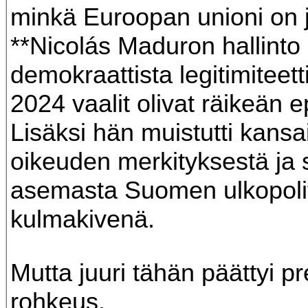
minkä Euroopan unioni on j
**
Nicolás Maduro
n hallinto
demokraattista legitimiteet
2024 vaalit olivat räikeän e
Lisäksi hän muistutti kansa
oikeuden merkityksestä ja 
asemasta Suomen ulkopolit
kulmakivenä.
Mutta juuri tähän päättyi pr
rohkeus.