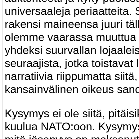
universaaleja periaatteita.
rakensi maineensa juuri täl
olemme vaarassa muuttua 
yhdeksi suurvallan lojaalei
seuraajista, jotka toistavat l
narratiivia riippumatta siitä
kansainvälinen oikeus san
Kysymys ei ole siitä, pitäi
kuulua NATO:oon. Kysymys 