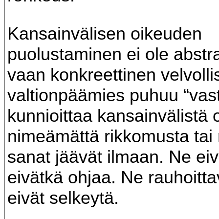
Kansainvälisen oikeuden
puolustaminen ei ole abstra
vaan konkreettinen velvoll
valtionpäämies puhuu “vas
kunnioittaa kansainvälistä 
nimeämättä rikkomusta tai r
sanat jäävät ilmaan. Ne ei
eivätkä ohjaa. Ne rauhoitta
eivät selkeytä.