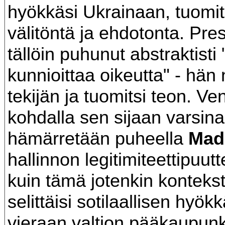
hyökkäsi Ukrainaan, tuomit
välitöntä ja ehdotonta. Pres
tällöin puhunut abstraktisti
kunnioittaa oikeutta" - hän
tekijän ja tuomitsi teon. V
kohdalla sen sijaan varsin
hämärretään puheella
Mad
hallinnon legitimiteettipuut
kuin tämä jotenkin konteksto
selittäisi sotilaallisen hyö
vieraan valtion pääkaupunk