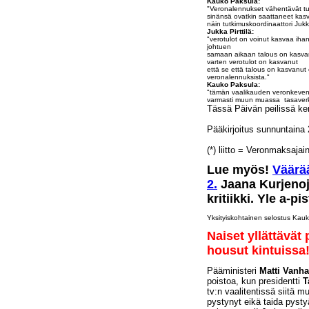
Kauko Paksula:
"Veronalennukset vähentävät tu
sinänsä ovatkin saattaneet kas
näin tutkimuskoordinaattori Jukka
Jukka Pirttilä:
"verotulot on voinut kasvaa ihan
johtuen
samaan aikaan talous on kasvan
varten verotulot on kasvanut
että se että talous on kasvanut e
veronalennuksista."
Kauko Paksula:
"tämän vaalikauden veronkevenn
varmasti muun muassa tasaver
Tässä Päivän peilissä ke
Pääkirjoitus sunnuntaina
(*) liitto = Veronmaksajain
Lue myös!
Väärää
2.
Jaana Kurjenoj
kritiikki. Yle a-pis
Yksityiskohtainen selostus Kauko
Naiset yllättävät 
housut kintuissa
Pääministeri
Matti Vanh
poistoa, kun presidentti
T
tv:n vaalitentissä siitä 
pystynyt eikä taida pyst