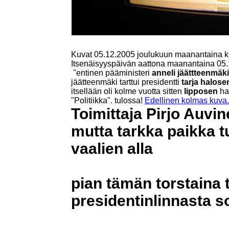
Kuvat 05.12.2005 joulukuun maanantaina k
Itsenäisyyspäivän aattona maanantaina 05
"entinen pääministeri
anneli jäättteenmäki
jäätteenmäki tarttui presidentti
tarja halose
itsellään oli kolme vuotta sitten
lipposen
ha
"Politiikka". tulossa!
Edellinen kolmas kuva
Toimittaja Pirjo Auvin
mutta tarkka paikka t
vaalien alla
pian tämän torstaina 
presidentinlinnasta soi