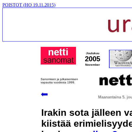
POISTOT (HO 19.11.2015)
Joulukuu
2005
November
Sanomisen ja julkaisemisen
vapautta vuodesta 1999.
Maanantaina 5. jo
Irakin sota jälleen 
kiistää erimielisyy