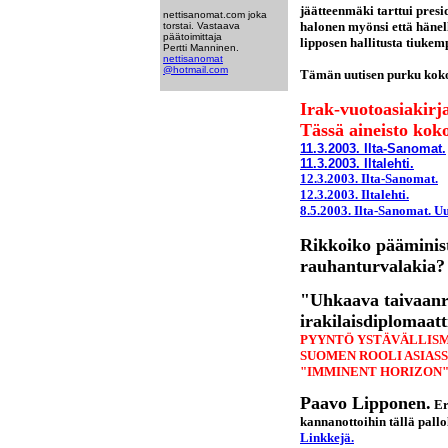
jäätteenmäki tarttui presi
nettisanomat.com joka
halonen myönsi että hänell
torstai. Vastaava
päätoimittaja
lipposen
hallitusta tiukem
Pertti Manninen.
nettisanomat
@hotmail.com
Tämän uutisen purku koko
Irak-vuotoasiakirja
Tässä aineisto kok
11.3.2003. Ilta-Sanomat.
11.3.2003. Iltalehti.
12.3.2003. Ilta-Sanomat.
12.3.2003. Iltalehti.
8.5.2003. Ilta-Sanomat.
Uu
Rikkoiko pääminis
rauhanturvalakia?
"Uhkaava taivaan
irakilaisdiplomaatt
PYYNTÖ YSTÄVÄLLISMI
SUOMEN ROOLI ASIASS
"IMMINENT HORIZON"
Paavo Lipponen.
Er
kannanottoihin tällä pallol
Linkkejä.