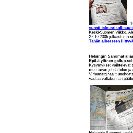
"
suosii talousrikollisuutt
Keski-Suomen Viikko. Ale
27.10.2005 julkaistusta s
Tähän aiheeseen liittyvät
Helsingin Sanomat aliarv
Epä-älyllinen gallup-se
Kysymykset vaihtelevat ts
muuttuvan johdattelun ja si
Virhemarginaalit unohdet
vastaa valtakunnan pääle
Helsingin Sanomat keskiv