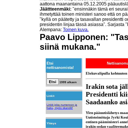
aattona maanantaina 05.12.2005 pääuutislä
Jäättteenmäki:
"ensinnäkin tämä eri seurais
ihmetyttää toinen ministeri sanoo että on päät
"kyllä on päätetty ja tasavallan presidentti 
presidentin linjaa tässä asiassa".
Sarjasta "
Alempana:
Toinen kuva.
Paavo Lipponen: "Tasa
siinä mukana."
Etsi
Nettisanoma
nettisanomista!
Elokuvalipulla kohtuuton 
1999 alkaen
Irakin sota jä
Presidentti ki
Linkit
Saadaanko asi
Linkit joka numeroon ja
haku, myös skandit!
Ylen pääuutislähetys
maana
Uutistoimittaja
Jyrki Kou
entinen pääministeri
annel
Yhteys
irakin sodan vaaliteemaks