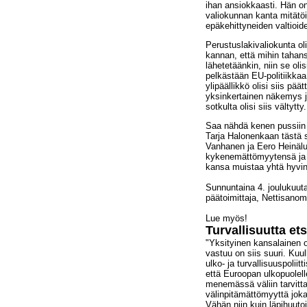
ihan ansiokkaasti. Hän on
valiokunnan kanta mitätöi
epäkehittyneiden valtioid
Perustuslakivaliokunta ol
kannan, että mihin tahan
lähetetäänkin, niin se olis
pelkästään EU-politiikkaa
ylipäällikkö olisi siis pää
yksinkertainen näkemys ja
sotkulta olisi siis vältytty.
Saa nähdä kenen pussiin t
Tarja Halonenkaan tästä s
Vanhanen ja Eero Heinälu
kykenemättömyytensä ja ju
kansa muistaa yhtä hyvin 
Sunnuntaina 4. joulukuuta
päätoimittaja, Nettisanom
Lue myös!
Turvallisuutta et
"
Yksityinen kansalainen o
vastuu on siis suuri. Kuu
ulko- ja turvallisuuspoliit
että Euroopan ulkopuolel
menemässä väliin tarvitta
välinpitämättömyyttä joka
Vähän niin kuin läpihuuto