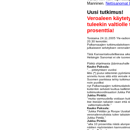
Manninen.
Nettisanomat
Uusi tutkimus!
Veroaleen käytety
tuleekin valtiolle
prosenttia!
Torstaina 24.11.2005 Yle-radion 
20.30 kerrottiin:
Palkansaajien tutkimuslaitoksen 
julkaisseet selvityksen veronal
Tätä Kansantaloudellisessa aika
Helsingin Sanomat ei ole tuoree
Pätkä ohjelmasta (ääninauhalle 
Kauko Paksula:
"... piristymisen vuoksi
liitto (*) joutui sittemmin pyört
annettu kuva siitä että veroale 
Suomen pankissa tehty tutkimus p
noin puoliksi
nyt Palkansaajien tutkimuslaito
kuitenkin selvästi luultua kalliim
tutkimuskoordinaattori Jukka Pirtt
Jukka Pirttilä
:
"mutta varmuudella voidaan kui
itse itseään takaisin vaan että 
valtiontaloudelle."
Kauko Paksula:
"Jukka Pirttilän ja Roope Uusit
veronalennuksista tulee takaisi
Jukka Pirttilä."
Jukka Pirttilä:
"alta 10 prosenttia niistä alunp
näitten myönteisten kannustinva