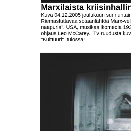
Marxilaista kriisinhall
Kuva 04.12.2005 joulukuun sunnuntaina 
Riemastuttavaa sotaanlähtöä Marx-vel
naapuria". USA, musikaalikomedia 193
ohjaus Leo McCarey. Tv-ruudusta kuv
"Kulttuuri". tulossa!