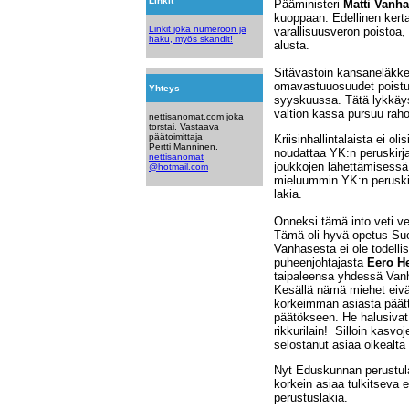
Linkit
Pääministeri
Matti Vanh
kuoppaan. Edellinen kerta
Linkit joka numeroon ja
varallisuusveron poistoa,
haku, myös skandit!
alusta.
Sitävastoin kansaneläkke
omavastuuosuudet poistuv
Yhteys
syyskuussa. Tätä lykkäys
valtion kassa pursuu raho
nettisanomat.com joka
torstai. Vastaava
päätoimittaja
Kriisinhallintalaista ei oli
Pertti Manninen.
noudattaa YK:n peruskirja
nettisanomat
joukkojen lähettämisessä. 
@hotmail.com
mieluummin YK:n peruskirj
lakia.
Onneksi tämä into veti ve
Tämä oli hyvä opetus Suo
Vanhasesta ei ole todell
puheenjohtajasta
Eero He
taipaleensa yhdessä Vanh
Kesällä nämä miehet eivät
korkeimman asiasta päät
päätökseen. He halusivat
rikkurilain! Silloin kasvo
selostanut asiaa oikealta t
Nyt Eduskunnan perustulak
korkein asiaa tulkitseva 
perustuslakia.