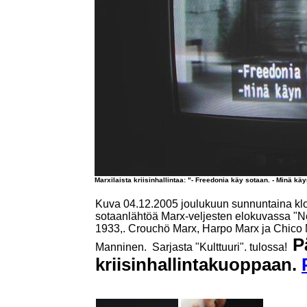
Marxilaista kriisinhallintaa: "- Freedonia käy sotaan. - Minä kä
Kuva 04.12.2005 joulukuun sunnuntaina klo 
sotaanlähtöä Marx-veljesten elokuvassa "N
1933,. Crouchö Marx, Harpo Marx ja Chico 
P
Manninen.
Sarjasta "Kulttuuri". tulossa!
kriisinhallintakuoppaan.