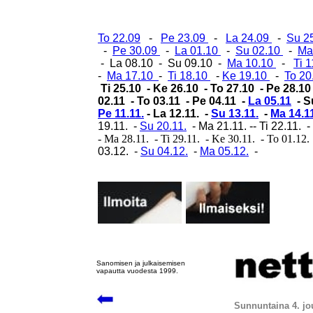
To 22.09
-
Pe 23.09
-
La 24.09
-
Su 2
-
Pe 30.09
-
La 01.10
-
Su 02.10
-
Ma
- La 08.10 - Su 09.10 -
Ma 10.10
-
Ti 
-
Ma 17.10
-
Ti 18.10
-
Ke 19.10
-
To 2
Ti 25.10 - Ke 26.10 - To 27.10 - Pe 28.10
02.11 - To 03.11 - Pe 04.11 -
La 05.11
- Su
Pe 11.11.
- La 12.11. -
Su 13.11.
-
Ma 14.1
19.11. -
Su 20.11.
- Ma 21.11. -- Ti 22.11. -
- Ma 28.11. - Ti 29.11. - Ke 30.11. - To 01.12.
03.12. -
Su 04.12.
-
Ma 05.12.
-
Sanomisen ja julkaisemisen
vapautta vuodesta 1999.
Sunnuntaina 4. jo