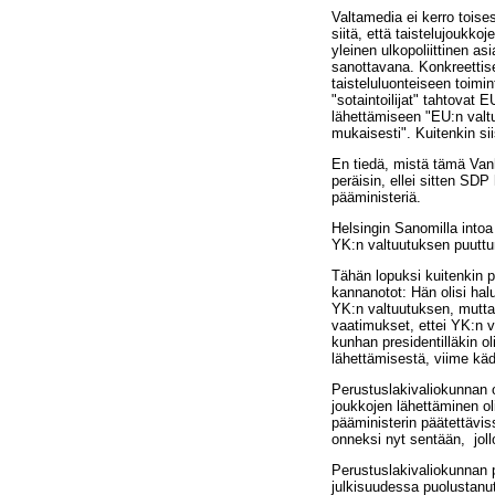
Valtamedia ei kerro toise
siitä, että taistelujoukko
yleinen ulkopoliittinen asi
sanottavana. Konkreettise
taisteluluonteiseen toimi
"sotaintoilijat" tahtovat
lähettämiseen "EU:n valt
mukaisesti". Kuitenkin si
En tiedä, mistä tämä Van
peräisin, ellei sitten SDP
pääministeriä.
Helsingin Sanomilla intoa 
YK:n valtuutuksen puuttu
Tähän lopuksi kuitenkin p
kannanotot: Hän olisi hal
YK:n valtuutuksen, mutta 
vaatimukset, ettei YK:n va
kunhan presidentilläkin ol
lähettämisestä, viime käd
Perustuslakivaliokunnan 
joukkojen lähettäminen oli
pääministerin päätettävis
onneksi nyt sentään, jolloi
Perustuslakivaliokunnan
julkisuudessa puolustanu