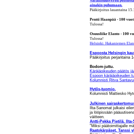
Varallisuusveron poistost
ainakin puhumaan.
Pääkirjoitus lauantaina 15
Pentti Haanpää - 100 vuot
Tulossa!
Osuusliike Elanto - 100 vu
Tulossa!
Helsinki. Hakaniemen Elan
Espoosta Helsingin kau
Pääkirjoitus perjantaina 
Bodom-juttu.
Käräjäoikeuden päätös j
Espoon käräjäoikeuden t
Kolumnisti Ritva Santavuo
Hytös-tuomio.
Kolumnisti Mattiesko Hyt
Julkinen sairaskertomus
Ilta-Sanomat julkaisi eil
ja lööpissään pääuutisen
väitteen.
Antti-Pekka Pietilä. Ilt
"Miksi päätoimittajalle m
Raatokärpäset. Tanssi y