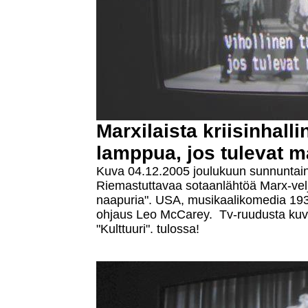
Marxilaista kriisinhalli
lamppua, jos tulevat ma
Kuva 04.12.2005 joulukuun sunnuntaina 
Riemastuttavaa sotaanlähtöä Marx-vel
naapuria". USA, musikaalikomedia 193
ohjaus Leo McCarey. Tv-ruudusta kuv
"Kulttuuri". tulossa!