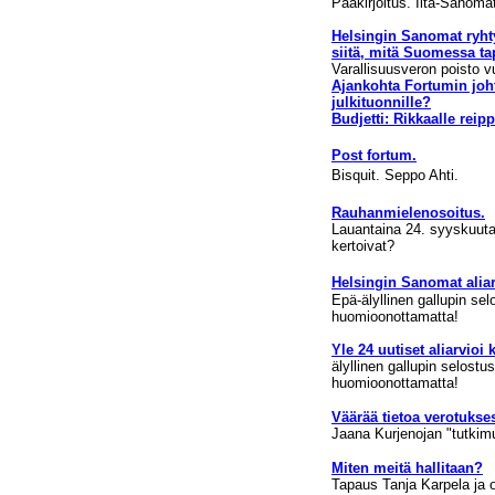
Pääkirjoitus.
Ilta-Sanomat 
Helsingin Sanomat ryht
siitä, mitä Suomessa ta
Varallisuusveron poisto 
Ajankohta Fortumin joht
julkituonnille?
Budjetti: Rikkaalle reip
Post fortum.
Bisquit. Seppo Ahti.
Rauhanmielenosoitus.
L
auantaina 24. syyskuut
kertoivat?
Helsingin Sanomat aliar
Epä-älyllinen gallupin sel
huomioonottamatta!
Yle 24 uutiset aliarvioi 
älyllinen gallupin selostus
huomioonottamatta!
Väärää tietoa verotukses
Jaana Kurjenojan "tutkimuk
Miten meitä hallitaan?
Tapaus Tanja Karpela ja o