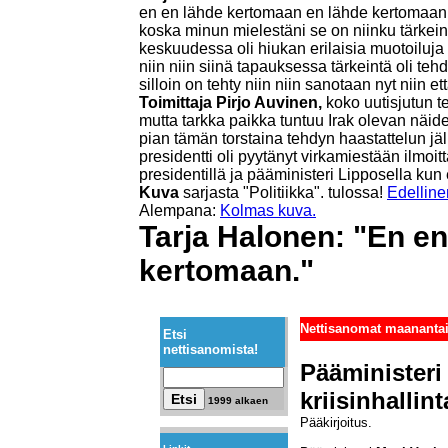
en en lähde kertomaan en lähde kertomaan
koska minun mielestäni se on niinku tärkeint
keskuudessa oli hiukan erilaisia muotoiluja
niin niin siinä tapauksessa tärkeintä oli teh
silloin on tehty niin niin sanotaan nyt niin et
Toimittaja Pirjo Auvinen,
koko uutisjutun te
mutta tarkka paikka tuntuu Irak olevan näide
pian tämän torstaina tehdyn haastattelun jälk
presidentti oli pyytänyt virkamiestään ilmoi
presidentillä ja pääministeri Lipposella kun 
Kuva
sarjasta "Politiikka". tulossa!
Edelline
Alempana:
Kolmas kuva.
Tarja Halonen: "En e
kertomaan."
Nettisanomat maanantai
Etsi
nettisanomista!
Pääministeri
kriisinhalli
1999 alkaen
Pääkirjoitus.