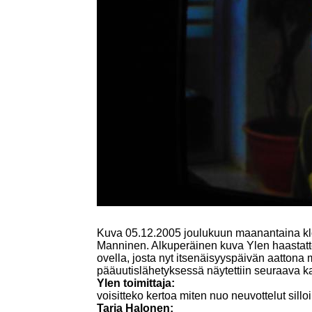
Kuva 05.12.2005 joulukuun maanantaina kl
Manninen. Alkuperäinen kuva Ylen haastat
ovella, josta nyt itsenäisyyspäivän aatton
pääuutislähetyksessä näytettiin seuraava 
Ylen toimittaja:
voisitteko kertoa miten nuo neuvottelut sillo
Tarja Halonen: