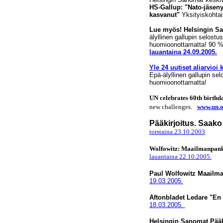
HS-Gallup: "Nato-jäsen
kasvanut"
Yksityiskohtain
Lue myös! Helsingin San
älyllinen gallupin selostus
huomioonottamatta! 90 %
lauantaina 24.09.2005.
Yle 24 uutiset aliarvioi 
Epä-älyllinen gallupin sel
huomioonottamatta!
UN celebrates 60th birthd
new challenges.
www.un.
Pääkirjoitus. Saak
torstaina 23.10.2003
Wolfowitz: Maailmanpankil
lauantaina 22.10.2005.
Paul Wolfowitz Maailma
19.03.2005.
Aftonbladet Ledare "En
18.03.2005.
Helsingin Sanomat Pääk