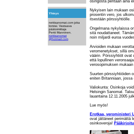
osingosta peritään aina 
Nykyisen lain mukaan osi
Yhteys
prosentin vero, jos ulkoma
itsestään pörssiyhtiölle.
nettisanomat.com joka
torstai. Vastaava
Ongelmana nykylaissa on k
päätoimittaja
sitä noudattaneet. Tämän
Pertti Manninen.
nettisanomat
noin miljardi euroa vuode
@hotmail.com
Arvioiden mukaan verotta
veromenetykset, sillä oma
väärin. Pörssiyhtiöt ovat
että lopullinen veronsaaj
verosopimuksen mukaan vo
Suurten pörssiyhtiöiden o
eniten Britanniaan, jossa
Valiokunta: Osinkoja vo
Helsingin Sanomat. Talou
lauantaina 12.11.2005 jul
Lue myös!
Erotkaa, veroministeri 
ovat jättäneet perimättä l
osinkoveroja!
Pääkirjoitu