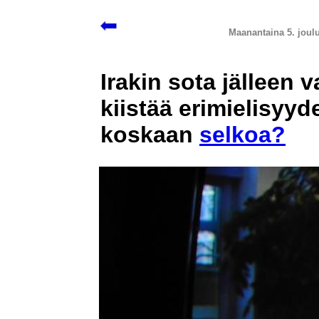
Maanantaina 5. joul
Irakin sota jälleen 
kiistää erimielisyy
koskaan
selkoa?