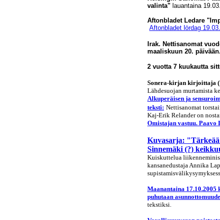
valinta"
lauantaina 19.0
Aftonbladet Ledare "Impe
Aftonbladet lördag 19.03
Irak. Nettisanomat vuo
maaliskuun 20. päivään
2 vuotta 7 kuukautta sit
Sonera-kirjan kirjoittaja 
Lähdesuojan murtamista ke
Alkuperäisen ja sensuroi
teksti:
Nettisanomat torstai
Kaj-Erik Relander on nost
Omistajan vastuu. Paavo L
Kuvasarja: "Tärkeää 
Sinnemäki (?) keikkuu 
Kuiskuttelua liikennemini
kansanedustaja Annika Lap
supistamisvälikysymykses
Maanantaina 17.10.2005 k
puhutaan asunnottomuude
tekstiksi.