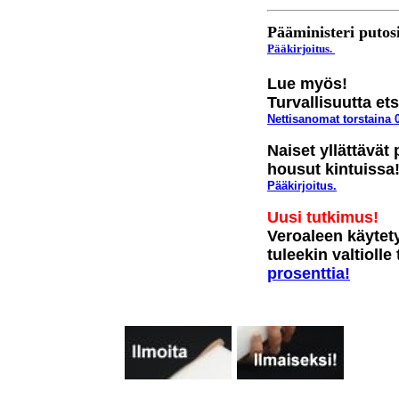
Pääministeri putos
Pääkirjoitus.
Lue myös!
Turvallisuutta e
Nettisanomat
t
orstaina 
Naiset yllättävät 
housut kintuissa
Pääkirjoitus.
Uusi tutkimus!
Veroaleen käytety
tuleekin valtiolle
prosenttia!