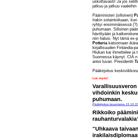
uskottavasti! Ja jos selitt
jatkuu ja jatkuu vaaleihin
Pääministeri (silloinen)
P
Irakin sotaintoiluaan, kun
ryhtyi ensimmäisessä (?) v
puhumaan. Silloinen päämi
hävittyään ja katkeroitun
niin halusi. Nyt tämä ex-p
Potteria
katsomaan ikärajo
kirjallisuuden Finlandia-p
Hiukan kai ihmettelee ja t
Suomessa käynyt. CIA:n l
antoi luvan. Presidentti
T
Pääkirjoitus keskiviikkon
Lue myös!
Varallisuusveron 
vihdoinkin kesku
puhumaan.
Pääkirjoitus lauantaina 15.10.2
Rikkoiko päämini
rauhanturvalakia
"Uhkaava taivaa
irakilaisdiplomaa