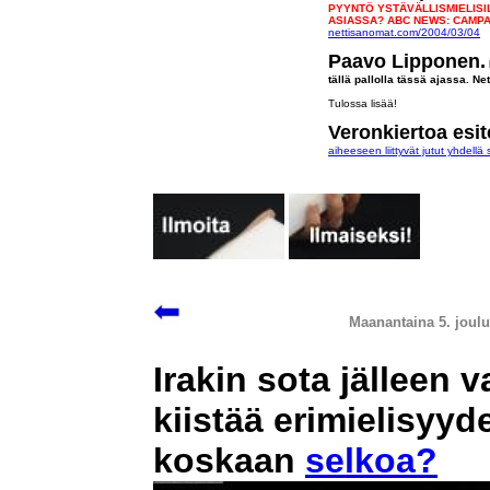
PYYNTÖ YSTÄVÄLLISMIELISIL
ASIASSA? ABC NEWS: CAMPA
nettisanomat.com/2004/03/04
Paavo Lipponen.
tällä pallolla tässä ajassa.
Net
Tulossa lisää!
Veronkiertoa esit
aiheeseen liittyvät jutut yhdellä s
Maanantaina 5. joulu
Irakin sota jälleen 
kiistää erimielisyy
koskaan
selkoa?