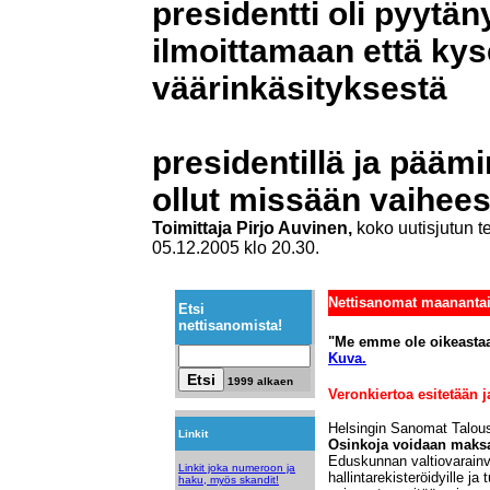
presidentti oli pyytä
ilmoittamaan että kys
väärinkäsityksestä
presidentillä ja päämi
ollut missään vaiheess
Toimittaja Pirjo Auvinen,
koko uutisjutun t
05.12.2005 klo 20.30.
Nettisanomat maanantai
Etsi
nettisanomista!
"Me emme ole oikeastaa
Kuva.
1999 alkaen
Veronkiertoa esitetään j
Helsingin Sanomat Talou
Linkit
Osinkoja voidaan maks
Eduskunnan valtiovarainv
Linkit joka numeroon ja
hallintarekisteröidyille j
haku, myös skandit!