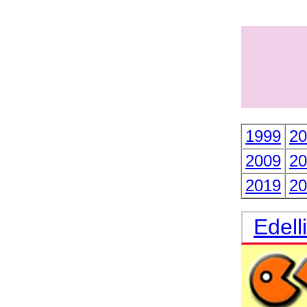
1999
20
2009
20
2019
20
Edell