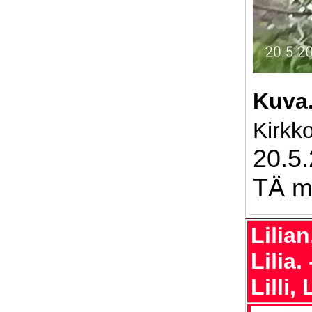
Kuva
Kirkk
20.5.
TÄ m
Lilian,
Lilia.
Lilli,