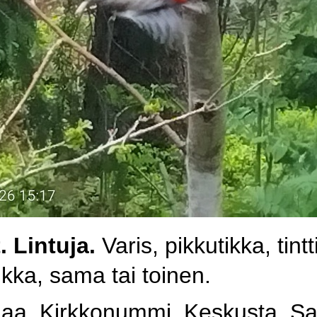
t.
Lintuja
.
Varis, pikkutikka, tintt
ikka, sama tai toinen
.
aa. Kirkkonummi. Keskusta. Sa