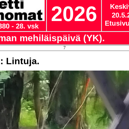
2026
Keski
20.5.
Etusiv
380 - 28. vsk
man mehiläispäivä (YK).
7
: Lintuja.