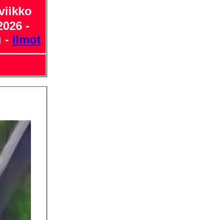
viikko
2026 -
u -
Ilmot