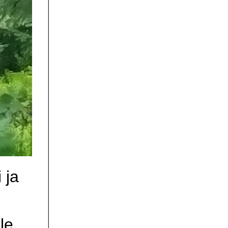
i ja
le.