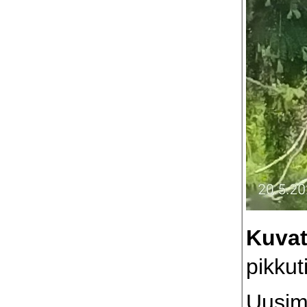
Kuva
pikkut
Uusim