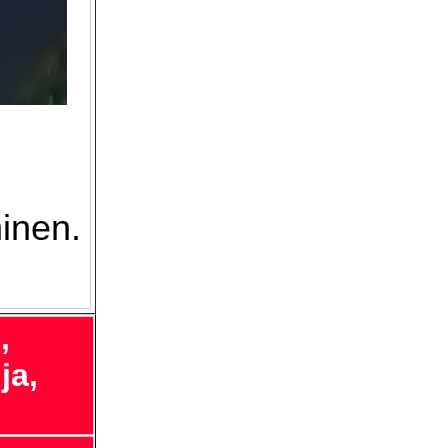
inen.
,
ja,