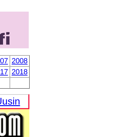
07
2008
17
2018
usin