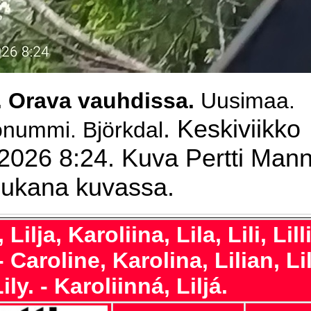
.
Orava vauhdissa.
Uusimaa.
. Keskiviikko
onummi. Björkdal
2026 8:24. Kuva Pertti Mann
ukana kuvassa.
 Lilja, Karoliina, Lila, Lili, Lilli
 - Caroline, Karolina, Lilian, Lil
 Lily. - Karoliinná, Liljá.