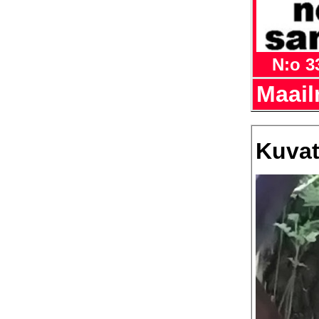
N:o 3
Maail
Kuvat