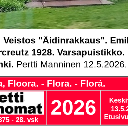
.
Veistos "Äidinrakkaus". Emi
creutz 1928. Varsapuistikko.
nki.
Pertti Manninen 12.5.2026.
 Floora. - Flora. - Florá.
2026
Keski
13.5.
Etusiv
375 - 28. vsk