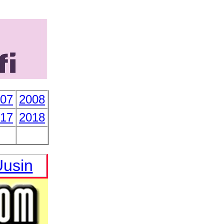
07
2008
17
2018
usin