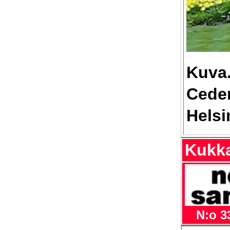
Kuva
Ceder
Helsi
Kukka,
N:o 3