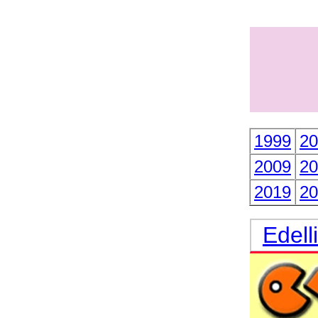
1999
20
2009
20
2019
20
Edell