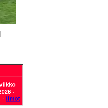
l
viikko
2026 -
u -
Ilmot