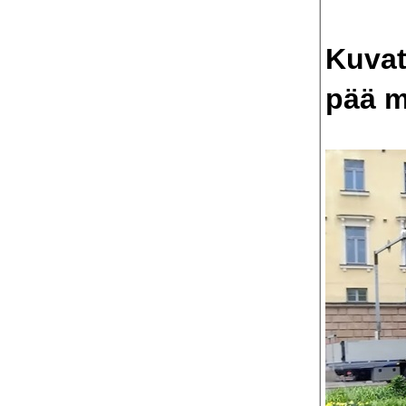
Kuvat
pää m