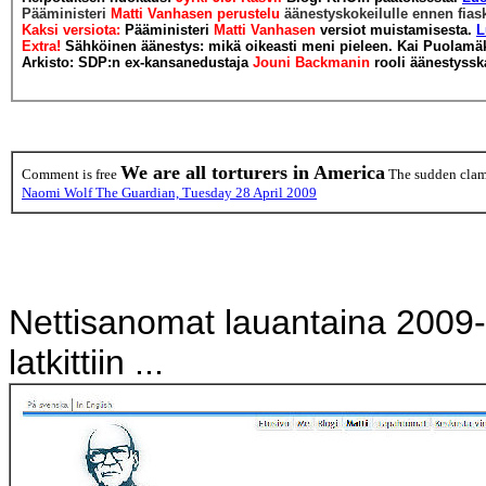
Pääministeri
Matti Vanhasen perustelu
äänestyskokeilulle ennen fias
Kaksi versiota:
Pääministeri
Matti Vanhasen
versiot muistamisesta.
L
Extra!
Sähköinen äänestys: mikä oikeasti meni pieleen. Kai Puolamä
Arkisto: SDP:n ex-kansanedustaja
Jouni Backmanin
rooli äänestyss
We are all torturers in America
Comment is free
The sudden clamo
Naomi Wolf The Guardian, Tuesday 28 April 2009
Nettisanomat lauantaina 2009-
latkittiin ...