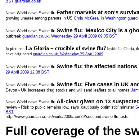
BST guardian.co.uk
Father marvels at son's surviva
News World news Swine flu
growing unease among parents in US
Chris McGreal in Washington guard
Swine flu: 'Mexico City is a gho
News World news Swine flu
outbreak
guardian.co.uk, Wednesday 29 April 2009 09.05 BST
La Gloria – crucible of swine flu?
In pictures:
Inside La Gloria, t
have originated
guardian.co.uk, Wednesday 29 April 2009
Swine flu: the affected nations
News World news Swine flu
29 April 2009 12.38 BST
Swine flu: Five cases in UK an
News World news Swine flu
Devon • UK increases drug stocks and will send leaflets to all homes
Jame
All-clear given on 13 suspecte
News World news Swine flu
review • Risk to public remains low, says 'cautiously optimistic' minister
Se
BST
http://www.guardian.co.uk/world/2009/apr/29/scotland-swine-flu-tests
Full coverage of the sw