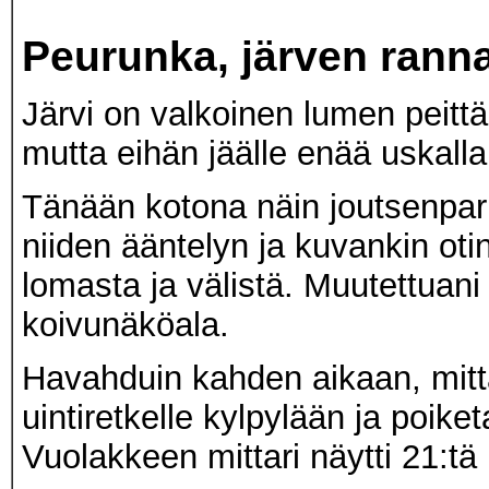
Peurunka, järven ranna
Järvi on valkoinen lumen peittä
mutta eihän jäälle enää uskall
Tänään kotona näin joutsenpari
niiden ääntelyn ja kuvankin oti
lomasta ja välistä. Muutettuani
koivunäköala.
Havahduin kahden aikaan, mittar
uintiretkelle kylpylään ja poike
Vuolakkeen mittari näytti 21:tä