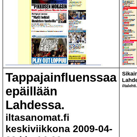
Tappajainfluenssaa
Sikai
Lahde
iltaleht
epäillään
Lahdessa.
iltasanomat.fi
keskiviikkona 2009-04-