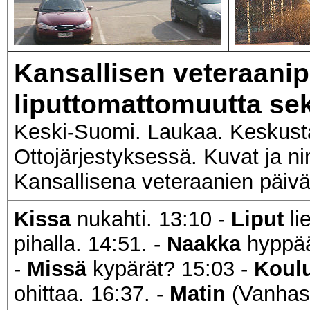
Kansallisen veteraanip
liputtomattomuutta sek
Keski-Suomi. Laukaa. Keskust
Ottojärjestyksessä. Kuvat ja n
Kansallisena veteraanien päiv
Kissa
nukahti. 13:10 -
Liput
li
pihalla. 14:51. -
Naakka
hyppää 
-
Missä
kypärät? 15:03 -
Koulu
ohittaa. 16:37. -
Matin
(Vanhase