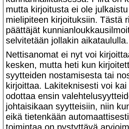
mutta kirjoitusta ei ole julkaist
mielipiteen kirjoituksiin. Tästä
päättäjät kunnianloukkausilmoitu
selvitetään jollakin aikataululla.
Nettisanomat ei nyt voi kirjoit
kesken, mutta heti kun kirjoitet
syytteiden nostamisesta tai no
kirjoittaa. Lakiteknisesti voi k
odottaa ensin valehtelusyytteid
johtaisikaan syytteisiin, niin 
eikä tietenkään automaattisesti
toimintaa on pystyttävä arvioim