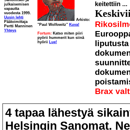
keitettiin ...
julkaisemisen
vapautta
Keskivi
vuodesta 1999.
Uusin lehti
Arkisto:
Päätoimittaja
Rikosilm
"Paul Wolfowitz"
Kuva!
Pertti Manninen
Yhteys
Euroopp
Fortum:
Katso miten piiri
pyörii hummerit kun siinä
liputusta
hyörii
Lue!
dokument
suunnitt
dokument
poistami
Brax val
4 tapaa lähestyä sikain
Helsingin Sanomat. Net