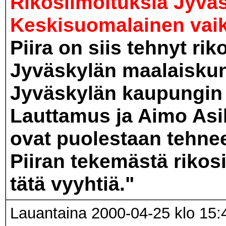
Rikosilmoituksia Jyvä
Keskisuomalainen vai
Piira on siis tehnyt rik
Jyväskylän maalaiskun
Jyväskylän kaupungin v
Lauttamus ja Aimo Asi
ovat puolestaan tehne
Piiran tekemästä rikosi
tätä vyyhtiä."
Lauantaina 2000-04-25 klo 15: