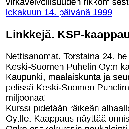
virkavelvollisuuden rikkomisest
lokakuun 14. päivänä 1999
Linkkejä. KSP-kaappau
Nettisanomat. Torstaina 24. h
Keski-Suomen Puhelin Oy:n ka
Kaupunki, maalaiskunta ja seur
pelissä Keski-Suomen Puhelim
miljoonaa!
Kurssi pidetään räikeän alhaal
Oy:lle. Kaappaus näyttää onni
Onko osakekurssin peukalointi