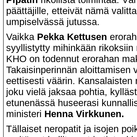
päättäjille, etteivät nämä valit
umpiselvässä jutussa.
Vaikka
Pekka Kettusen
eroraha
syyllistytty mihinkään rikoksiin
KHO on todennut erorahan mak
Takaisinperinnän aloittamisen v
eettisesti väärin. Kansalaisten m
joku vielä jaksaa pohtia, kylläs
etunenässä huseerasi kunnallis
ministeri
Henna Virkkunen.
Tällaiset neropatit ja isojen p