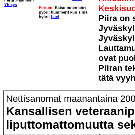
Pertti Manninen
Yhteys
Keskisu
Fortum:
Katso miten piiri
pyörii hummerit kun siinä
Piira on 
hyörii
Lue!
Jyväskyl
Jyväskyl
Lauttamu
ovat puo
Piiran te
tätä vyyh
Nettisanomat maanantaina 200
Kansallisen veteraanip
liputtomattomuutta sek