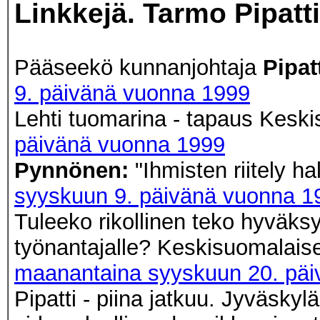
Linkkejä. Tarmo Pipatti
Pääseekö kunnanjohtaja
Pipat
9. päivänä vuonna 1999
Lehti tuomarina - tapaus Kesk
päivänä vuonna 1999
Pynnönen:
"Ihmisten riitely h
syyskuun 9. päivänä vuonna 1
Tuleeko rikollinen teko hyväksy
työnantajalle? Keskisuomalaiset 
maanantaina syyskuun 20. päi
Pipatti - piina jatkuu. Jyväsky