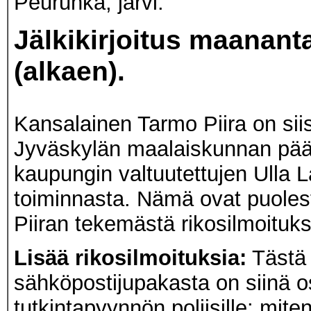
Peurunka, järvi.
Jälkikirjoitus maanant
(alkaen).
Kansalainen Tarmo Piira on siis
Jyväskylän maalaiskunnan päät
kaupungin valtuutettujen Ulla 
toiminnasta. Nämä ovat puoles
Piiran tekemästä rikosilmoitukses
Lisää rikosilmoituksia:
Tästä 
sähköpostijupakasta on siinä os
tutkintapyynnön poliisille: miten 