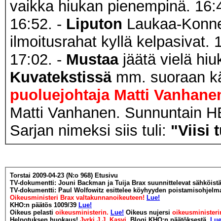
vaikka hiukan pienempinä. 16:
16:52. -
Liputon
Laukaa-Konnev
ilmoitusrahat kyllä kelpasivat. 
17:02. -
Mustaa
jäätä vielä hiu
Kuvatekstissä
mm. suoraan k
puoluejohtaja Matti Vanhane
Matti Vanhanen. Sunnuntain HB
Sarjan nimeksi siis tuli:
"Viisi 
Torstai 2009-04-23 (N:o 968)
Etusivu
TV-dokumentti: Jouni Backman ja Tuija Brax suunnittelevat sähköist
TV-dokumentti: Paul Wolfowitz esittelee köyhyyden poistamisohjel
Oikeusministeri Brax valtakunnanoikeuteen!
Lue!
KHO:n päätös 1009/39
Lue!
Oikeus pelasti
oikeusministerin.
Lue!
Oikeus nujersi
oikeusministeri
Helpotuksen huokaus!
Jyrki J.J. Kasvi
.
Blogi KHO:n päätöksestä
.
Lue