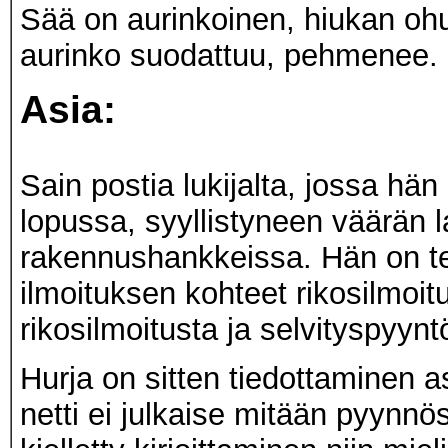
Sää on aurinkoinen, hiukan ohuit
aurinko suodattuu, pehmenee.
Asia:
Sain postia lukijalta, jossa hän
lopussa, syyllistyneen väärän 
rakennushankkeissa. Hän on teh
ilmoituksen kohteet rikosilmo
rikosilmoitusta ja selvityspyy
Hurja on sitten tiedottaminen a
netti ei julkaise mitään pyynnö