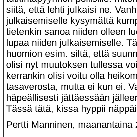
siitä, että lehti julkaisi ne. V
julkaisemiselle kysymättä kumpp
tietenkin sanoa niiden olleen lu
lupaa niiden julkaisemiselle. Tä
huomion esim. siltä, että suunn
olisi nyt muutoksen tullessa voi
kerrankin olisi voitu olla heiko
tasaverosta, mutta ei kun ei. Va
häpeällisesti jättäessään jällee
Tässä tätä, kissa hyppii näppäim
Pertti Manninen, maanantaina 2