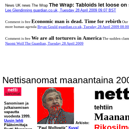
The Wrap: Tabloids let loose on 
News UK news The Wrap
Lee Glendinning guardian.co.uk, Tuesday 28 April 2009 09.07 BST
Economic man is dead. Time for rebirth
Comment is free
Our 
more human agenda
Bryan Gould guardian.co.uk, Tuesday 28 April 2009 08.0
We are all torturers in America
Comment is free
The sudden clamou
Naomi Wolf The Guardian, Tuesday 28 April 2009
Nettisanomat maanantaina 20
Sanomisen ja
tehtiin
julkaisemisen
vapautta
Maanant
vuodesta 1999.
Uusin lehti
Arkisto:
Päätoimittaja
Rikosilm
"Paul Wolfowitz"
Kuva!