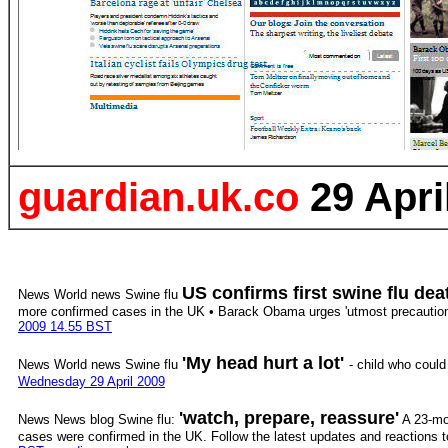
guardian.uk.co
29 Apri
US confirms first swine flu de
News World news Swine flu
more confirmed cases in the UK • Barack Obama urges 'utmost precautio
2009 14.55 BST
'My head hurt a lot'
News World news Swine flu
- child who could
Wednesday 29 April 2009
'watch, prepare, reassure'
News News blog Swine flu:
A 23-mon
cases were confirmed in the UK. Follow the latest updates and reactions t