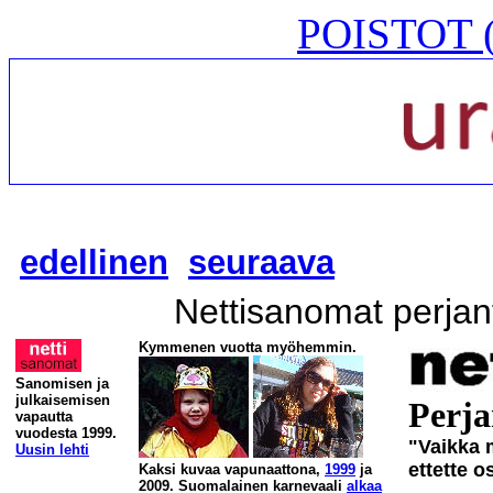
POISTOT (
edellinen
seuraava
Nettisanomat perjan
Kymmenen vuotta myöhemmin.
Sanomisen ja
julkaisemisen
Perja
vapautta
vuodesta 1999.
"Vaikka 
Uusin lehti
ettette o
Kaksi kuvaa vapunaattona,
1999
ja
2009. Suomalainen karnevaali
alkaa