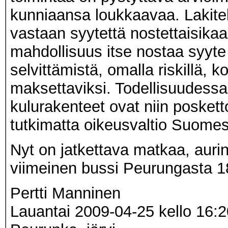
kunniaansa loukkaavaa. Lakitekn
vastaan syytettä nostettaisikaan
mahdollisuus itse nostaa syyte
selvittämistä, omalla riskillä, k
maksettaviksi. Todellisuudessa 
kulurakenteet ovat niin posketto
tutkimatta oikeusvaltio Suome
Nyt on jatkettava matkaa, auri
viimeinen bussi Peurungasta 1
Pertti Manninen
Lauantai 2009-04-25 kello 16:2