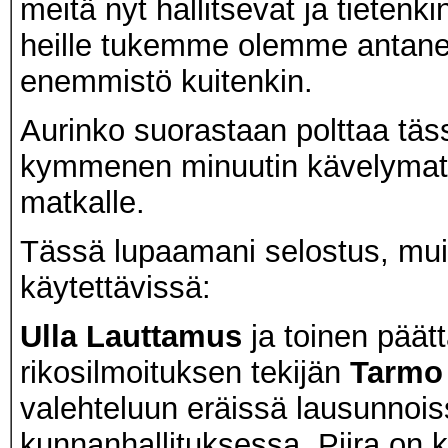
meitä nyt hallitsevat ja tieten
heille tukemme olemme antanee
enemmistö kuitenkin.
Aurinko suorastaan polttaa täss
kymmenen minuutin kävelymatk
matkalle.
Tässä lupaamani selostus, muist
käytettävissä:
Ulla Lauttamus
ja toinen päätt
rikosilmoituksen tekijän
Tarmo 
valehteluun eräissä lausunno
kunnanhallituksessa. Piira on 