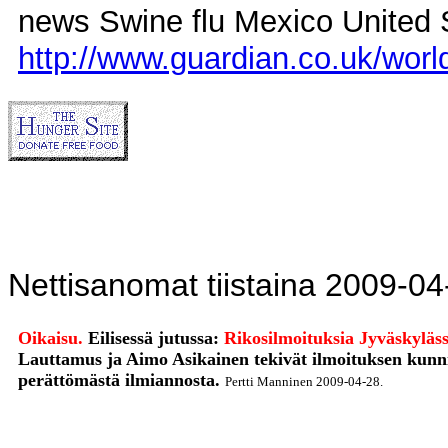
news Swine flu Mexico United
http://www.guardian.co.uk/world
Nettisanomat tiistaina 2009-04
Oikaisu.
Eilisessä jutussa:
Rikosilmoituksia Jyväskyläs
Lauttamus ja Aimo Asikainen tekivät ilmoituksen kunni
perättömästä ilmiannosta.
Pertti Manninen 2009-04-28.