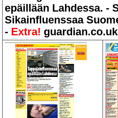
epäillään Lahdessa. - 
Sikainfluenssaa Suo
-
Extra!
guardian.co.u