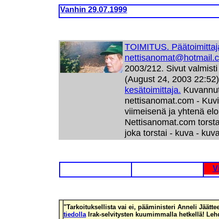
Vanhin 29.07.1999
TOIMITUS. Päätoimittaj
nettisanomat@hotmail.
2003/212. Sivut valmist
(August 24, 2003 22:52
kesätoimittaja.
Kuvannut
nettisanomat.com
- Kuvi
viimeisenä ja yhtenä e
Nettisanomat.com torsta
joka torstai - kuva - kuv
V
"Tarkoituksellista vai ei, pääministeri Anneli Jäätt
tiedolla
Irak-selvitysten kuumimmalla hetkellä! Leh