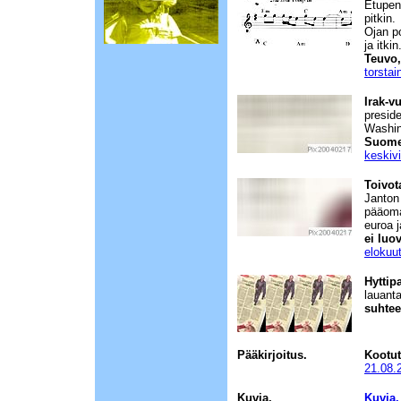
Etupenk
pitkin.
Ojan p
ja itkin
Teuvo,
torstai
Irak-v
preside
Washin
Suomen
keskiv
Toivot
Janton
pääoma
euroa 
ei luo
elokuu
Hyttip
lauant
suhtee
Pääkirjoitus.
Kootut
21.08.
Kuvia.
Kuvia.