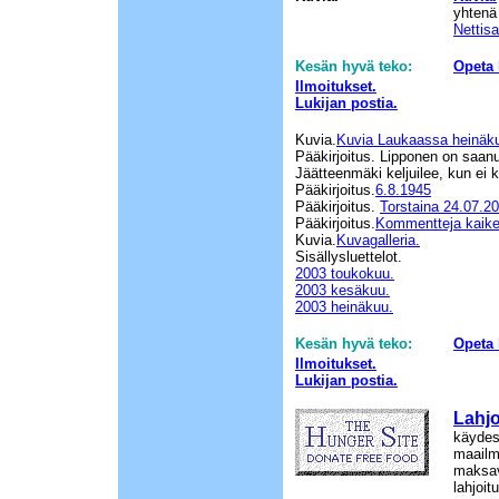
yhtenä
Nettis
Kesän hyvä teko:
Opeta 
Ilmoitukset.
Lukijan postia.
Kuvia.
Kuvia Laukaassa heinäk
Pääkirjoitus. Lipponen on saanu
Jäätteenmäki keljuilee, kun ei 
Pääkirjoitus.
6.8.1945
Pääkirjoitus.
Torstaina 24.07.2
Pääkirjoitus.
Kommentteja kaike
Kuvia.
Kuvagalleria.
Sisällysluettelot.
2003 toukokuu.
2003 kesäkuu.
2003 heinäkuu.
Kesän hyvä teko:
Opeta 
Ilmoitukset.
Lukijan postia.
Lahjo
käydess
maailma
maksav
lahjoit