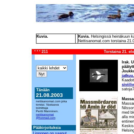
Kuvia.
Kuvia.
Helsingissä heinäkuun k
Nettisanomat.com torstaina 21.
211
Torstaina 21. e
Irak. 
päätyt
Joukko
jatkuu
Kaadot
siviili
satoja
Tänään
21.08.2003
Massa
nettisanomat.com joka
Massam
torstai. Vastaava
Nilsso
toimittaja
Pertti Manninen.
med bl
nettisanomat
alla m
@hotmail.com
entinen
Keskis
Pääkirjoituksia
Helsin
Lipponen on saanut