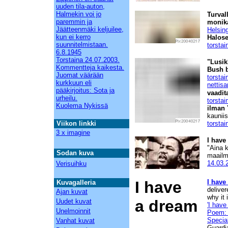
uuden tila-auton,
Halmekin voi jo
Turval
paremmin ja
monika
Jäätteenmäki keljuilee,
Helsin
kun ei kerro
Halose
suunnitelmistaan.
torstai
6.8.1945
Torstaina 24.07.2003.
"Lusik
Kommentteja kaikesta.
Bush 
Juomat väärään
torstai
kurkkuun eli
nettis
pääkirjoitus: Sota ja
vaadit
urheilu.
torstai
Kuolema Nykissä
ilman 
kaunii
Viikon linkki
torstai
3 x imagine
I have
"Aina 
Sodan kuva
maailm
14.03.
Verisuihku
I have
I have
Kuvagalleria
delive
Ajan kuvat
why it 
a dream
Uudet kuvat
'I have
Unelmoinnit
Poem: 
Special
Vanhat kuvat
Guardi