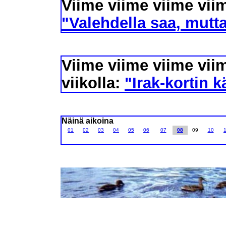
Viime viime viime viim
"Valehdella saa, mutta
Viime viime viime vii
viikolla:
"Irak-kortin k
Näinä aikoina
01
02
03
04
05
06
07
08
09
10