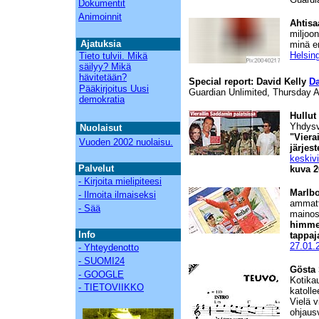
Dokumentit
Animoinnit
Ahtisaa
miljoon
Aja
t
u
ks
ia
minä en
Helsin
Tieto tulvii. Mikä
säilyy? Mikä
hävitetään?
Special report: David Kelly
Da
Pääkirjoitus Uusi
Guardian Unlimited, Thursday 
demokratia
Hullut 
Yhdysv
Nuolaisut
"Viera
Vuoden 2002 nuolaisu.
järjest
keskiv
Palvelut
kuva 2
- Kirjoita mielipiteesi
Marlbo
- Ilmoita ilmaiseksi
ammatt
- Sää
mainos
himme
Info
tappaj
27.01.
- Yhteydenotto
- SUOMI24
Gösta 
- GOOGLE
Kotikau
- TIETOVIIKKO
katolle
Vielä v
ohjaus