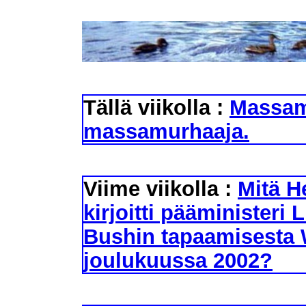
Tällä viikolla :
Massam
massamurhaaja.
Viime viikolla :
Mitä H
kirjoitti pääministeri 
Bushin tapaamisesta 
joulukuussa 2002?