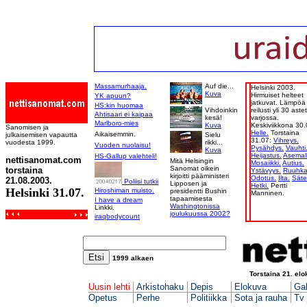
Massamurhaaja.
Auf die...
Helsinki 2003.
Kuva
Hirmuiset helteet
YK apuun?
jatkuvat. Lämpöä
HS:kin huomaa
Vihdoinkin
reilusti yli 30 aste
Ahtisaari ei kaipaa
kesä!
varjossa.
Marlboro-mies
Kuva
Keskiviikkona 30.
Sanomisen ja
Helle.
Torstaina
Aikaisemmin.
julkaisemisen vapautta
Sielu
31.07:
Vihreys.
vuodesta 1999.
rikki...
Vuoden nuolaisu!
Pysähdys.
Vauhti
Kuva
Heijastus.
Asemall
HS-Gallup valehteli!
nettisanomat.com
Mitä Helsingin
Mosaiikki.
Autius.
Sanomat oikein
torstaina
Ystävyys.
Ruuhka
kirjoitti pääministeri
Odotus.
Ilta.
Säte
21.08.2003.
Poliisi tutkii
Lipposen ja
Hetki.
Pertti
Helsinki 31.07.
Hiroshiman muisto.
presidentti Bushin
Manninen.
tapaamisesta
I have a dream
Washingtonissa
Linkki.
joulukuussa 2002?
iraqbodycount
1999 al
k
ae
n
Torstaina 21. elo
Uusin lehti
Arkistohaku
Depis
Elokuva
Gal
Opetus
Perhe
Politiikka
Sota ja rauha
Tv 