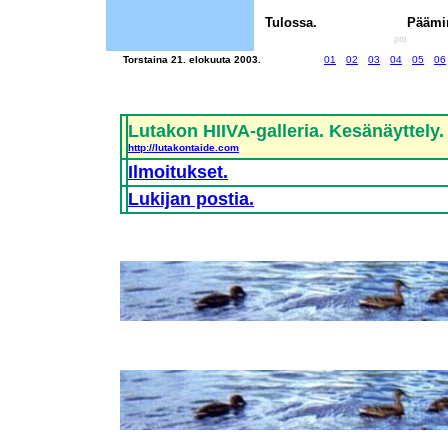
Tulossa.
Päämin
pm
Torstaina 21. elokuuta 2003.
01
02
03
04
05
06
Lutakon HIIVA-galleria. Kesänäyttely.
http://lutakontaide.com
Ilmoitukset.
Lukijan postia.