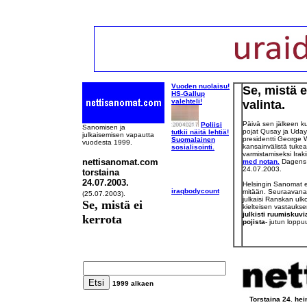
Vuoden nuolaisu!
Se, mistä e
HS-Gallup
valehteli!
valinta.
Päivä sen jälkeen 
Poliisi
Sanomisen ja
pojat Qusay ja Uday 
tutkii näitä lehtiä!
julkaisemisen vapautta
presidentti George 
Suomalainen
vuodesta 1999.
kansainvälistä tuke
sosialisointi.
varmistamiseksi Iraki
nettisanomat.com
med notan.
Dagens 
24.07.2003.
torstaina
24.07.2003.
Helsingin Sanomat ei 
iraqbodycount
mitään. Seuraavana 
(
25.07.2003).
julkaisi Ranskan ulko
Se, mistä ei
kielteisen vastaukse
julkisti ruumiskuv
kerrota
pojista
- jutun loppu
1999 al
k
ae
n
Torstaina 24. he