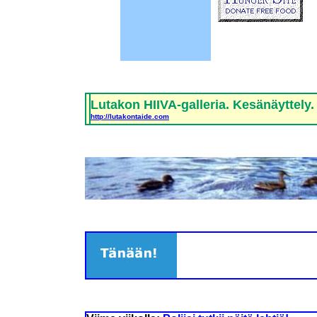
Lutakon HIIVA-galleria. Kesänäyttely.
http://lutakontaide.com