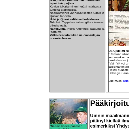
USA julkisti ruumiskuvia Saddamin
tapetuista pojista.
Kuvien julkaiseminen herätti ristiriitaisia
tunteita arabimaissa.
Naamiomiehet vannoivat kostoa Udain ja
Qusain tapoista.
Udai ja Qusai valitsivat kohtalonsa.
Tehtävä: Tappakaa tai vangitkaa talossa
piileskelevät.
Näkökulma.
Heikki Aittokoski. Sattuma ja
"sattuma".
Valkoinen talo tukee neuvonantajaa
uraanikohussa.
USA julkisti r
"Ranskan ulkomi
vetoomuksen av
ranskalaisten jo
"Vain YK voi an
jälleenrakentam
(Teksti punast
Helsingin Sano
Lue myös!
Bus
Pääkirjoit
Uinnin maailmanme
pitänyt kieltää il
esimerkiksi Yhdysv
"Naama käden päässä."