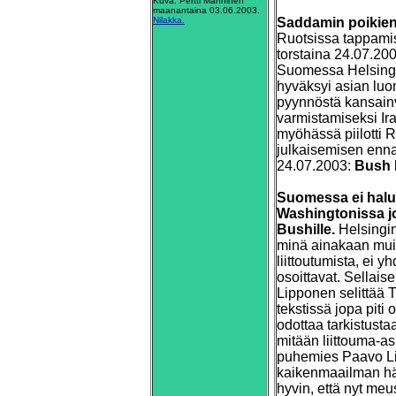
Kuva: Pertti Manninen
maanantaina 03.06.2003.
Nilakka.
Saddamin poikien
Ruotsissa tappamis
torstaina 24.07.200
Suomessa Helsingi
hyväksyi asian luo
pyynnöstä kansain
varmistamiseksi Ira
myöhässä piilotti 
julkaisemisen enna
24.07.2003:
Bush b
Suomessa ei halut
Washingtonissa j
Bushille.
Helsingin
minä ainakaan muist
liittoutumista, ei y
osoittavat. Sellais
Lipponen selittää 
tekstissä jopa piti 
odottaa tarkistusta
mitään liittouma-as
puhemies Paavo Lip
kaikenmaailman hän
hyvin, että nyt me