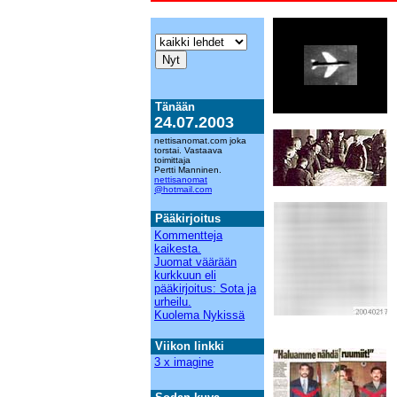
Tänään
24.07.2003
nettisanomat.com joka
torstai. Vastaava
toimittaja
Pertti Manninen.
nettisanomat
@hotmail.com
Pääkirjoitus
Kommentteja
kaikesta.
Juomat väärään
kurkkuun eli
pääkirjoitus: Sota ja
urheilu.
Kuolema Nykissä
Viikon linkki
3 x imagine