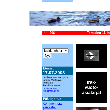
206
Torstaina 17. 
Etusivu
17.07.2003
nettisanomat.com joka
torstai. Vastaava
Irak-
toimittaja
Pertti Manninen.
vuoto-
nettisanomat
@hotmail.com
asiakirjat
Pääkirjoitus
Kommentteja
kaikesta.