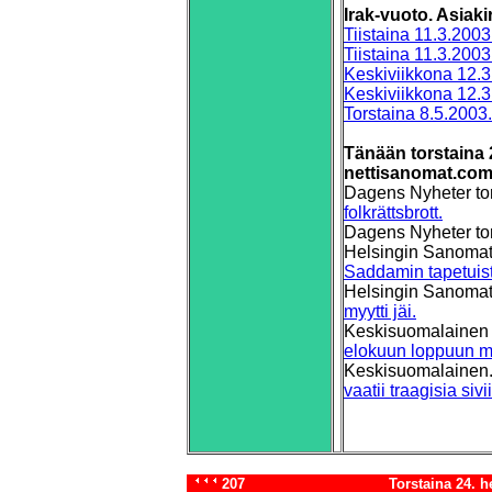
Irak-vuoto. Asiakir
Tiistaina 11.3.2003
Tiistaina 11.3.2003. 
Keskiviikkona 12.3
Keskiviikkona 12.3.
Torstaina 8.5.2003.
Tänään torstaina 2
nettisanomat.co
Dagens Nyheter to
folkrättsbrott.
Dagens Nyheter to
Helsingin Sanomat
Saddamin tapetuist
Helsingin Sanomat
myytti jäi.
Keskisuomalainen 
elokuun loppuun 
Keskisuomalainen. 
vaatii traagisia sivi
207
Torstaina 24. 