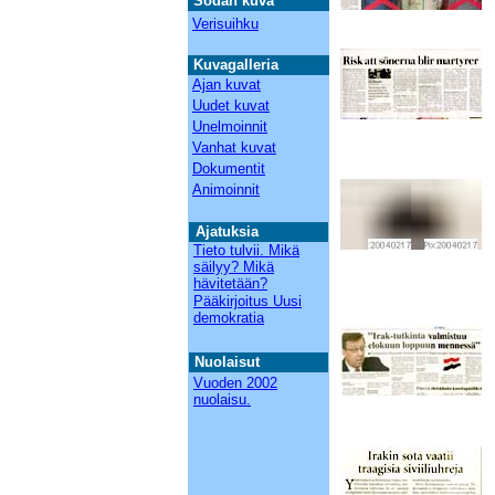
Sodan kuva
Verisuihku
Kuvagalleria
Ajan kuvat
Uudet kuvat
Unelmoinnit
Vanhat kuvat
Dokumentit
Animoinnit
Aja
t
u
ks
ia
Tieto tulvii. Mikä
säilyy? Mikä
hävitetään?
Pääkirjoitus Uusi
demokratia
Nuolaisut
Vuoden 2002
nuolaisu.