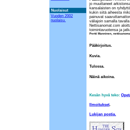
jo muuttaneet arkistons
kansalaisten on ryhdyttä
Nuolaisut
kukin siitä aiheesta mi
Vuoden 2002
painuvat saavuttamattomi
nuolaisu.
väliajoin samalla tavall
Nettisanomat.com aloitt
toimintavuotensa ja jat
Pertti Manninen, nettisanom
1
Pääkirjoitus.
Kuvia.
Tulossa.
Näinä aikoina.
Kesän hyvä teko:
Opet
Ilmoitukset
.
Lukijan postia.