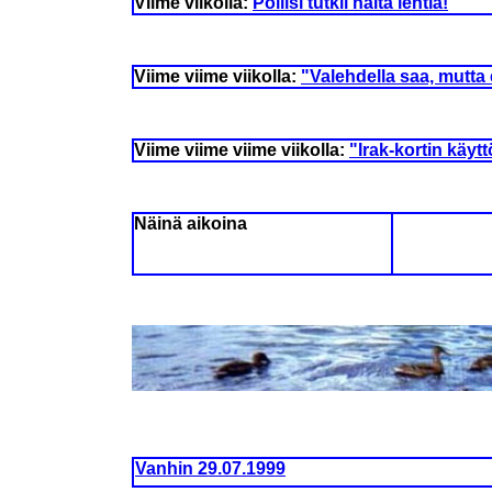
Viime viikolla:
Poliisi tutkii näitä lehtiä!
Viime viime viikolla:
"Valehdella saa, mutta e
Viime viime viime viikolla:
"Irak-kortin käyt
Näinä aikoina
Vanhin 29.07.1999