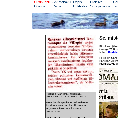
Uusin lehti
Arkistohaku
Depis
Elokuva
Gal
Opetus
Perhe
Politiikka
Sota ja rauha
Tv 
Se, mist
Päivä sen jälke
George W. Bush
Irakiin.
Bush be
Helsingin Sanom
Ranskan ulkomin
ruumiskuvia S
Helsingin Sanomat. Ulkomaat.
Perjantaina 25. heinäkuuta 2003.
Kuva: Irakilaispoika katseli tv-kuvaa
tiistaina surmatun Udai Husseinin
ruhjotuista kasvoista torstaina
Bagdadissa.