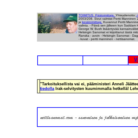
TOIMITUS. Päätoimittaja.
Yhteydenotto:
2003/208. Sivut valmisti Pertti Manninen
ja
kesätoimittaja.
Kuvannut Pertti Mannin
valinta. - Päivä sen jälkeen kun Saddam H
George W. Bush lisääntyvää kansainvälistä
Helsingin Sanomat ei kirjoittanut tästä mi
Ranska - avoin - Helsingin Sanomat - Dage
- kuvat - pertti manninen - nettisanomat.
V
"Tarkoituksellista vai ei, pääministeri Anneli Jäätt
tiedolla
Irak-selvitysten kuumimmalla hetkellä! Leh