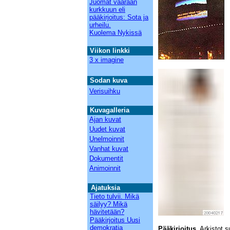
Juomat väärään
kurkkuun eli
pääkirjoitus: Sota ja
urheilu.
Kuolema Nykissä
Viikon linkki
3 x imagine
Sodan kuva
Verisuihku
Kuvagalleria
Ajan kuvat
Uudet kuvat
Unelmoinnit
Vanhat kuvat
Dokumentit
Animoinnit
Aja
t
u
ks
ia
Tieto tulvii. Mikä
säilyy? Mikä
hävitetään?
Pääkirjoitus Uusi
demokratia
Pääkirjoitus.
Arkistot s