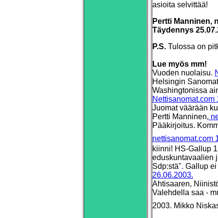
asioita selvittää!
Pertti Manninen, 
Täydennys 25.07.
P.S.
Tulossa on pit
Lue myös mm!
Vuoden nuolaisu.
Helsingin Sanomat 
Washingtonissa ain
Nettisanomat.com 
Juomat väärään kurk
Pertti Manninen,
ne
Pääkirjoitus. Komm
nettisanomat.com 
kiinni! HS-Gallup 
eduskuntavaalien 
Sdp:stä". Gallup ei 
26.06.2003.
Ahtisaaren, Niinist
Valehdella saa - m
2003. Mikko Niskas