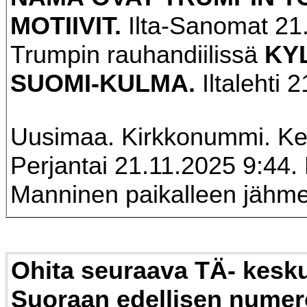
MOTIIVIT.
Ilta-Sanomat 21
Trumpin rauhandiilissä
KY
SUOMI-KULMA.
Iltalehti 
Uusimaa. Kirkkonummi. Ke
Perjantai 21.11.2025 9:44. 
Manninen paikalleen jähme
Ohita seuraava TÄ- kesku
Suoraan edellisen nume