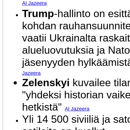
Al Jazeera
Trump
-hallinto on esit
kohdan rauhansuunnite
vaatii Ukrainalta raskai
alueluovutuksia ja Nato
jäsenyyden hylkäämis
Jazeera
Zelenskyi
kuvailee tila
"yhdeksi historian vaik
hetkistä"
Al Jazeera
Yli 14 500 siviiliä ja sa