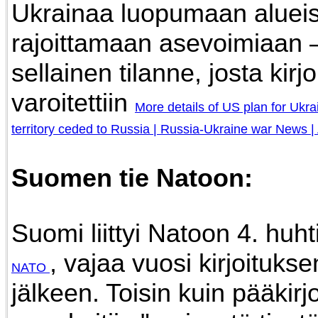
Ukrainaa luopumaan alueis
rajoittamaan asevoimiaan –
sellainen tilanne, josta kirj
varoitettiin
More details of US plan for Ukr
territory ceded to Russia | Russia-Ukraine war News 
Suomen tie Natoon:
Suomi liittyi Natoon 4. huh
, vajaa vuosi kirjoitukse
NATO
jälkeen. Toisin kuin pääkir