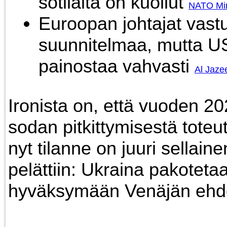
sotilaita on kuollut
NATO
Mi
Euroopan johtajat vast
suunnitelmaa, mutta U
painostaa vahvasti
Al Jaze
Ironista on, että vuoden 20
sodan pitkittymisestä toteut
nyt tilanne on juuri sellaine
pelättiin: Ukraina pakoteta
hyväksymään Venäjän ehd