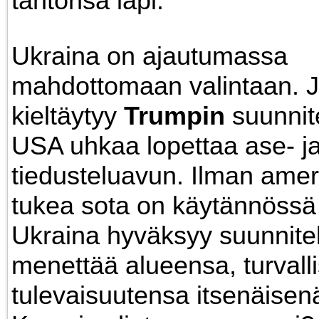
tahtonsa läpi.
Ukraina on ajautumassa
mahdottomaan valintaan. J
kieltäytyy
Trumpin
suunnit
USA uhkaa lopettaa ase- j
tiedusteluavun. Ilman amer
tukea sota on käytännössä 
Ukraina hyväksyy suunnite
menettää alueensa, turvall
tulevaisuutensa itsenäisenä