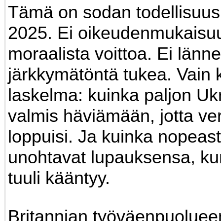
Tämä on sodan todellisuu
2025. Ei oikeudenmukaisuu
moraalista voittoa. Ei länn
järkkymätöntä tukea. Vain 
laskelma: kuinka paljon Uk
valmis häviämään, jotta ver
loppuisi. Ja kuinka nopeast
unohtavat lupauksensa, kun
tuuli kääntyy.
Britannian työväenpuoluee