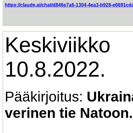
https://claude.ai/chat/d846e7a6-1304-4ea3-b928-e6691cd
Keskiviikko
10.8.2022.
Pääkirjoitus:
Ukrain
verinen tie Natoon.