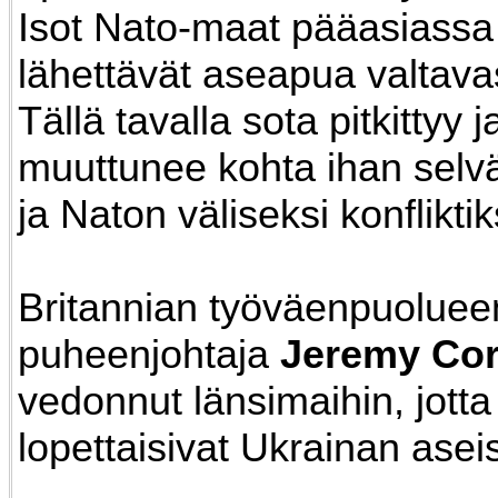
Isot Nato-maat pääasiass
lähettävät aseapua valtava
Tällä tavalla sota pitkittyy ja
muuttunee kohta ihan selv
ja Naton väliseksi konfliktik
Britannian työväenpuoluee
puheenjohtaja
Jeremy Co
vedonnut länsimaihin, jotta
lopettaisivat Ukrainan asei