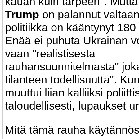
kauan kuin tarpeen". Mutta
Trump
on palannut valtaa
politiikka on kääntynyt 180 
Enää ei puhuta Ukrainan vo
vaan "realistisesta
rauhansuunnitelmasta" joka
tilanteen todellisuutta". Kun
muuttui liian kalliiksi poliitti
taloudellisesti, lupaukset u
Mitä tämä rauha käytännö