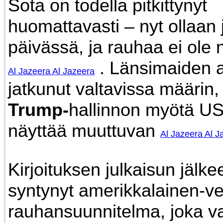
Sota on todella pitkittynyt
huomattavasti – nyt ollaan j
päivässä, ja rauhaa ei ole 
. Länsimaiden 
Al Jazeera
Al Jazeera
jatkunut valtavissa määrin,
Trump-
hallinnon myötä U
näyttää muuttuvan
Al Jazeera
Al J
Kirjoituksen julkaisun jälk
syntynyt amerikkalainen-v
rauhansuunnitelma, joka va