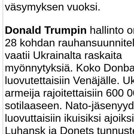
väsymyksen vuoksi.
Donald Trumpin
hallinto o
28 kohdan rauhansuunnite
vaatii Ukrainalta raskaita
myönnytyksiä. Koko Donb
luovutettaisiin Venäjälle. U
armeija rajoitettaisiin 600 
sotilaaseen. Nato-jäsenyy
luovuttaisiin ikuisiksi ajoiks
Luhansk ja Donets tunnuste