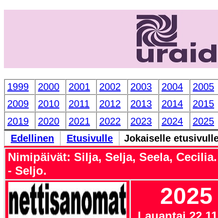
1999
2000
2001
2002
2003
2004
2005
2009
2010
2011
2012
2013
2014
2015
2019
2020
2021
2022
2023
2024
2025
Edellinen
Etusivulle
Jokaiselle etusivull
Nimipäivät: Silja, Selja, Seela, Cecilia. 
- Seljo.
202
Lauantai 22.11