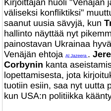
Kirjoittajan huoli "Venäjän 
väliseksi konfliktiksi" muut
saanut uusia sävyjä, kun
T
hallinto näyttää nyt pikemm
painostavan Ukrainaa hy
Venäjän ehtoja
.
Jer
Al Jazeera
Corbynin
kanta aseistami
lopettamisesta, jota kirjoit
tuotiin esiin, saa nyt uutta
kun USA:n politiikka käänty