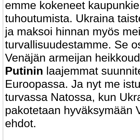
emme kokeneet kaupunki
tuhoutumista. Ukraina taiste
ja maksoi hinnan myös me
turvallisuudestamme. Se os
Venäjän armeijan heikkoude
Putinin
laajemmat suunnit
Euroopassa. Ja nyt me is
turvassa Natossa, kun Ukr
pakotetaan hyväksymään 
ehdot.