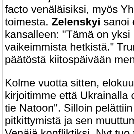
facto venäläisiksi, myös Y
toimesta.
Zelenskyi
sanoi 
kansalleen: "Tämä on yksi 
vaikeimmista hetkistä." Tru
päätöstä kiitospäivään me
Kolme vuotta sitten, eloku
kirjoitimme että Ukrainalla
tie Natoon". Silloin pelättii
pitkittymistä ja sen muuttu
Venäjä konfliktiksi. Nyt tuo 