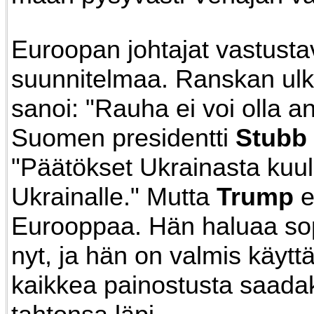
Euroopan johtajat vastusta
suunnitelmaa. Ranskan ulk
sanoi: "Rauha ei voi olla a
Suomen presidentti
Stubb
"Päätökset Ukrainasta kuu
Ukrainalle." Mutta
Trump
e
Eurooppaa. Hän haluaa s
nyt, ja hän on valmis käyt
kaikkea painostusta saad