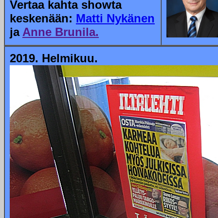
Vertaa kahta showta
keskenään:
Matti Nykänen
ja
Anne Brunila.
2019. Helmikuu.