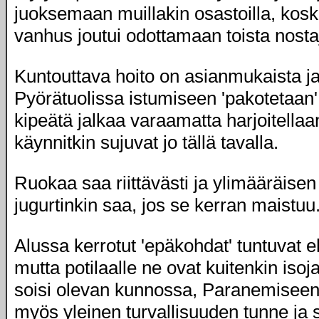
juoksemaan muillakin osastoilla, kosk
vanhus joutui odottamaan toista nosta
Kuntouttava hoito on asianmukaista j
Pyörätuolissa istumiseen 'pakotetaan' 
kipeätä jalkaa varaamatta harjoitella
käynnitkin sujuvat jo tällä tavalla.
Ruokaa saa riittävästi ja ylimääräisen 
jugurtinkin saa, jos se kerran maistuu
Alussa kerrotut 'epäkohdat' tuntuvat e
mutta potilaalle ne ovat kuitenkin isoja
soisi olevan kunnossa, Paranemiseen
myös yleinen turvallisuuden tunne ja s