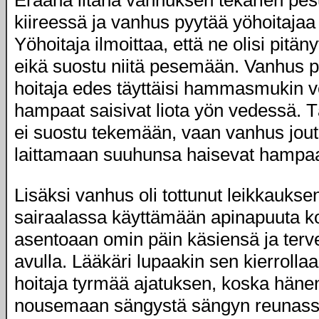
Eräänä iltana vanhuksen tekarien pe
kiireessä ja vanhus pyytää yöhoitaja
Yöhoitaja ilmoittaa, että ne olisi pitänyt
eikä suostu niitä pesemään. Vanhus p
hoitaja edes täyttäisi hammasmukin ve
hampaat saisivat liota yön vedessä. T
ei suostu tekemään, vaan vanhus jou
laittamaan suuhunsa haisevat hampa
Lisäksi vanhus oli tottunut leikkaukse
sairaalassa käyttämään apinapuuta 
asentoaan omin päin käsiensä ja terv
avulla. Lääkäri lupaakin sen kierrolla
hoitaja tyrmää ajatuksen, koska hänen
nousemaan sängystä sängyn reunass