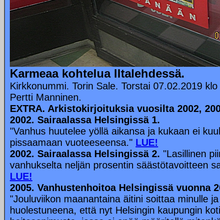
Karmeaa kohtelua Iltalehdessä.
Kirkkonummi. Torin Sale. Torstai 07.02.2019 klo
Pertti Manninen.
EXTRA. Arkistokirjoituksia vuosilta 2002, 200
2002. Sairaalassa Helsingissä 1.
"Vanhus huutelee yöllä aikansa ja kukaan ei kuul
pissaamaan vuoteeseensa."
LUE!
2002. Sairaalassa Helsingissä 2.
"Lasillinen pi
vanhukselta neljän prosentin säästötavoitteen s
LUE!
2005. Vanhustenhoitoa Helsingissä vuonna 2
"Jouluviikon maanantaina äitini soittaa minulle ja
huolestuneena, että nyt Helsingin kaupungin kotih