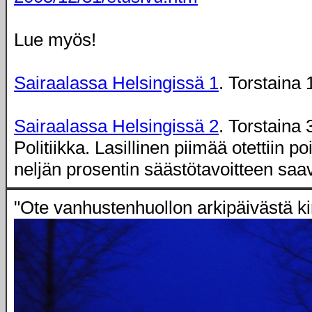
Lue myös!
Sairaalassa Helsingissä 1
. Torstaina
Sairaalassa Helsingissä 2
. Torstaina
Politiikka. Lasillinen piimää otettiin p
neljän prosentin säästötavoitteen saa
"Ote vanhustenhuollon arkipäivästä ki