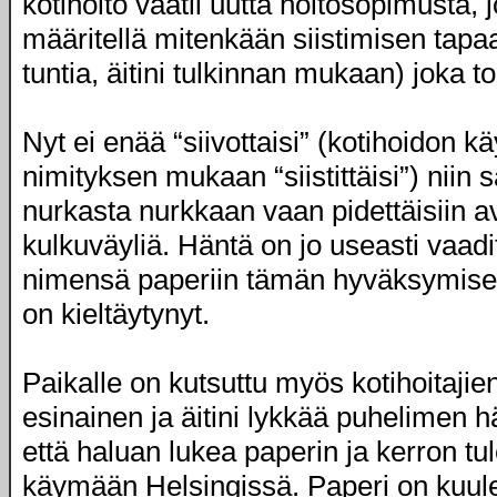
kotihoito vaatii uutta hoitosopimusta, 
määritellä mitenkään siistimisen tapaa,
tuntia, äitini tulkinnan mukaan) joka to
Nyt ei enää “siivottaisi” (kotihoidon 
nimityksen mukaan “siistittäisi”) niin 
nurkasta nurkkaan vaan pidettäisiin a
kulkuväyliä. Häntä on jo useasti vaadi
nimensä paperiin tämän hyväksymise
on kieltäytynyt.
Paikalle on kutsuttu myös kotihoitajie
esinainen ja äitini lykkää puhelimen h
että haluan lukea paperin ja kerron tu
käymään Helsingissä. Paperi on kuule