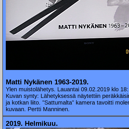
Matti Nykänen 1963-2019.
Ylen muistolähetys. Lauantai 09.02.2019 klo 18:
Kuvan synty: Lähetyksessä näytettiin peräkkäisin
ja kotkan liito. "Sattumalta" kamera tavoitti m
kuvaan. Pertti Manninen.
2019. Helmikuu.