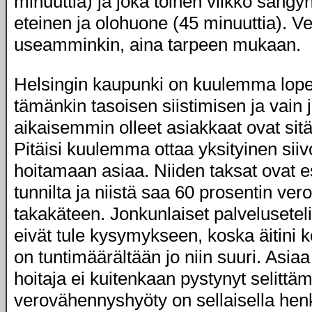
minuuttia) ja joka toinen viikko sängyn
eteinen ja olohuone (45 minuuttia). Ves
useamminkin, aina tarpeen mukaan.
Helsingin kaupunki on kuulemma lopet
tämänkin tasoisen siistimisen ja vain j
aikaisemmin olleet asiakkaat ovat sit
Pitäisi kuulemma ottaa yksityinen sii
hoitamaan asiaa. Niiden taksat ovat 
tunnilta ja niistä saa 60 prosentin v
takakäteen. Jonkunlaiset palvelusetelit,
eivät tule kysymykseen, koska äitini k
on tuntimäärältään jo niin suuri. Asiaa
hoitaja ei kuitenkaan pystynyt selittä
verovähennyshyöty on sellaisella henki