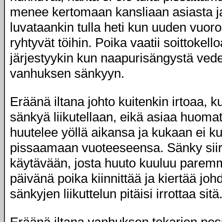
menee kertomaan kansliaan asiasta ja
luvataankin tulla heti kun uuden vuoro
ryhtyvät töihin. Poika vaatii soittokello
järjestyykin kun naapurisängystä vede
vanhuksen sänkyyn.
Eräänä iltana johto kuitenkin irtoaa, 
sänkyä liikutellaan, eikä asiaa huoma
huutelee yöllä aikansa ja kukaan ei ku
pissaamaan vuoteeseensa. Sänky siir
käytävään, josta huuto kuuluu parem
päivänä poika kiinnittää ja kiertää johd
sänkyjen liikuttelun pitäisi irrottaa sitä