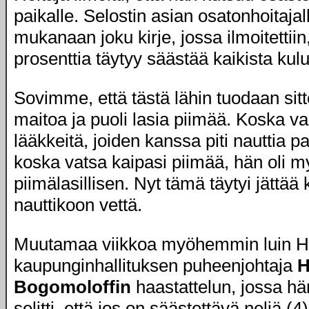
paikalle. Selostin asian osatonhoitajal
mukanaan joku kirje, jossa ilmoitettiin,
prosenttia täytyy säästää kaikista kulu
Sovimme, että tästä lähin tuodaan sitt
maitoa ja puoli lasia piimää. Koska va
lääkkeitä, joiden kanssa piti nauttia pa
koska vatsa kaipasi piimää, hän oli m
piimälasillisen. Nyt tämä täytyi jättää
nauttikoon vettä.
Muutamaa viikkoa myöhemmin luin He
kaupunginhallituksen puheenjohtaja
H
Bogomoloffin
haastattelun, jossa h
selitti, että jos on säästettävä neljä (4)