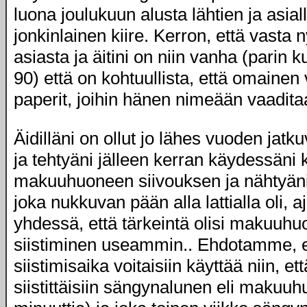
luona joulukuun alusta lähtien ja asiall
jonkinlainen kiire. Kerron, että vasta 
asiasta ja äitini on niin vanha (parin
90) että on kohtuullista, että omainen 
paperit, joihin hänen nimeään vaadita
Äidilläni on ollut jo lähes vuoden jatk
ja tehtyäni jälleen kerran käydessäni 
makuuhuoneen siivouksen ja nähtyäni
joka nukkuvan pään alla lattialla oli, 
yhdessä, että tärkeintä olisi makuuh
siistiminen useammin.. Ehdotamme, e
siistimisaika voitaisiin käyttää niin, et
siistittäisiin sängynalunen eli makuu