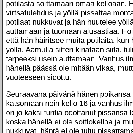
potilasta soittamaan omaa kelloaan. 
virtsatulehdus ja yöllä pissattaa mont
potilaat nukkuvat ja hän huutelee yöllä 
auttamaan ja tuomaan alusastiaa. Hoita
että hän häiritsee muita potilaita, kun
yöllä. Aamulla sitten kinataan siitä, tul
tarpeeksi usein auttamaan. Vanhus ilmo
hänellä päässä ole mitään vikaa, mut
vuoteeseen sidottu.
Seuraavana päivänä hänen poikansa 
katsomaan noin kello 16 ja vanhus ilm
on jo kaksi tuntia odottanut pissansa
koska hänellä ei ole soittokelloa ja mu
nukkuvat, häntä ei ole tultu pissattam