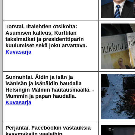
Torstai. Iltalehtien otsikoita:
Asumisen kalleus, Kurttilan
taksimatkat ja presidenttiparin
kuulumiset sekä joku arvattava.
Kuvasarja
Sunnuntai. Äidin ja isän ja
isänisän ja isänäidin haudalla
Helsingin Malmin hautausmaalla. -
Mummin ja papan haudalla.
Kuvasarja
Perjantai. Facebookin vastauksia
kysymyksiin vaaleihin