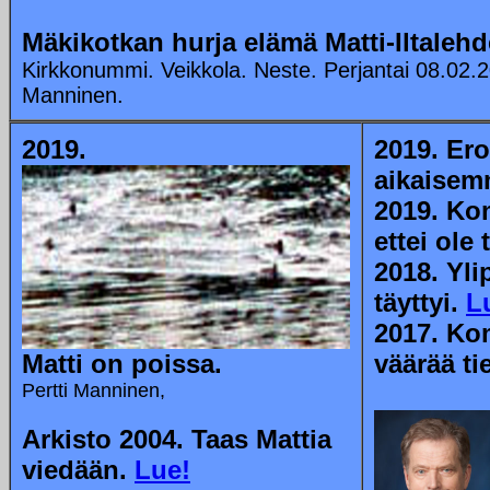
Mäkikotkan hurja elämä Matti-Iltalehd
Kirkkonummi. Veikkola. Neste. Perjantai 08.02.20
Manninen.
2019.
2019. Ero
aikaisem
2019. Kom
ettei ole 
2018. Yli
täyttyi.
L
2017. Ko
Matti on poissa.
väärää ti
Pertti Manninen,
Arkisto 2004. Taas Mattia
viedään.
Lue!