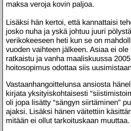
maksa veroja kovin paljoa.
Lisäksi hän kertoi, että kannattaisi teh
josko nuha ja yskä johtuu juuri pölystä.
verikokeeseen heti kun se on mahdolli
vuoden vaihteen jälkeen. Asiaa ei ole n
ratkaistu ja vanha maaliskuussa 2005
hoitosopimus odottaa siis uusimistaan
Vastaanhangoittelunsa ansiosta hänell
kirjata yksityiskohtaisesti “siistimistoi
oli jopa lisätty “sängyn siirtäminen” 
ajaksi. Lisäksi hänen väitettiin käsitt
mitään ei ollut tarkoituskaan muuttaa.