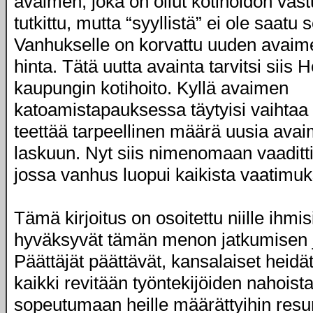
avaimen, joka on ollut kotihoidon vast
tutkittu, mutta “syyllistä” ei ole saatu s
Vanhukselle on korvattu uuden avaim
hinta. Tätä uutta avainta tarvitsi siis 
kaupungin kotihoito. Kyllä avaimen
katoamistapauksessa täytyisi vaihtaa 
teettää tarpeellinen määrä uusia ava
laskuun. Nyt siis nimenomaan vaaditti
jossa vanhus luopui kaikista vaatimuk
Tämä kirjoitus on osoitettu niille ihmisi
hyväksyvät tämän menon jatkumisen 
Päättäjät päättävät, kansalaiset heidät
kaikki revitään työntekijöiden nahoista
sopeutumaan heille määrättyihin resu