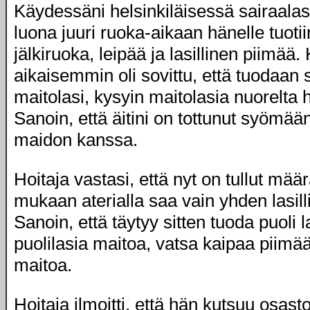
Käydessäni helsinkiläisessä sairaal
luona juuri ruoka-aikaan hänelle tuotiin
jälkiruoka, leipää ja lasillinen piimää.
aikaisemmin oli sovittu, että tuodaan 
maitolasi, kysyin maitolasia nuorelta h
Sanoin, että äitini on tottunut syömää
maidon kanssa.
Hoitaja vastasi, että nyt on tullut mää
mukaan aterialla saa vain yhden lasil
Sanoin, että täytyy sitten tuoda puoli 
puolilasia maitoa, vatsa kaipaa piimää
maitoa.
Hoitaja ilmoitti, että hän kutsuu osast