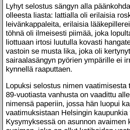
Lyhyt selostus sängyn alla päänkohda
olleesta liasta: lattialla oli erilaisia ros
leivänkappaleita, erilaisia lääkepillere
töhnä oli ilmeisesti piimää, joka lopul
liottuaan irtosi luutulla kovasti hangat
vastoin se musta lika, joka oli kertynyt 
sairaalasängyn pyörien ympärille ei ir
kynnellä raaputtaen.
Lopuksi selostus nimen vaatimisesta t
89-vuotiasta vanhusta on vaadittu alle
nimensä paperiin, jossa hän luopui ka
vaatimuksistaan Helsingin kaupunkia 
Kysymyksessä on asunnon avaimen 