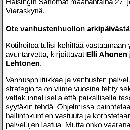
Helsingin Sanomat maanantaina 27. j
Vieraskynä.
Ote vanhustenhuollon arkipäivästä
Kotihoitoa tulisi kehittää vastaamaan y
avuntarvetta, kirjoittavat
Elli Ahonen
Lehtonen
.
Vanhuspolitiikkaa ja vanhusten palvel
strategioita on viime vuosina tehty se
valtakunnallisella että paikallisella tas
syytäkin tehdä. Ohjelmissa painoteta
hallintokuntien vastuuta ja korostetaa
palvelujen laatua. Mutta onko vaarana,