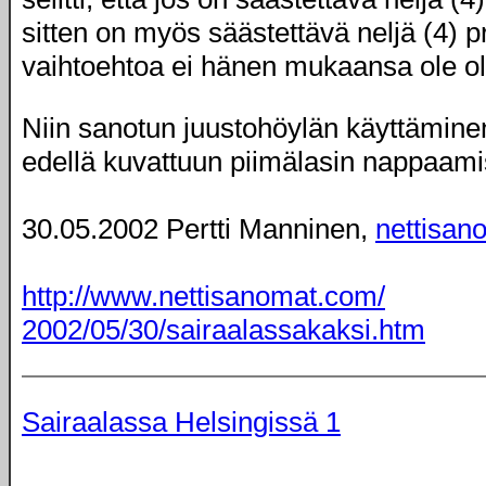
sitten on myös säästettävä neljä (4) p
vaihtoehtoa ei hänen mukaansa ole o
Niin sanotun juustohöylän käyttäminen
edellä kuvattuun piimälasin nappaami
30.05.2002 Pertti Manninen,
nettisan
http://www.nettisanomat.com/
2002/05/30/sairaalassakaksi.htm
Sairaalassa Helsingissä 1