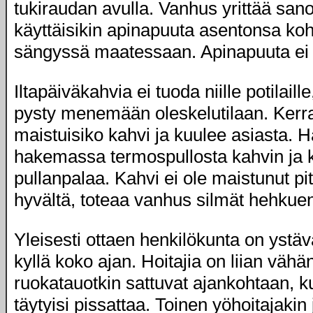
tukiraudan avulla. Vanhus yrittää sano
käyttäisikin apinapuuta asentonsa k
sängyssä maatessaan. Apinapuuta ei 
Iltapäiväkahvia ei tuoda niille potilaille
pysty menemään oleskelutilaan. Kerr
maistuisiko kahvi ja kuulee asiasta. 
hakemassa termospullosta kahvin ja 
pullanpalaa. Kahvi ei ole maistunut pit
hyvältä, toteaa vanhus silmät hehkue
Yleisesti ottaen henkilökunta on ystävä
kyllä koko ajan. Hoitajia on liian vähä
ruokatauotkin sattuvat ajankohtaan, k
täytyisi pissattaa. Toinen yöhoitajakin 