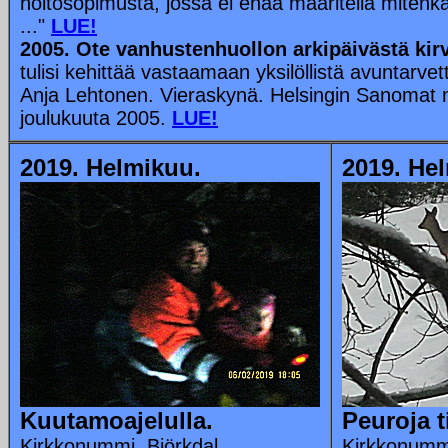
hoitosopimusta, jossa ei enää määritellä mitenkä
..."
LUE!
2005. Ote vanhustenhuollon arkipäivästä kir
tulisi kehittää vastaamaan yksilöllistä avuntarvett
Anja Lehtonen. Vieraskynä. Helsingin Sanomat
joulukuuta 2005.
LUE!
2019. Helmikuu.
2019. He
Kuutamoajelulla.
Peuroja ti
Kirkkonummi. Björkdal.
Kirkkonummi.