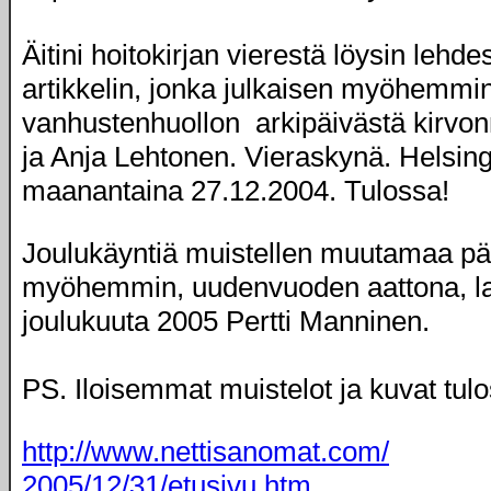
Äitini hoitokirjan vierestä löysin lehde
artikkelin, jonka julkaisen myöhemmi
vanhustenhuollon arkipäivästä kirvonn
ja Anja Lehtonen. Vieraskynä. Helsi
maanantaina 27.12.2004. Tulossa!
Joulukäyntiä muistellen muutamaa pä
myöhemmin, uudenvuoden aattona, la
joulukuuta 2005 Pertti Manninen.
PS. Iloisemmat muistelot ja kuvat tulo
http://www.nettisanomat.com/
2005/12/31/etusivu.htm