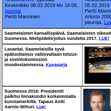
Keskiviikko 06.02.2019 klo 18:05.
05.02.2019 
Isonna!
Pertti Mann
Pertti Manninen.
Arkisto 200
peuroja.
Lu
Saamelaisten kansallispäivä. Saamelaisten oikeud
Suomessa. Mielipidekirjoitus vuodelta 2017.
LUE!
Lauantai. Saamelaisilla syvä
epäluottamus valtiovaltaan totuus-
ja sovintokomission
muodostamisessa.
Kuvasarja
Suomessa 2018: Presidentti
palkitsi linnakundin korkeimmalla
kunniamerkillä.
Tapaus Antti
Aarnio-Wihuri.
Lue!