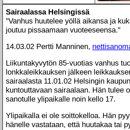
Sairaalassa Helsingissä
"Vanhus huutelee yöllä aikansa ja kuk
joutuu pissaamaan vuoteeseensa."
14.03.02 Pertti Manninen,
nettisanom
Liikuntakyvytön 85-vuotias vanhus tu
lonkkaleikkauksen jälkeen leikkaukse
sairaalasta 11.01.02 Helsingin kaupu
kuntouttavaan sairaalaan. Hän tulee os
sanotulle ylipaikalle noin kello 17.
Ylipaikalla ei ole soittokelloa. Hän py
hänelle vastataan, että huutakaa tai p