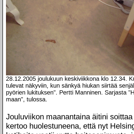
28.12.2005 joulukuun keskiviikkona klo 12.34. Ku
tulevat näkyviin, kun sänkyä hiukan siirtää senj
pyörien lukituksen". Pertti Manninen. Sarjasta 
maan", tulossa.
Jouluviikon maanantaina äitini soittaa
kertoo huolestuneena, että nyt Helsin