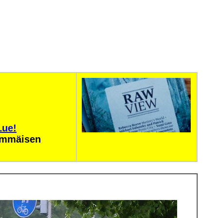
Lue!
simmäisen