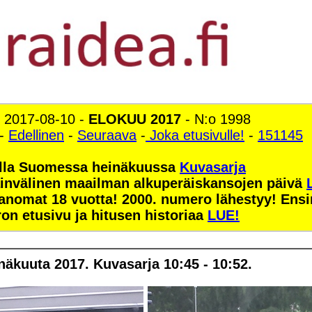
2017-08-10 -
ELOKUU 2017
- N:o 1998
-
Edellinen
-
Seuraava
-
Joka etusivulle!
-
151145
lla Suomessa heinäkuussa
Kuvasarja
invälinen maailman alkuperäiskansojen päivä
sanomat 18 vuotta! 2000. numero lähestyy! En
on etusivu ja hitusen historiaa
LUE!
äkuuta 2017. Kuvasarja 10:45 - 10:52.