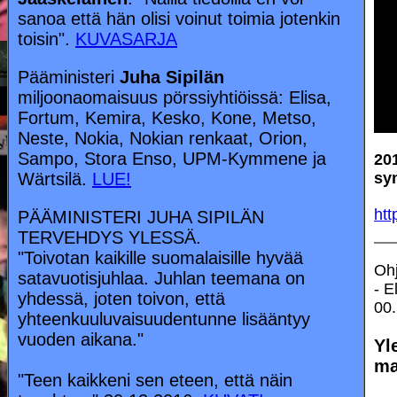
sanoa että hän olisi voinut toimia jotenkin
toisin".
KUVASARJA
Pääministeri
Juha Sipilän
miljoonaomaisuus pörssiyhtiöissä: Elisa,
Fortum, Kemira, Kesko, Kone, Metso,
Neste, Nokia, Nokian renkaat, Orion,
Sampo, Stora Enso, UPM-Kymmene ja
201
Wärtsilä.
LUE!
sy
htt
PÄÄMINISTERI JUHA SIPILÄN
TERVEHDYS YLESSÄ.
"Toivotan kaikille suomalaisille hyvää
Ohj
satavuotisjuhlaa. Juhlan teemana on
- E
yhdessä, joten toivon, että
00
yhteenkuuluvaisuudentunne lisääntyy
vuoden aikana."
Yl
ma
"Teen kaikkeni sen eteen, että näin