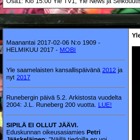
Osa1: Klo 15:00 Yle TV1, Yle News ja Selkouut
Yl
Maanantai 2017-02-06 N:o 1909 -
HELMIKUU 2017 -
MOBI
Yle saamelaisten kansallispäivänä
2012
ja
nyt
2017
Runebergin päivä 5.2. Arkistosta vuodelta
2004: J.L. Runeberg 200 vuotta.
LUE!
SIPILÄ EI OLLUT JÄÄVI.
Eduskunnan oikeusasiamies
Petri
Jääskeläinen
: "Näillä tiedoilla en voi