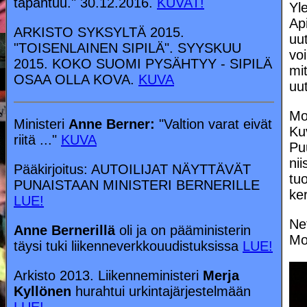
tapahtuu." 30.12.2016.
KUVAT!
Yle
Ap
ARKISTO SYKSYLTÄ 2015.
uu
"TOISENLAINEN SIPILÄ". SYYSKUU
vo
2015. KOKO SUOMI PYSÄHTYY - SIPILÄ
mi
OSAA OLLA KOVA.
KUVA
uu
Mo
Ministeri
Anne Berner:
"Valtion varat eivät
Ku
riitä ..."
KUVA
Puu
ni
Pääkirjoitus: AUTOILIJAT NÄYTTÄVÄT
tuo
PUNAISTAAN MINISTERI BERNERILLE
ker
LUE!
Ne
Anne Bernerillä
oli ja on pääministerin
Mo
täysi tuki liikenneverkkouudistuksissa
LUE!
Arkisto 2013. Liikenneministeri
Merja
Kyllönen
hurahtui urkintajärjestelmään