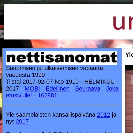
Yl
Sanomisen ja julkaisemisen vapautta
vuodesta 1999
Tiistai 2017-02-07 N:o 1910 - HELMIKUU
2017 -
MOBI
-
Edellinen
-
Seuraava
-
Joka
etusivulle!
-
162881
Yle saamelaisten kansallispäivänä
2012
ja
nyt
2017