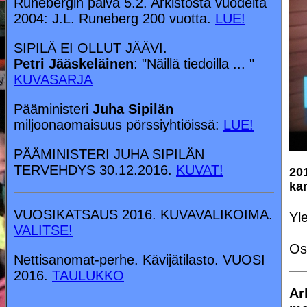
Runebergin päivä 5.2. Arkistosta vuodelta
2004: J.L. Runeberg 200 vuotta.
LUE!
SIPILÄ EI OLLUT JÄÄVI.
Petri Jääskeläinen
: "Näillä tiedoilla ... "
KUVASARJA
Pääministeri
Juha Sipilän
miljoonaomaisuus pörssiyhtiöissä:
LUE!
PÄÄMINISTERI JUHA SIPILÄN
TERVEHDYS 30.12.2016.
KUVAT!
201
ka
VUOSIKATSAUS 2016. KUVAVALIKOIMA.
Yl
VALITSE!
Os
Nettisanomat-perhe. Kävijätilasto. VUOSI
2016.
TAULUKKO
Ar