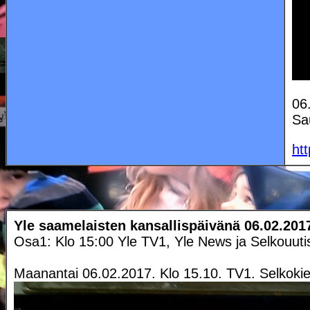
06
Sa
ht
Yle saamelaisten kansallispäivänä 06.02.201
Osa1: Klo 15:00 Yle TV1, Yle News ja Selkouut
Maanantai 06.02.2017. Klo 15.10. TV1. Selkokieli