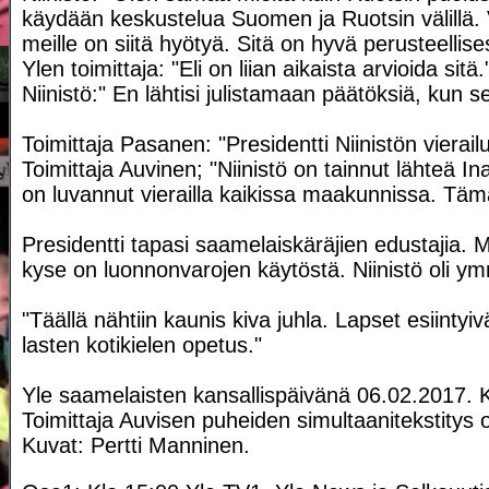
käydään keskustelua Suomen ja Ruotsin välillä.
meille on siitä hyötyä. Sitä on hyvä perusteellises
Ylen toimittaja: "Eli on liian aikaista arvioida sitä.
Niinistö:" En lähtisi julistamaan päätöksiä, kun sel
Toimittaja Pasanen: "Presidentti Niinistön vierail
Toimittaja Auvinen; "Niinistö on tainnut lähteä Ina
on luvannut vierailla kaikissa maakunnissa. Täm
Presidentti tapasi saamelaiskäräjien edustajia. M
kyse on luonnonvarojen käytöstä. Niinistö oli y
"Täällä nähtiin kaunis kiva juhla. Lapset esiint
lasten kotikielen opetus."
Yle saamelaisten kansallispäivänä 06.02.2017. K
Toimittaja Auvisen puheiden simultaanitekstitys
Kuvat: Pertti Manninen.