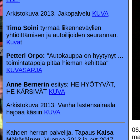
LUE!
Arkistokuva 2013. Jakopalvelu
KUVA
Timo Soini
tyrmää liikenneväylien
yhtiöittämisen ja autoilijoiden seurannan.
Kuva
t
Petteri Orpo:
"Autokauppa on hyytynyt ...
toimintatapoja pitää hieman kehittää"
KUVASARJA
Anne Bernerin
esitys: HE HYÖTYVÄT,
HE KÄRSIVÄT
KUVA
Arkistokuva 2013. Vanha lastensairaala
hajoaa käsiin
KUVA
06
Kahden herran palvelija. Tapaus
Kaisa
ma
Mäkäräinen.
Vuonna 2013 ja nyt 2017