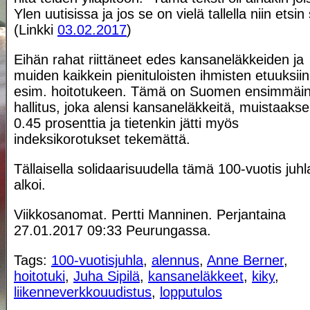
Ylen uutisissa ja jos se on vielä tallella niin etsin
(Linkki
03.02.2017
)
Eihän rahat riittäneet edes kansaneläkkeiden ja
muiden kaikkein pienituloisten ihmisten etuuksiin
esim. hoitotukeen. Tämä on Suomen ensimmäi
hallitus, joka alensi kansaneläkkeitä, muistaakse
0.45 prosenttia ja tietenkin jätti myös
indeksikorotukset tekemättä.
Tällaisella solidaarisuudella tämä 100-vuotis juhl
alkoi.
Viikkosanomat. Pertti Manninen. Perjantaina
27.01.2017 09:33 Peurungassa.
Tags:
100-vuotisjuhla
,
alennus
,
Anne Berner
,
hoitotuki
,
Juha Sipilä
,
kansaneläkkeet
,
kiky
,
liikenneverkkouudistus
,
lopputulos