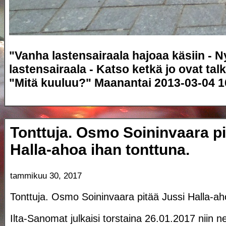
"Vanha lastensairaala hajoaa käsiin - N
lastensairaala - Katso ketkä jo ovat ta
"Mitä kuuluu?" Maanantai 2013-03-04 16
Tonttuja. Osmo Soininvaara pi
Halla-ahoa ihan tonttuna.
tammikuu 30, 2017
Tonttuja. Osmo Soininvaara pitää Jussi Halla-ah
Ilta-Sanomat julkaisi torstaina 26.01.2017 niin n