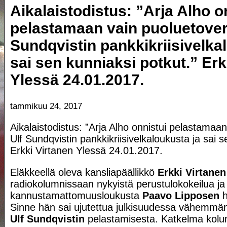
Aikalaistodistus: ”Arja Alho o
pelastamaan vain puoluetover
Sundqvistin pankkikriisivelka
sai sen kunniaksi potkut.” Erk
Ylessä 24.01.2017.
tammikuu 24, 2017
Aikalaistodistus: ”Arja Alho onnistui pelastamaa
Ulf Sundqvistin pankkikriisivelkaloukusta ja sai s
Erkki Virtanen Ylessä 24.01.2017.
Eläkkeellä oleva kansliapäällikkö
Erkki Virtanen
radiokolumnissaan nykyistä perustulokokeilua ja
kannustamattomuusloukusta
Paavo Lipposen
h
Sinne hän sai ujutettua julkisuudessa vähemmän
Ulf Sundqvistin
pelastamisesta. Katkelma kolu