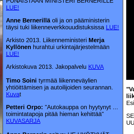
PUNAISTAAN MINISTERI BERNERILLE
LUE!
Anne Bernerillä
oli ja on pääministerin
täysi tuki liikenneverkkouudistuksissa
LUE!
Arkisto 2013. Liikenneministeri
Merja
Kyllönen
hurahtui urkintajärjestelmään
LUE!
Arkistokuva 2013. Jakopalvelu
KUVA
Timo Soini
tyrmää liikenneväylien
yhtiöittämisen ja autoilijoiden seurannan.
"V
Kuva
t
li
Esi
Petteri Orpo:
"Autokauppa on hyytynyt ...
toimintatapoja pitää hieman kehittää"
SE
KUVASARJA
UU