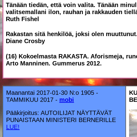
Tänään tiedän, että voin valita. Tänään minul
valitsemallani ilon, rauhan ja rakkauden tiell
Ruth Fishel
Rakastan sitä henkilöä, joksi olen muuttunut
Diane Crosby
(16) Kokoelmasta RAKASTA. Aforismeja, runoj
Arto Manninen. Gummerus 2012.
Maanantai 2017-01-30 N:o 1905 -
KU
TAMMIKUU 2017 -
mobi
BE
Pääkirjoitus: AUTOILIJAT NÄYTTÄVÄT
PUNAISTAAN MINISTERI BERNERILLE
LUE!