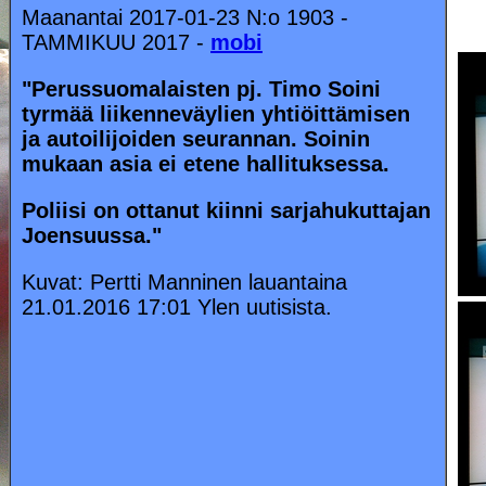
Maanantai 2017-01-23 N:o 1903 -
TAMMIKUU 2017 -
mobi
"Perussuomalaisten pj. Timo Soini
tyrmää liikenneväylien yhtiöittämisen
ja autoilijoiden seurannan. Soinin
mukaan asia ei etene hallituksessa.
Poliisi on ottanut kiinni sarjahukuttajan
Joensuussa."
Kuvat: Pertti Manninen lauantaina
21.01.2016 17:01 Ylen uutisista.