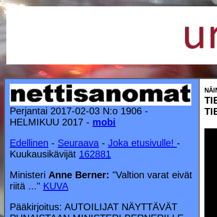
NÄI
TI
Perjantai 2017-02-03 N:o 1906 -
TI
HELMIKUU 2017 -
mobi
Edellinen
-
Seuraava
-
Joka etusivulle!
-
Kuukausikävijät
162881
Ministeri
Anne Berner:
"Valtion varat eivät
riitä ..."
KUVA
Pääkirjoitus: AUTOILIJAT NÄYTTÄVÄT