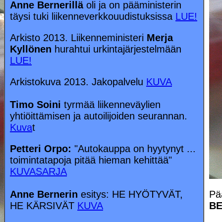
Anne Bernerillä
oli ja on pääministerin
täysi tuki liikenneverkkouudistuksissa
LUE!
Arkisto 2013. Liikenneministeri
Merja
Kyllönen
hurahtui urkintajärjestelmään
LUE!
Arkistokuva 2013. Jakopalvelu
KUVA
Timo Soini
tyrmää liikenneväylien
yhtiöittämisen ja autoilijoiden seurannan.
Kuva
t
Petteri Orpo:
"Autokauppa on hyytynyt ...
toimintatapoja pitää hieman kehittää"
KUVASARJA
Anne Bernerin
esitys: HE HYÖTYVÄT,
Pä
HE KÄRSIVÄT
KUVA
BE