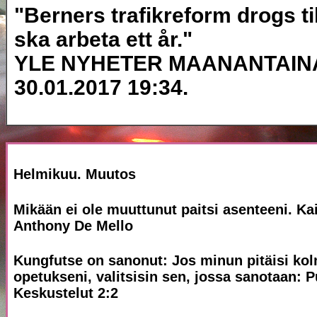
"Berners trafikreform drogs t
ska arbeta ett år."
YLE NYHETER MAANANTAINA 30
30.01.2017 19:34.
Helmikuu. Muutos
Mikään ei ole muuttunut paitsi asenteeni. Ka
Anthony De Mello
Kungfutse on sanonut: Jos minun pitäisi kolm
opetukseni, valitsisin sen, jossa sanotaan: P
Keskustelut 2:2