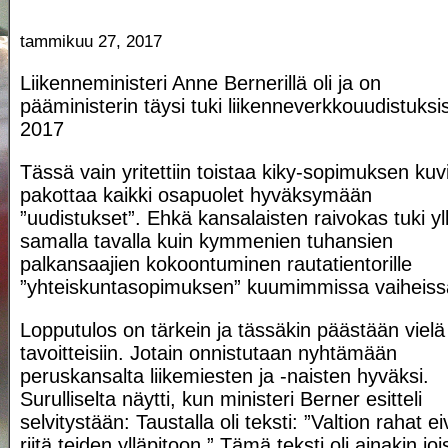
tammikuu 27, 2017
Liikenneministeri Anne Bernerillä oli ja on
pääministerin täysi tuki liikenneverkkouudistuksi
2017
Tässä vain yritettiin toistaa kiky-sopimuksen kuv
pakottaa kaikki osapuolet hyväksymään
”uudistukset”. Ehkä kansalaisten raivokas tuki yll
samalla tavalla kuin kymmenien tuhansien
palkansaajien kokoontuminen rautatientorille
”yhteiskuntasopimuksen” kuumimmissa vaiheiss
Lopputulos on tärkein ja tässäkin päästään vielä
tavoitteisiin. Jotain onnistutaan nyhtämään
peruskansalta liikemiesten ja -naisten hyväksi.
Surulliselta näytti, kun ministeri Berner esitteli
selvitystään: Taustalla oli teksti: ”Valtion rahat ei
riitä teiden ylläpitoon.” Tämä teksti oli ainakin joi