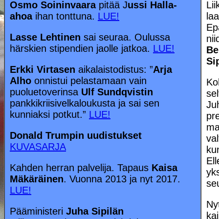
Osmo Soininvaara
pitää J
ussi Halla-
Li
ahoa
ihan tonttuna.
LUE!
la
Epä
Lasse Lehtinen
sai seuraa. Oulussa
ni
härskien stipendien jaolle jatkoa.
LUE!
Be
Si
Erkki Virtasen
aikalaistodistus: ”
Arja
Alho
onnistui pelastamaan vain
Ko
puoluetoverinsa
Ulf Sundqvistin
se
pankkikriisivelkaloukusta ja sai sen
Juh
kunniaksi potkut.”
LUE!
pr
ma
Donald Trumpin uudistukset
val
KUVASARJA
ku
Ell
Kahden herran palvelija. Tapaus
Kaisa
yk
Mäkäräinen
. Vuonna 2013 ja nyt 2017.
se
LUE!
Ny
Pääministeri
Juha Sipilän
ka