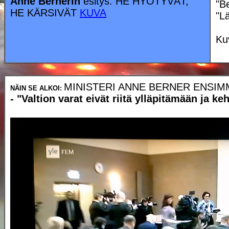
Anne Bernerin
esitys: HE HYÖTYVÄT,
"B
HE KÄRSIVÄT
KUVA
"L
Ku
MINISTERI ANNE BERNER ENSIM
NÄIN SE ALKOI:
- "Valtion varat eivät riitä ylläpitämään ja 