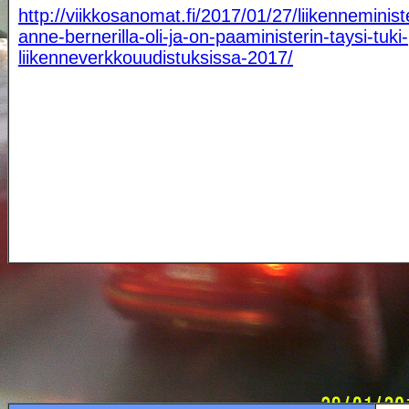
http://viikkosanomat.fi/2017/01/27/liikenneministe
anne-bernerilla-oli-ja-on-paaministerin-taysi-tuki-
liikenneverkkouudistuksissa-2017/