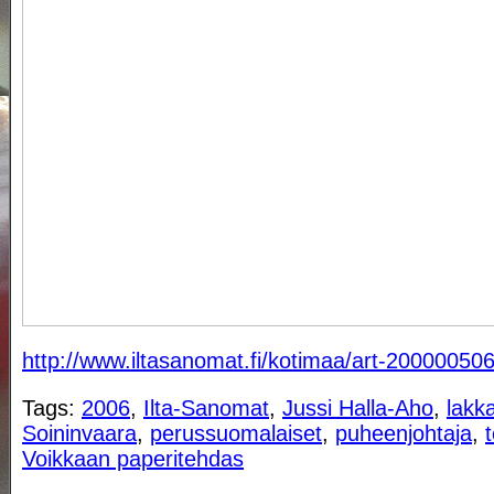
http://www.iltasanomat.fi/kotimaa/art-20000050
Tags:
2006
,
Ilta-Sanomat
,
Jussi Halla-Aho
,
lakk
Soininvaara
,
perussuomalaiset
,
puheenjohtaja
,
Voikkaan paperitehdas