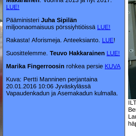
Mäkäräinen
. Vuonna 2013 ja nyt 2017.
LUE!
Pääministeri
Juha Sipilän
miljoonaomaisuus pörssiyhtiöissä
LUE!
Rakasta! Aforismeja. Anteeksianto.
LUE
!
Suosittelemme.
Teuvo Hakkarainen
LUE!
Marika Fingerroosin
rohkea persie
KUVA
Kuva: Pertti Manninen perjantaina
20.01.2016 10:06 Jyväskylässä
Vapaudenkadun ja Asemakadun kulmalla.
IL
Ber
La
häp