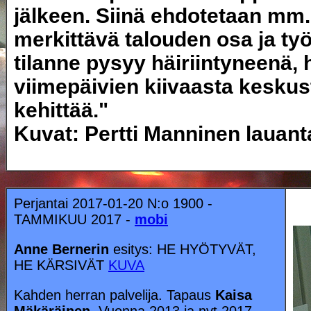
jälkeen. Siinä ehdotetaan mm.
merkittävä talouden osa ja työ
tilanne pysyy häiriintyneenä, 
viimepäivien kiivaasta keskust
kehittää."
Kuvat: Pertti Manninen lauanta
Perjantai 2017-01-20 N:o 1900 -
TAMMIKUU 2017 -
mobi
Anne Bernerin
esitys: HE HYÖTYVÄT,
HE KÄRSIVÄT
KUVA
Kahden herran palvelija. Tapaus
Kaisa