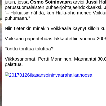
jutun, jossa
Osmo Soininvaara
arvioi
Jussi Ha
perussuomalaisten puheenjohtajaehdokkaaksi. J
”– Haluaisin nähdä, kun Halla-aho menee Voikka
puhumaan.”
Niin tietenkin minäkin Voikkaalla käynyt silloin ku
Voikkaan paperitehdas lakkautettiin vuonna 2006,
Tonttu tonttua taluttaa?
Viikkosanomat. Pertti Manninen. Maanantai 30.
palattua.