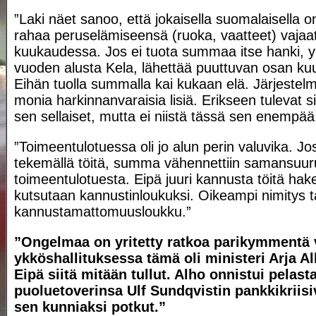
”Laki näet sanoo, että jokaisella suomalaisella o
rahaa peruselämiseensä (ruoka, vaatteet) vajaat
kuukaudessa. Jos ei tuota summaa itse hanki, y
vuoden alusta Kela, lähettää puuttuvan osan kuuka
Eihän tuolla summalla kai kukaan elä. Järjestelm
monia harkinnanvaraisia lisiä. Erikseen tulevat s
sen sellaiset, mutta ei niistä tässä sen enempää
”Toimeentulotuessa oli jo alun perin valuvika. Jo
tekemällä töitä, summa vähennettiin samansuur
toimeentulotuesta. Eipä juuri kannusta töitä ha
kutsutaan kannustinloukuksi. Oikeampi nimitys tai
kannustamattomuusloukku.”
”Ongelmaa on yritetty ratkoa parikymmentä 
ykköshallituksessa tämä oli ministeri Arja Al
Eipä siitä mitään tullut. Alho onnistui pelas
puoluetoverinsa Ulf Sundqvistin pankkikriisi
sen kunniaksi potkut.”