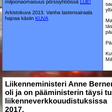
miljoonaomaisuus pörssiyhtiöissä
LUE!
sa
yl
Arkistokuva 2013. Vanha lastensairaala
hajoaa käsiin
KUVA
Mak
tä
pää
Pä
Ku
Mä
Liikenneministeri Anne Berner
oli ja on pääministerin täysi tu
liikenneverkkouudistuksissa
2017.