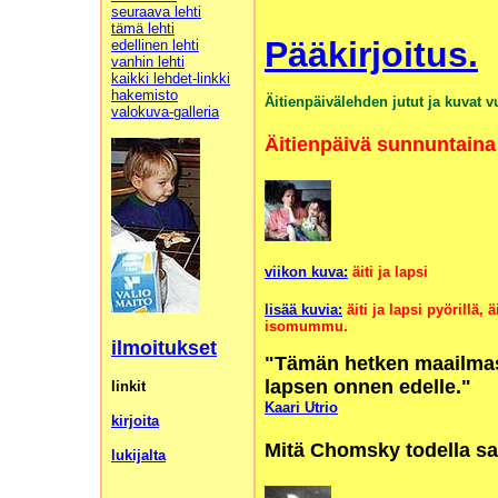
seuraava lehti
tämä lehti
Pääkirjoitus.
edellinen lehti
vanhin lehti
kaikki lehdet-linkki
hakemisto
Äitienpäivälehden jutut ja kuvat vu
valokuva-galleria
Äitienpäivä sunnuntaina
viikon kuva:
äiti ja lapsi
lisää kuvia:
äiti ja lapsi pyörillä,
äi
isomummu.
ilmoitukset
"Tämän hetken maailmas
lapsen onnen edelle."
linkit
Kaari Utrio
kirjoita
Mitä Chomsky todella s
lukijalta