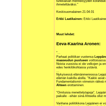
tunkkaisan menneisyyden korahduksi
ihmeteltäväksi."
Keskisuomalainen 21.04.01
Erkki Laatikainen:
Erkki Laatikaine
Muut lehdet:
Eeva-Kaarina Aronen:
"...
Parhaat politiikan vuotensa
Leppän
maaseudun puolueen
voittoisassa 
Noista vuosista ei ole velkojen ja en
edes henkilökohtaisia ystäviä.
...
Nykyisessä elämänmennossa Leppäst
elämän kaikilla aloilla. "Kaikki asiat 
Fundamentalismin viimeisin räikeä 
Ahteen
erottaminen.
"Omituisia menettelytapoja", Leppäne
paikalle - eihän siinä Ahteella ollut
Vanhana poliitikkona Leppänen ei vo