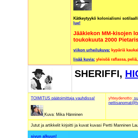
Kätkeytyykö kolonialismi sotilaa
lue!
Jääkiekon MM-kisojen lo
toukokuuta 2000 Pietari
viikon urheilukuva:
kypäriä kauka
lisää kuvia:
yleisöä raflassa
,
peliä
SHERIFFI,
HI
TOIMITUS päätoimittaja vauhdissa!
yhteydenotto:
su
nettisanomat@h
Kuva: Mika Hänninen
Jutut ja artikkelit kirjoitti ja kuvat kuvasi Pertti Mannine
sivun alkuun!