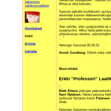
Valtavirran tuollapuolen - Nuorten yh
hakemisto
Minua ei ollut kutsuttu.
valokuva-galleria
Saavuin paikalle kuullakseni, pystyv
tekemään kunnon eläkkeenmaksajia 
parannellakseen krapulaansa, hankki
Sain selville, ettei syrjäytyneitä tai
ilmoitukset
syrjäytyviksi. Miksi heitä pitää kut
yhteiskunnan uhreiksi, elämänhallin
linkit
... "
kirjoita
Helsingin Sanomat 06.05.01
lukijalta
Anneli Sundberg:
Ohhoh mikä viikk
Muut lehdet:
Erkki "Professori" Laati
"...
Matti Ahteen
potkujen pääsankarik
Harri Nykänen.
Hänen juttunsa Hels
tuohtunut Nykänen kertoi
Palaneen 
Ahde.
Helsingin Sanomien toimituksellinen 