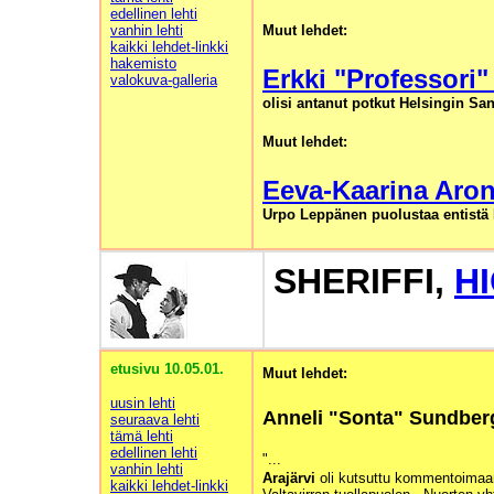
edellinen lehti
vanhin lehti
Muut lehdet:
kaikki lehdet-linkki
hakemisto
Erkki "Professori"
valokuva-galleria
olisi antanut potkut Helsingin San
Muut lehdet:
Eeva-Kaarina Aro
Urpo Leppänen puolustaa entistä 
SHERIFFI,
H
etusivu 10.05.01.
Muut lehdet:
uusin lehti
Anneli "Sonta" Sundber
seuraava lehti
tämä lehti
edellinen lehti
"...
vanhin lehti
Arajärvi
oli kutsuttu kommentoima
kaikki lehdet-linkki