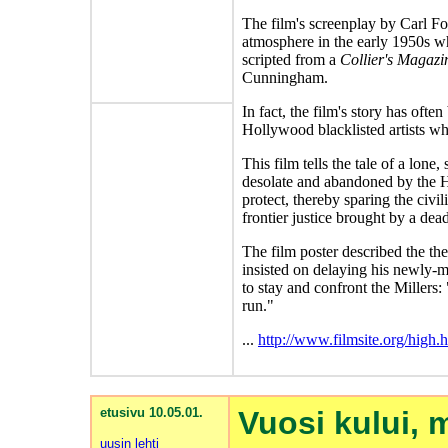
The film's screenplay by Carl Fo
atmosphere in the early 1950s 
scripted from a
Collier's Magazi
Cunningham.
In fact, the film's story has ofte
Hollywood blacklisted artists 
This film tells the tale of a lon
desolate and abandoned by the 
protect, thereby sparing the civi
frontier justice brought by a de
The film poster described the t
insisted on delaying his newly-ma
to stay and confront the Millers
run."
...
http://www.filmsite.org/high.
etusivu 10.05.01.
Vuosi kului, 
uusin lehti