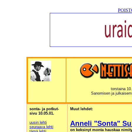
POISTO
torstaina 10
Sanomisen ja julkaisem
sonta- ja potkut-
Muut lehdet:
sivu 10.05.01.
Anneli "Sonta" S
uusin lehti
seuraava lehti
on keksinyt monta hauskaa nimitys
tämä lehti