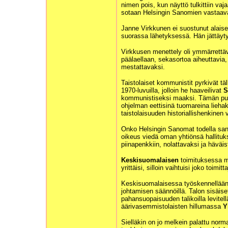
nimen pois, kun näyttö tulkittiin va
sotaan Helsingin Sanomien vastaav
Janne Virkkunen ei suostunut alais
suorassa lähetyksessä. Hän jättäytyi
Virkkusen menettely oli ymmärrettäv
päälaellaan, sekasortoa aiheuttavia,
mestattavaksi.
Taistolaiset kommunistit pyrkivät täl
1970-luvuilla, jolloin he haaveilivat
S
kommunistiseksi maaksi. Tämän puol
ohjelman eettisinä tuomareina lieha
taistolaisuuden historiallishenkinen v
Onko Helsingin Sanomat todella sano
oikeus viedä oman yhtiönsä hallituk
piinapenkkiin, nolattavaksi ja häväi
Keskisuomalaisen
toimituksessa mo
yrittäisi, silloin vaihtuisi joko toimitt
Keskisuomalaisessa työskennellään
johtamisen säännöillä. Talon sisäiset
pahansuopaisuuden talikoilla levitell
äärivasemmistolaisten hillumassa
Y
Sielläkin on jo melkein palattu norma