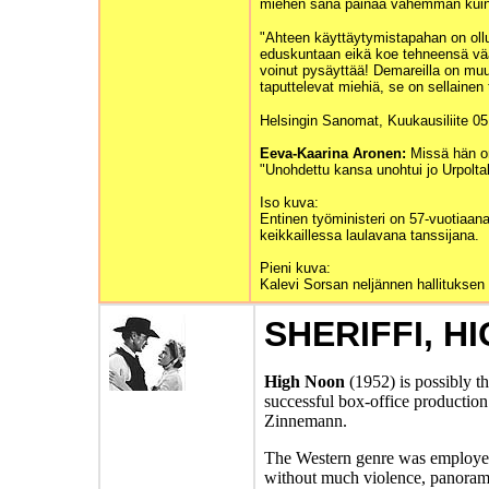
miehen sana painaa vähemmän kuin 
"Ahteen käyttäytymistapahan on ollu
eduskuntaan eikä koe tehneensä väär
voinut pysäyttää!
Demareilla on muut
taputtelevat miehiä, se on sellainen t
Helsingin Sanomat, Kuukausiliite 05
Eeva-Kaarina Aronen:
Missä hän o
"Unohdettu kansa unohtui jo Urpoltak
Iso kuva:
Entinen työministeri on 57-vuotiaan
keikkaillessa laulavana tanssijana.
Pieni kuva:
Kalevi Sorsan neljännen hallituksen
SHERIFFI,
HI
High Noon
(1952) is possibly th
successful box-office productio
Zinnemann.
The Western genre was employed t
without much violence, panorami