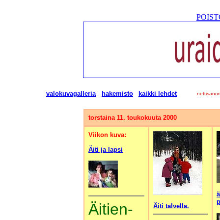
POISTO
valokuvagalleria
hakemisto
kaikki lehdet
nettisano
torstaina 11. toukokuuta 2000
Viikon kuva:
Äiti ja lapsi
ä
p
Äitien-
Äiti talvella.