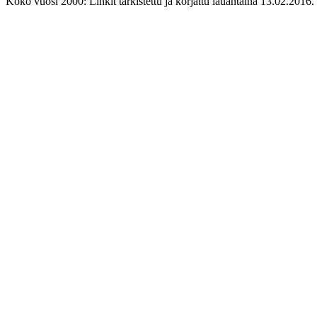
Koko vuosi 2000: Linkit tarkistettu ja korjattu lauantaina 13.02.2016.