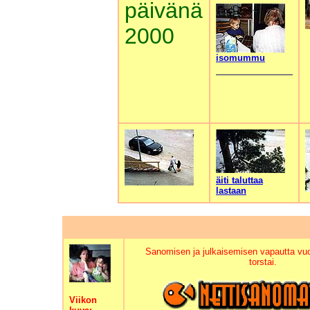
päivänä
2000
isomummu
äiti taluttaa
lastaan
Sanomisen ja julkaisemisen vapautta vu
torstai.
Viikon