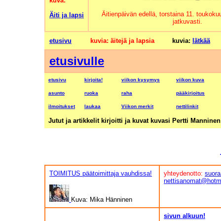
kuva:
Äitienpäivän edellä, torstaina 11. toukoku
Äiti ja lapsi
jatkuvasti.
etusivu
kuvia: äitejä ja lapsia
kuvia:
lätkää
etusivulle
etusivu
kirjoita!
viikon kysymys
viikon kuva
asunto
ruoka
raha
pääkirjoitus
ilmoitukset
laukaa
Viikon merkit
nettilinkit
Jutut ja artikkelit kirjoitti ja kuvat kuvasi Pertti Manni
TOIMITUS päätoimittaja vauhdissa!
yhteydenotto:
suora
nettisanomat@hotm
Kuva: Mika Hänninen
sivun alkuun!