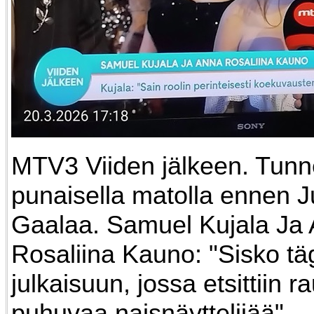
MTV3 Viiden jälkeen. Tun
punaisella matolla ennen J
Gaalaa. Samuel Kujala Ja
Rosaliina Kauno: "Sisko tä
julkaisuun, jossa etsittiin 
puhuvaa naisnäyttelijää".