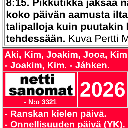
8:15. Pikkutikka jaksaa 
koko päivän aamusta ilta
talipalloja kuin puutakin
tehdessään.
Kuva Pertti 
Aki, Kim, Joakim, Jooa, Kim
- Joakim, Kim. - Jáhken.
2026
- N:o 3321
- Ranskan kielen päivä.
- Onnellisuuden päivä (YK).