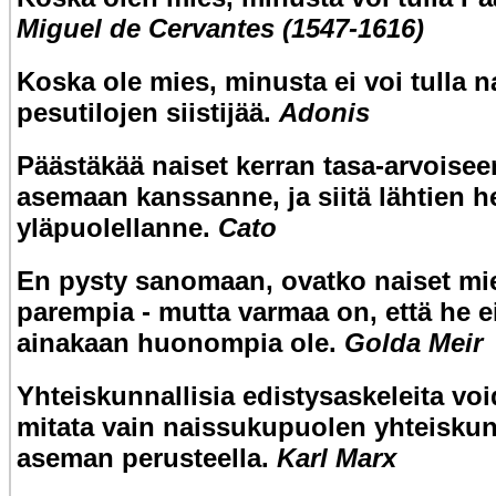
Miguel de Cervantes (1547-1616)
Koska ole mies, minusta ei voi tulla n
pesutilojen siistijää.
Adonis
Päästäkää naiset kerran tasa-arvoisee
asemaan kanssanne, ja siitä lähtien h
yläpuolellanne.
Cato
En pysty sanomaan, ovatko naiset mi
parempia - mutta varmaa on, että he e
ainakaan huonompia ole.
Golda Meir
Yhteiskunnallisia edistysaskeleita vo
mitata vain naissukupuolen yhteiskun
aseman perusteella.
Karl Marx