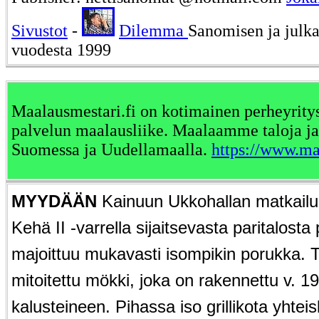
Sivustot
-
Dilemma
Sanomisen ja julk
vuodesta 1999
Maalausmestari.fi on kotimainen perheyrity
palvelun maalausliike. Maalaamme taloja ja 
Suomessa ja Uudellamaalla.
https://www.ma
MYYDÄÄN
Kainuun Ukkohallan matkail
Kehä II -varrella sijaitsevasta paritalosta
majoittuu mukavasti isompikin porukka. 
mitoitettu mökki, joka on rakennettu v. 
kalusteineen. Pihassa iso grillikota yhte