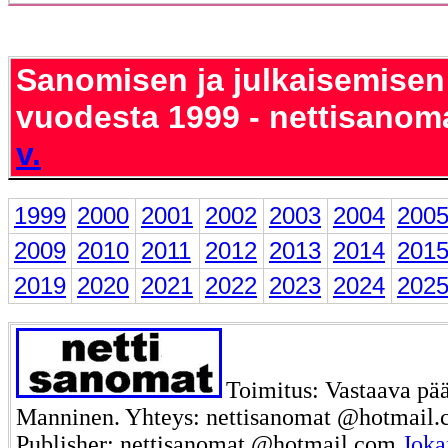
Sanomisen ja julkaisemisen
vuodesta 1999 - nettisanom
v.
1999
2000
2001
2002
2003
2004
200
2009
2010
2011
2012
2013
2014
201
2019
2020
2021
2022
2023
2024
202
Toimitus: Vastaava pää
Manninen. Yhteys: nettisanomat @hotmail.c
Publisher: nettisanomat @hotmail.com
Joka