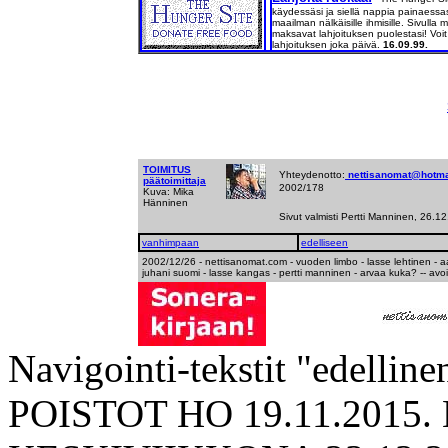
käydessäsi ja siellä nappia painaessas
maailman nälkäisille ihmisille. Sivulla 
maksavat lahjoituksen puolestasi! Voi
lahjoituksen joka päivä.
16.09.99.
TOIMITUS
Yhteydenotto:
nettisanomat@hotma
päätoimittaja
2002/178
Kuva: Mika
Hänninen
Sivut valmisti Pertti Manninen, 26.1
vanhimpaan
edelliseen
2002/12/26 - nettisanomat.com - vuoden limbo - lasse lehtinen - aato
juhani suomi - lasse kangas - pertti manninen - arvaa kuka? -- avoin
Navigointi-tekstit "edelline
POISTOT HO 19.11.2015