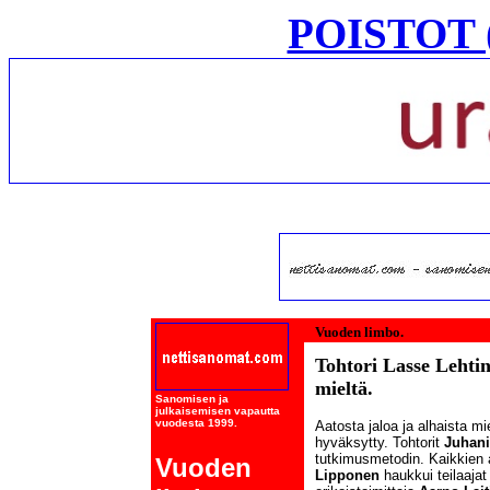
POISTOT (
Vuoden limbo.
Tohtori Lasse Lehtin
mieltä.
Sanomisen ja
julkaisemisen vapautta
vuodesta 1999.
Aatosta jaloa ja alhaista mi
hyväksytty. Tohtorit
Juhan
tutkimusmetodin. Kaikkien a
Vuoden
Lipponen
haukkui teilaaja