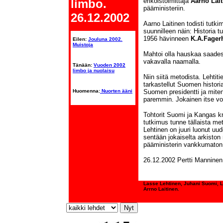
limbo.
erikoistoimittaja
Aarno Lait
pääministeriin.
26.12.2002
Aarno Laitinen todisti tutki
suunnilleen näin: Historia 
1956 hävinneen
K.A.Fager
Eilen:
Jouluna 2002.
Muistoja
Mahtoi olla hauskaa saades
vakavalla naamalla.
Tänään:
Vuoden 2002
limbo ja nuolaisu
Niin siitä metodista. Lehti
tarkastellut Suomen histori
Huomenna:
Nuorten ääni
Suomen presidentti ja miten 
paremmin. Jokainen itse voi 
Tohtorit Suomi ja Kangas krit
tutkimus tunne tällaista met
Lehtinen on juuri luonut uu
sentään jokaiselta arkiston 
pääministerin vankkumaton 
26.12.2002 Pertti Manninen
Lasse Lehtinen, Juhani Suomi, 
Arrno Laitinen.