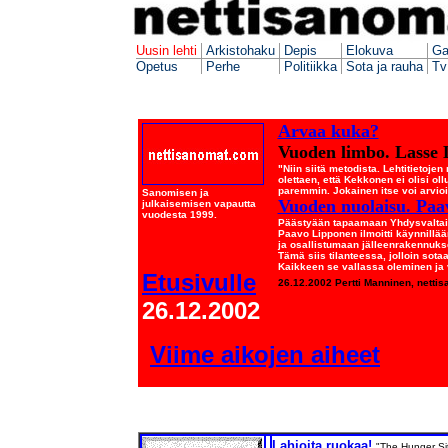
Uusin lehti
Arkistohaku
Depis
Elokuva
Ga
Opetus
Perhe
Politiikka
Sota ja rauha
Tv
Arvaa kuka?
Vuoden limbo. Lasse 
"Niin siitä metodista. Lehtitietoje
olettaen, että Kekkonen ei olisi oll
paremmin. Jokainen itse voi arvioid
Sanomisen ja
Vuoden nuolaisu. Paa
julkaisemisen vapautta
vuodesta 1999.
Päästyään tapaamaan Yhdysvaltain
Paavo Lipponen ilmoitti käynnillä
ja osallistumaan jälleenrakennuks
Tämä siis tilanteessa, jolloin sot
Kaikkeen se vallassa oleminen ja v
Etusivulle
26.12.2002 Pertti Manninen, netti
26.12.2002
Viime aikojen aiheet
Lahjoita ruokaa!
"The Hunger Sit