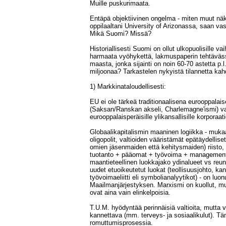
Muille puskurimaata.
Entäpä objektiivinen ongelma - miten muut n
oppilaaltani University of Arizonassa, saan va
Mikä Suomi? Missä?
Historiallisesti Suomi on ollut ulkopuolisille v
harmaata vyöhykettä, lakmuspaperin tehtäväss
maasta, jonka sijainti on noin 60-70 astetta p.l
miljoonaa? Tarkastelen nykyistä tilannetta kahd
1) Markkinataloudellisesti:
EU ei ole tärkeä traditionaalisena eurooppala
(Saksan/Ranskan akseli, Charlemagne'ismi) v
eurooppalaisperäisille ylikansallisille korporaatio
Globaalikapitalismin maaninen logiikka - muka
oligopolit, valtioiden vääristämät epätäydellis
omien jäsenmaiden että kehitysmaiden) riisto,
tuotanto + pääomat + työvoima + management 
maantieteellinen luokkajako ydinalueet vs reu
uudet etuoikeutetut luokat (teollisuusjohto, kan
työvoimaeliitti eli symbolianalyytikot) - on lu
Maailmanjärjestyksen. Marxismi on kuollut, 
ovat aina vain elinkelpoisia.
T.U.M. hyödyntää perinnäisiä valtioita, mutta vä
kannettava (mm. terveys- ja sosiaalikulut). Tä
romuttumisprosessia.