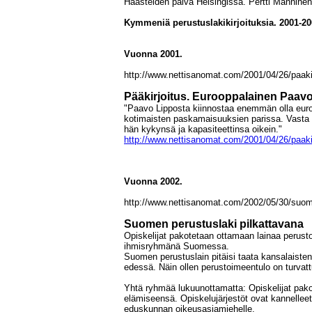
Haasteiden päivä Helsingissä. Pertti Mannine
Kymmeniä perustuslakikirjoituksia. 2001-20
Vuonna 2001.
http://www.nettisanomat.com/2001/04/26/paaki
Pääkirjoitus. Eurooppalainen Paav
"Paavo Lipposta kiinnostaa enemmän olla euro
kotimaisten paskamaisuuksien parissa. Vasta h
hän kykynsä ja kapasiteettinsa oikein."
http://www.nettisanomat.com/2001/04/26/paaki
Vuonna 2002.
http://www.nettisanomat.com/2002/05/30/suom
Suomen perustuslaki pilkattavana
Opiskelijat pakotetaan ottamaan lainaa perus
ihmisryhmänä Suomessa.
Suomen perustuslain pitäisi taata kansalaisten 
edessä. Näin ollen perustoimeentulo on turvattu 
Yhtä ryhmää lukuunottamatta: Opiskelijat pak
elämiseensä. Opiskelujärjestöt ovat kannelleet 
eduskunnan oikeusasiamiehelle.