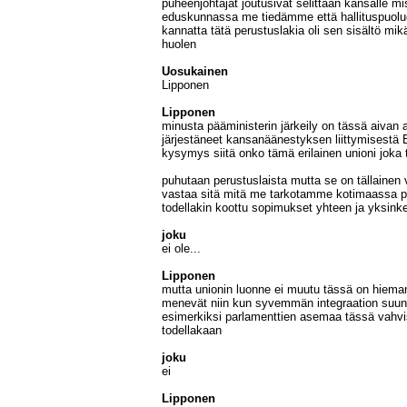
puheenjohtajat joutusivat selittään kansalle 
eduskunnassa me tiedämme että hallituspuolu
kannatta tätä perustuslakia oli sen sisältö mi
huolen
Uosukainen
Lipponen
Lipponen
minusta pääministerin järkeily on tässä aivan
järjestäneet kansanäänestyksen liittymisestä E
kysymys siitä onko tämä erilainen unioni jok
puhutaan perustuslaista mutta se on tällainen 
vastaa sitä mitä me tarkotamme kotimaassa per
todellakin koottu sopimukset yhteen ja yksinke
joku
ei ole...
Lipponen
mutta unionin luonne ei muutu tässä on hieman 
menevät niin kun syvemmän integraation suunt
esimerkiksi parlamenttien asemaa tässä vahvis
todellakaan
joku
ei
Lipponen