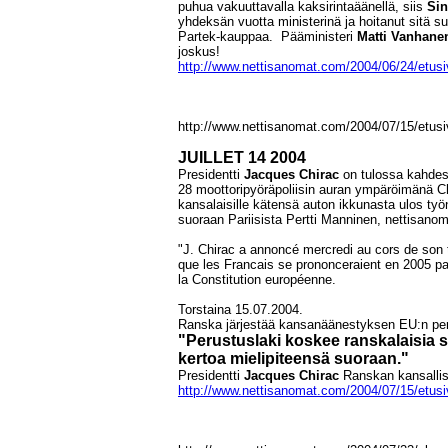
puhua vakuuttavalla kaksirintaäänellä, siis
Sin
yhdeksän vuotta ministerinä ja hoitanut sitä s
Partek-kauppaa. Pääministeri
Matti Vanhane
joskus!
http://www.nettisanomat.com/2004/06/24/etus
http://www.nettisanomat.com/2004/07/15/etus
JUILLET 14 2004
Presidentti
Jacques Chirac
on tulossa kahde
28 moottoripyöräpoliisin auran ympäröimänä C
kansalaisille kätensä auton ikkunasta ulos t
suoraan Pariisista Pertti Manninen, nettisanom
"J. Chirac a annoncé mercredi au cors de son tr
que les Francais se prononceraient en 2005 par
la Constitution européenne.
Torstaina 15.07.2004.
Ranska järjestää kansanäänestyksen EU:n per
"Perustuslaki koskee ranskalaisia s
kertoa mielipiteensä suoraan."
Presidentti
Jacques Chirac
Ranskan kansallis
http://www.nettisanomat.com/2004/07/15/etus