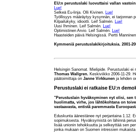
EU:n perustuslaki luovuttaisi vallan vastoi
Lue!
Selkeä Eu-linja. Olli Kivinen.
Lue!
Työllisyys määräytyy kysynnän, ei tarjonnan p
Kilpailukyky, idiootti. Leif Salmén.
Lue!
Uusi Ihminen. Leif Salmén.
Lue!
Optimistinen Arvio. Leif Salmén.
Lue!
Haasteiden päivä Helsingissä. Pertti Mannine
Kymmeniä perustuslakikirjoituksia. 2001-20
Helsingin Sanomat. Mielipide. Perustuslaki ei 
Thomas Wallgren.
Keskiviikko 2006-11-29. H
päätoimittaja on
Janne Virkkunen
ja lehden 
Perustuslaki ei ratkaise EU:n demok
"Perustuslain hyväksyminen nyt olisi, sen ti
huolimatta, virhe, jos lähtökohtana on toi
vastaavasta, entistä paremmasta Euroopast
Eduskunta äänestänee nyt perjantaina 1.12. Eu
sopimuksesta. Hyväksymistä on lähinnä perustel
lisää unionin tehokkuutta ja selkeyttää sen per
jonka mukaan on Suomen intressien mukaista 