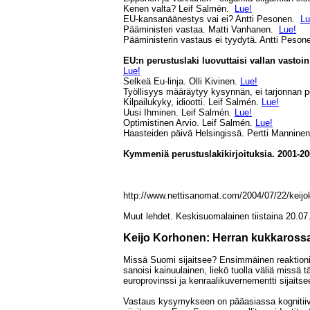
Kenen valta? Leif Salmén.
Lue!
EU-kansanäänestys vai ei? Antti Pesonen.
Lu
Pääministeri vastaa. Matti Vanhanen.
Lue!
Pääministerin vastaus ei tyydytä. Antti Peso
EU:n perustuslaki luovuttaisi vallan vastoi
Lue!
Selkeä Eu-linja. Olli Kivinen.
Lue!
Työllisyys määräytyy kysynnän, ei tarjonnan p
Kilpailukyky, idiootti. Leif Salmén.
Lue!
Uusi Ihminen. Leif Salmén.
Lue!
Optimistinen Arvio. Leif Salmén.
Lue!
Haasteiden päivä Helsingissä. Pertti Mannine
Kymmeniä perustuslakikirjoituksia. 2001-20
http://www.nettisanomat.com/2004/07/22/keij
Muut lehdet. Keskisuomalainen tiistaina 20.07
Keijo Korhonen: Herran kukkarossa
Missä Suomi sijaitsee? Ensimmäinen reaktion
sanoisi kainuulainen, liekö tuolla väliä missä tä
europrovinssi ja kenraalikuvernementti sijaitse
Vastaus kysymykseen on pääasiassa kognitii