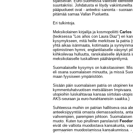
sijaitsevan. Euro-Suomessa vallitsee identiteet
suuntakriisi. Johdatusta ei löydy vakiintuneilt
pääpuolueet ovat - anteeksi sanonta - suoraan 
pitämää samaa Vallan Puoluetta.
Eri tulkintoja.
Meksikolainen kirjailija ja kosmopoliitti
Carlos
(teoksessa "Los años con Laura Diaz") eri ka
kysymykseen, mitä heille merkitsee la patria (
yhtä aikaa isänmaata, kotimaata ja synnyinmaat
optimistinen hymni, englantilaiselle väsynyt pil
kiihkoilevaa hulluutta, ranskalaiselle älykästä i
meksikolaiselle tuskallinen päähänpinttymä.
Suomalaiselle kysymys on kaksitasoinen: Miss
eli osana suomalaisen minuutta, ja missä Suom
maan fyysiseen ympäristöön.
Sisään päin suomalaisen patria on utopinen k
kymmentuhatvuotisen metsäläisen Impivaara. (
utopioihin luiskahtavaa kansaa siirtolais-utopi
AKS-seuraan ja euro-hurahtaneisiin saakka.)
Suhteessa muihin on patrian hallitseva osa a
anteeksipyyntöä omasta olemassaolosta, anta
vahvempien, parempien johtoon. Suomalaisen pa
muoto. Kuten tuo pirullinen panslavisti
Feodor
eivät ole valtiota muodostava kansakunta, vaa
germaanien muodostamissa kansakunnissa. - 