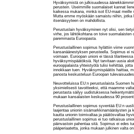
Hyväksymistä on julkisuudessa äänekkäimmin v
perustein. Useimmille suomalaiset kannat lien
kaikessa mukana, minkä isot EU-maat meille sa
Mutta emme myöskään samaistu niihin, jotka ka
itsenäisyyteen on mahdollista.
Perustuslain hyväksyminen nyt olisi, sen tietyi
virhe, jos lähtökohtana on toive suomalaisten 
paremmasta Euroopasta.
Perustuslaillinen sopimus hylättiin viime vuo
kansanäänestyksen perusteella. Sopimus ei nä
voimaan. Euroopan unioni ei tässä tilanteessa 
hyväksymispäätöksiä. Nyt tarvitaan uusia aloitte
eurooppalaista yhteistyötä tulisi kehittää, jott
innokkaan tuen. Hyväksymispäätös haittaa, m
panosta keskusteluun Euroopan tulevaisuudes
Neuvotteluissa EU:n perustuslaista Suomen hal
yksimielisesti tavoitteeksi, että maamme valta 
perustasta säilyy uudistuksessa heikentymättö
mukaan kansalaisten keskuudessa 90 prosentin
Perustuslaillinen sopimus syventää EU:n uuslib
laajentaa unionin sisämarkkinamääräysten ja k
kautta unionin toimivaltaa ja päätösvaltaa hyvin
perustuslaillinen sopimus ei tuo ratkaisua un
päinvastoin pahentaa sitä. Sopimus ei edes t
pääperiaatetta, jonka mukaan julkinen valta on