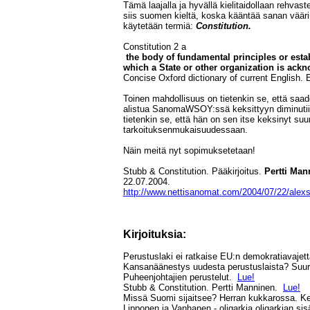
Tämä laajalla ja hyvällä kielitaidollaan rehvas
siis suomen kieltä, koska kääntää sanan vääri
käytetään termiä:
Constitution.
Constitution 2 a
the body of fundamental principles or est
which a State or other organization is ac
Concise Oxford dictionary of current English. E
Toinen mahdollisuus on tietenkin se, että saa
alistua SanomaWSOY:ssä keksittyyn diminuti
tietenkin se, että hän on sen itse keksinyt s
tarkoituksenmukaisuudessaan.
Näin meitä nyt sopimuksetetaan!
Stubb & Constitution. Pääkirjoitus.
Pertti Man
22.07.2004.
http://www.nettisanomat.com/2004/07/22/alex
Kirjoituksia:
Perustuslaki ei ratkaise EU:n demokratiavajet
Kansanäänestys uudesta perustuslaista? Suuri
Puheenjohtajien perustelut.
Lue!
Stubb & Constitution. Pertti Manninen.
Lue!
Missä Suomi sijaitsee? Herran kukkarossa. K
Lipponen ja Vanhanen - oligarkia oligarkian sis