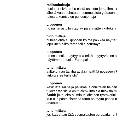
radiotoimittaja
puolueet eivät puhu niistä asioista jotka ihmisi
lähellä vaan puhutaan tuommoisista ylätason a
tulossa komission puheenjohtaja
Lipponen
no näihin asioihin täytyy palata sitten kiitoksia
tv-toimittaja
puheenjohtaja Lipponen kolme paikkaa näyttäis
lopullinen oliko tämä teille pettymys
Lipponen
no ensinnäkin täytyy olla erittäin tyytyväinen 
näytämme muulle Euroopalle ...
...
tv-toimittaja
valtakunnan ääniharavaksi näyttää nousseen
järkytys se teille oli?
Lipponen
keskusta sai neljä paikkaa ja onnittelen heidä
tuloksesta siellä on mielenkiintoisia tuloksi
Stubb
joka joka oli minun läheinen työtoverini
kun olin pääministerinä tämä on syytä panna m
arvostetaan
tv-toimittaja
jos katsotaan tätä suomalaisten europarlament