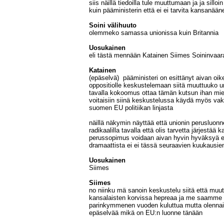
siis näillä tiedoilla tule muuttumaan ja ja sil
kuin pääministerin että ei ei tarvita kansanääne
Soini välihuuto
olemmeko samassa unionissa kuin Britannia
Uosukainen
eli tästä mennään Katainen Siimes Soininvaar
Katainen
(epäselvä) pääministeri on esittänyt aivan oi
oppositiolle keskustelemaan siitä muuttuuko un
tavalla kokoomus ottaa tämän kutsun ihan miel
voitaisiin siinä keskustelussa käydä myös v
suomen EU politiikan linjasta
näillä näkymin näyttää että unionin perusluonn
radikaalilla tavalla että olis tarvetta järjestää
perussopimus voidaan aivan hyvin hyväksyä e
dramaattista ei ei tässä seuraavien kuukausi
Uosukainen
Siimes
Siimes
no niinku mä sanoin keskustelu siitä että muut
kansalaisten korvissa hepreaa ja me saamme 
parinkymmenen vuoden kuluttua mutta olennaist
epäselvää mikä on EU:n luonne tänään