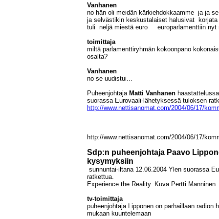
Vanhanen
no hän oli meidän kärkiehdokkaamme ja ja se
ja selvästikin keskustalaiset halusivat korjata
tuli neljä miestä euro europarlamenttiin ny
toimittaja
miltä parlamenttiryhmän kokoonpano kokonai
osalta?
Vanhanen
no se uudistui...
Puheenjohtaja
Matti Vanhanen
haastattelussa
suorassa Eurovaali-lähetyksessä tuloksen ratk
http://www.nettisanomat.com/2004/06/17/komm
http://www.nettisanomat.com/2004/06/17/komm
Sdp:n puheenjohtaja Paavo Lippone
kysymyksiin
sunnuntai-iltana 12.06.2004 Ylen suorassa Eu
ratkettua.
Experience the Reality. Kuva Pertti Manninen.
tv-toimittaja
puheenjohtaja Lipponen on parhaillaan radion
mukaan kuuntelemaan