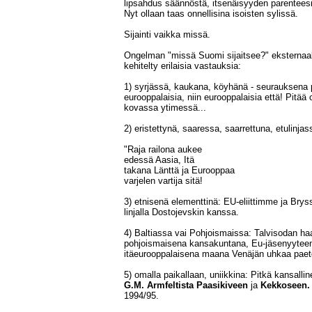
lipsahdus säännöstä, itsenäisyyden parenteesi.
Nyt ollaan taas onnellisina isoisten sylissä.
Sijainti vaikka missä.
Ongelman "missä Suomi sijaitsee?" eksternaal
kehitelty erilaisia vastauksia:
1) syrjässä, kaukana, köyhänä - seurauksena p
eurooppalaisia, niin eurooppalaisia että! Pitää
kovassa ytimessä...
2) eristettynä, saaressa, saarrettuna, etulinjas
"Raja railona aukee
edessä Aasia, Itä
takana Länttä ja Eurooppaa
varjelen vartija sitä!
3) etnisenä elementtinä: EU-eliittimme ja Bryss
linjalla Dostojevskin kanssa.
4) Baltiassa vai Pohjoismaissa: Talvisodan haa
pohjoismaisena kansakuntana, Eu-jäsenyyteen m
itäeurooppalaisena maana Venäjän uhkaa paet
5) omalla paikallaan, uniikkina: Pitkä kansallin
G.M. Armfeltista
Paasikiveen
ja
Kekkoseen.
1994/95.