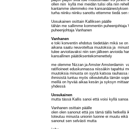
ollen niin kyllä mei meidän tulisi olla niin reh
kantamme olemmeko me kansanäänestyksen k
turha niinku niinku sanottu ettemme tiedä sen 
Uosukainen osittain Kalliksen päälle
tähän me sallimme kommentin puheenjohtaja V
puheenjohtaja Vanhanen
Vanhanen
e toki konventin ehdotus tiedetään mikä se on 
aikana saatu neuvoteltua muutoksia ja minust
tulee arvioitavaksi niin sen jälkeen arvioida 
kansallinen päätöksentekomenettely
me olemme Nizzan ja Amster Amsterdamin v
ratifioineet eduskunnassa niissäkin tapahtui m
muutoksia minusta on syytä katsoa rauhassa 
ihmisistä tuntuu myös oikeutetulta tämän sop
meillä on hyvää aikaa kesän ja syksyn mittaa
yhdessä
Uosukainen
mutta tässä Kallis sanoi että voisi kyllä sanoa
Vanhanen osittain päälle
olen olen sanonut että jos tämä tällä hetkellä 
toteutuu minusta unionin luonne ei muutu eikä
sanonut sen selvästi mutta