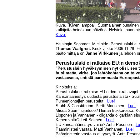
Kuva. "Kiven lämpöä". Suomalainen punainen j
kulkijoita heinäkuun päivänä.
Helsinki lauanta
Kuva:
Helsingin Sanomat. Mielipide. Perustuslaki ei 
Thomas Wallgren.
Keskiviikko 2006-11-29. H
päätoimittaja on
Janne Virkkunen
ja lehden 
Perustuslaki ei ratkaise EU:n demok
"Perustuslain hyväksyminen nyt olisi, sen ti
huolimatta, virhe, jos lähtökohtana on toi
vastaavasta, entistä paremmasta Euroopas
Kirjoituksia:
Perustuslaki ei ratkaise EU:n demokratiavajet
Kansanäänestys uudesta perustuslaista? Suuri
Puheenjohtajien perustelut.
Lue!
Stubb & Constitution. Pertti Manninen.
Lue!
Missä Suomi sijaitsee? Herran kukkarossa. K
Lipponen ja Vanhanen - oligarkia oligarkian sis
Kenen valta? Leif Salmén.
Lue!
EU-kansanäänestys vai ei? Antti Pesonen.
Lu
Pääministeri vastaa. Matti Vanhanen.
Lue!
Pääministerin vastaus ei tyydytä. Antti Peso