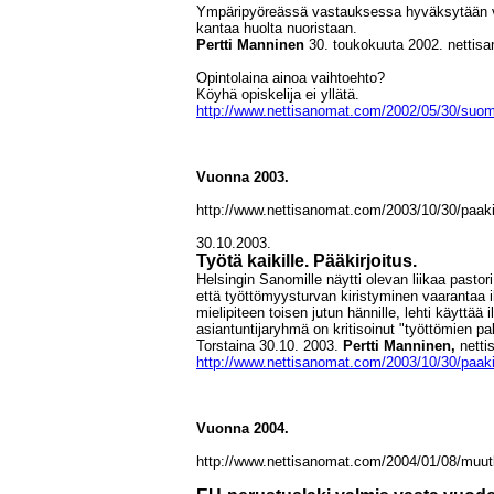
Ympäripyöreässä vastauksessa hyväksytään va
kantaa huolta nuoristaan.
Pertti Manninen
30. toukokuuta 2002. nettis
Opintolaina ainoa vaihtoehto?
Köyhä opiskelija ei yllätä.
http://www.nettisanomat.com/2002/05/30/suom
Vuonna 2003.
http://www.nettisanomat.com/2003/10/30/paaki
30.10.2003.
Työtä kaikille. Pääkirjoitus.
Helsingin Sanomille näytti olevan liikaa pastor
että työttömyysturvan kiristyminen vaarantaa 
mielipiteen toisen jutun hännille, lehti käyttä
asiantuntijaryhmä on kritisoinut "työttömien pa
Torstaina 30.10. 2003.
Pertti Manninen,
netti
http://www.nettisanomat.com/2003/10/30/paaki
Vuonna 2004.
http://www.nettisanomat.com/2004/01/08/muut