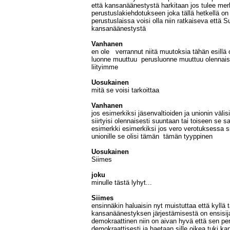
että kansanäänestystä harkitaan jos tulee mer
perustuslakiehdotukseen joka tällä hetkellä on 
perustuslaissa voisi olla niin ratkaiseva että 
kansanäänestystä
Vanhanen
en ole verrannut niitä muutoksia tähän esillä 
luonne muuttuu perusluonne muuttuu olennaise
liityimme
Uosukainen
mitä se voisi tarkoittaa
Vanhanen
jos esimerkiksi jäsenvaltioiden ja unionin väli
siirtyisi olennaisesti suuntaan tai toiseen se saa
esimerkki esimerkiksi jos vero verotuksessa sii
unionille se olisi tämän tämän tyyppinen
Uosukainen
Siimes
joku
minulle tästä lyhyt...
Siimes
ensinnäkin haluaisin nyt muistuttaa että kyllä
kansanäänestyksen järjestämisestä on ensisij
demokraattinen niin on aivan hyvä että sen pe
demokraattisesti ja haetaan sille oikea tuki ka