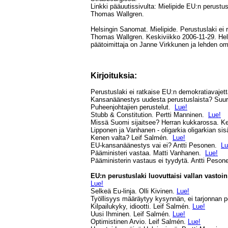
Linkki pääuutissivulta: Mielipide EU:n perustus
Thomas Wallgren.
Helsingin Sanomat. Mielipide. Perustuslaki ei 
Thomas Wallgren. Keskiviikko 2006-11-29. He
päätoimittaja on Janne Virkkunen ja lehden
Kirjoituksia:
Perustuslaki ei ratkaise EU:n demokratiavajet
Kansanäänestys uudesta perustuslaista? Suuri
Puheenjohtajien perustelut.
Lue!
Stubb & Constitution. Pertti Manninen.
Lue!
Missä Suomi sijaitsee? Herran kukkarossa. K
Lipponen ja Vanhanen - oligarkia oligarkian sis
Kenen valta? Leif Salmén.
Lue!
EU-kansanäänestys vai ei? Antti Pesonen.
Lu
Pääministeri vastaa. Matti Vanhanen.
Lue!
Pääministerin vastaus ei tyydytä. Antti Peso
EU:n perustuslaki luovuttaisi vallan vastoi
Lue!
Selkeä Eu-linja. Olli Kivinen.
Lue!
Työllisyys määräytyy kysynnän, ei tarjonnan p
Kilpailukyky, idiootti. Leif Salmén.
Lue!
Uusi Ihminen. Leif Salmén.
Lue!
Optimistinen Arvio. Leif Salmén.
Lue!