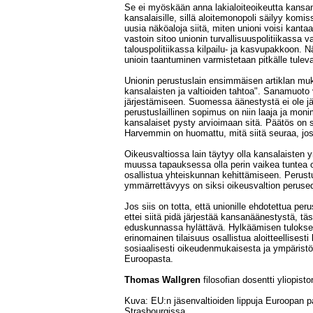
Se ei myöskään anna lakialoiteoikeutta kansan 
kansalaisille, sillä aloitemonopoli säilyy komi
uusia näköaloja siitä, miten unioni voisi kanta
vastoin sitoo unionin turvallisuuspolitiikassa v
talouspolitiikassa kilpailu- ja kasvupakkoon. Nä
unioin taantuminen varmistetaan pitkälle tulev
Unionin perustuslain ensimmäisen artiklan mu
kansalaisten ja valtioiden tahtoa". Sanamuot
järjestämiseen. Suomessa äänestystä ei ole järj
perustuslaillinen sopimus on niin laaja ja mon
kansalaiset pysty arvioimaan sitä. Päätös on
Harvemmin on huomattu, mitä siitä seuraa, jos
Oikeusvaltiossa lain täytyy olla kansalaisten
muussa tapauksessa olla perin vaikea tuntea o
osallistua yhteiskunnan kehittämiseen. Perustus
ymmärrettävyys on siksi oikeusvaltion perused
Jos siis on totta, että unionille ehdotettua pe
ettei siitä pidä järjestää kansanäänestystä, tä
eduskunnassa hylättävä. Hylkäämisen tulokse
erinomainen tilaisuus osallistua aloitteellises
sosiaalisesti oikeudenmukaisesta ja ympäristö
Euroopasta.
Thomas Wallgren
filosofian dosentti yliopisto
Kuva: EU:n jäsenvaltioiden lippuja Euroopan p
Strasbourgissa.