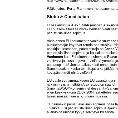
http://www.nettisanomat.com/2004/07/22/alex
Pääkirjoitus.
Pertti Manninen
, nettisanomat t
Stubb & Constitution
EU-asiantuntija
Alex Stubb
(entinen
Alexande
EU:n jäsenvaltioissa hyväksymisen vaatimasta
perustuslaillinen sopimus.
Vielä ennen EU-parlamentin vaaleja suuressa 
puoluejohtajat käyttivät termiä perustuslaki. 
pääkirjoituksessaan, päätoimittaja on
Janne V
perustuslaillinen sopimus ja kuuliaiset puoluejo
Vanhanen
kuin Eduskunnan puhemies
Paavo
vaalivalvojaisissa sujuvasti vielä lyhyempää 
perussopimus! Jonkun aikaa kesti ennen kuin k
Sanomissakin, koska toimittajat aika pitkään k
kovapäisimmät ehkä vieläkin!
EU-vaaleissa ammatikseen EU-asiantuntija ilm
nykyisin siis nimeltään Alex Stubb on saanut
SanomaWSOY-konsernin lehdessä Ilta-Sanomat
eilen keskiviikkona 21.07.2004 laskettelee se
tuleen makaamaan alla, muun muassa:
"Ensinnäkin perustuslaillinen sopimus pitää 
" Vaikka uusi perustuslaillinen sopimus ajautui
aliarvioida unionin kykyä selviytyä kriiseistä."