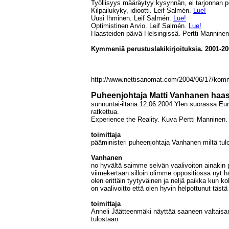
Työllisyys määräytyy kysynnän, ei tarjonnan p
Kilpailukyky, idiootti. Leif Salmén.
Lue!
Uusi Ihminen. Leif Salmén.
Lue!
Optimistinen Arvio. Leif Salmén.
Lue!
Haasteiden päivä Helsingissä. Pertti Mannine
Kymmeniä perustuslakikirjoituksia. 2001-20
http://www.nettisanomat.com/2004/06/17/komm
Puheenjohtaja Matti Vanhanen haas
sunnuntai-iltana 12.06.2004 Ylen suorassa Eur
ratkettua.
Experience the Reality. Kuva Pertti Manninen.
toimittaja
pääministeri puheenjohtaja Vanhanen miltä tul
Vanhanen
no hyvältä saimme selvän vaalivoiton ainakin pa
viimekertaan silloin olimme oppositiossa nyt h
olen erittäin tyytyväinen ja neljä paikka kun 
on vaalivoitto että olen hyvin helpottunut tästä
toimittaja
Anneli Jäätteenmäki näyttää saaneen valtaisan
tulostaan