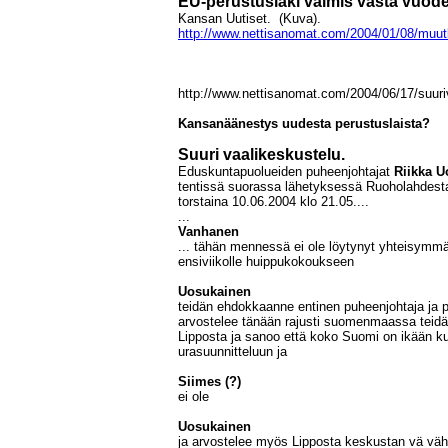
EU-perustuslaki valmis vasta vuode
Kansan Uutiset. (Kuva).
http://www.nettisanomat.com/2004/01/08/muut
http://www.nettisanomat.com/2004/06/17/suuri
Kansanäänestys uudesta perustuslaista?
Suuri vaalikeskustelu.
Eduskuntapuolueiden puheenjohtajat
Riikka 
tentissä suorassa lähetyksessä Ruoholahdest
torstaina 10.06.2004 klo 21.05....
...
Vanhanen
... tähän mennessä ei ole löytynyt yhteisymmärr
ensiviikolle huippukokoukseen
Uosukainen
teidän ehdokkaanne entinen puheenjohtaja ja p
arvostelee tänään rajusti suomenmaassa teid
Lipposta ja sanoo että koko Suomi on ikään ku
urasuunnitteluun ja
Siimes (?)
ei ole
Uosukainen
ja arvostelee myös Lipposta keskustan vä väh