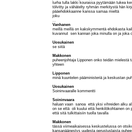
turha tulla lakki kourassa pyytämään tukea k
tölvitty ja vähätelty ryhmän merkitystä hän kirj
pääehdokkaanne kanssa samaa mieltä
joku
...
Vanhanen
meillä meillä on kakskymmentä ehdokasta kai
kuvannut sen kannan joka minulla on ja joka 
Uosukainen
se siitä
Makkonen
puheenjohtaja Lipponen onko teidän mielestä t
yhteen
Lipponen
minä kuuntelen pääministeriä ja keskustan pu
Uosukainen
Soininvaaralle kommentti
Soininvaara
haluan vaan sanoa että yksi vihreiden alku alk
on se että oli kuului että henkilökohtainen on p
että sitä tulkittaisiin tuolla tavalla
Makkonen
tässä viimeaikaisessa keskustelussa on otsik
kansanäänestys uudesta perustuslaista puheen