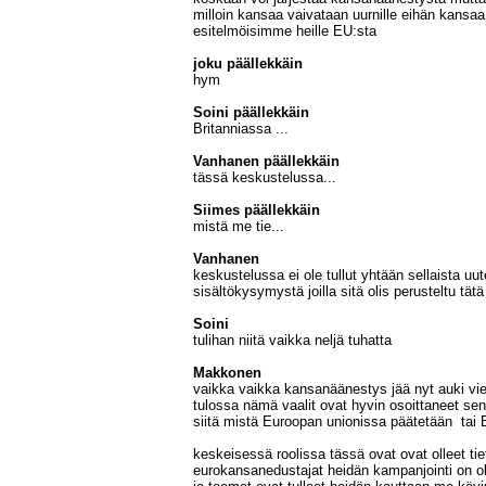
milloin kansaa vaivataan uurnille eihän kansaa
esitelmöisimme heille EU:sta
joku päällekkäin
hym
Soini päällekkäin
Britanniassa ...
Vanhanen päällekkäin
tässä keskustelussa...
Siimes päällekkäin
mistä me tie...
Vanhanen
keskustelussa ei ole tullut yhtään sellaista u
sisältökysymystä joilla sitä olis perusteltu tä
Soini
tulihan niitä vaikka neljä tuhatta
Makkonen
vaikka vaikka kansanäänestys jää nyt auki viel
tulossa nämä vaalit ovat hyvin osoittaneet sen 
siitä mistä Euroopan unionissa päätetään tai
keskeisessä roolissa tässä ovat ovat olleet tiet
eurokansanedustajat heidän kampanjointi on oll