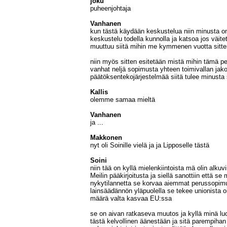
joku
puheenjohtaja
Vanhanen
kun tästä käydään keskustelua niin minusta o
keskustelu todella kunnolla ja katsoa jos väite
muuttuu siitä mihin me kymmenen vuotta sitte
niin myös sitten esitetään mistä mihin tämä p
vanhat neljä sopimusta yhteen toimivallan jak
päätöksentekojärjestelmää siitä tulee minusta
Kallis
olemme samaa mieltä
Vanhanen
ja ...
Makkonen
nyt oli Soinille vielä ja ja Lipposelle tästä
Soini
niin tää on kyllä mielenkiintoista mä olin alkuvi
Meilin pääkirjoitusta ja siellä sanottiin että se
nykytilannetta se korvaa aiemmat perussopimu
lainsäädännön yläpuolella se tekee unionista o
määrä valta kasvaa EU:ssa
se on aivan ratkaseva muutos ja kyllä minä l
tästä kelvollinen äänestään ja sitä parempihan