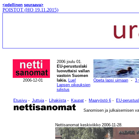
<edellinen
seuraava>
POISTOT (HO 19.11.2015)
2006 joulu 01.
EU-perustuslaki
luovuttaisi vallan
vastoin Suomen
2006-12-01
lakia.
Lue!
Opeta lapsi uimaan
-
3 
Lapsen oikeuksien
julistus
Etusivu
-
Juttuja
-
Lihakiista
-
Kaupat
-
Maaryöstö 6
-
EU-perustusl
Sanomisen ja julkaisemisen v
Nettisanomat keskiviikko 2006-11-28.