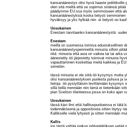
kansanäänestys olisi hyvä haaste poliitikoille 
olen sitä mieltä että se sopimus sinänsä pitä
päädymme EU:ssa myös semmoiseen että ala
kansanäänestyksiä koska tietysti semmoinen t
hyväksyy ja yks hylkää niin ei tietysti oo ka
Uosukainen
Enestam tarvitaanko kansanäänestystä uudest
Enestam
meillä on suomessa toimiva edustuksellinen de
kansanäänestysperinnettä minusta silloin pitää
riitä minusta että asia on vaikea tai tai arka v
äänestetty öö järjestetty toimivat minusta hy
vapauttaminen koskettaa meitä kaikkea ja EU:
siirrettiin
tässä minusta ei ole siitä öö kysymys mutta yks
olisi kansanäänestyksen puolesta puhuva ja se o
tietoja öö pystyttäisiin levittämään kysymys o
sillä tiellä mennään niin tämä ei tietenkään sit
pian Sveitsin tilanteessa jossa on koko ajan va
Uosukainen
tässä kävi ilmi että hallituspuolueissa ei tätä
todennäkösenä ja oppositiosta sitten löytyy 
Kallikselle vielä lyhyesti ja sitten mennään mui
Kallis
jos tästä yrittää jonkun johtopäätöksen vetää 