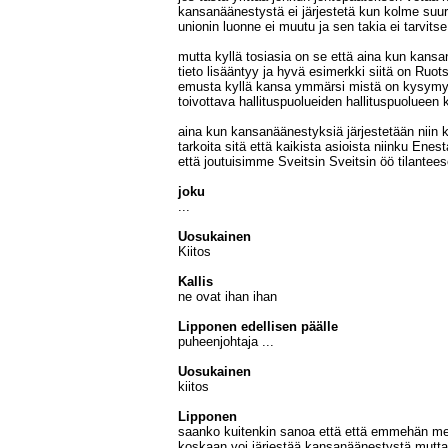
kansanäänestystä ei järjestetä kun kolme suuri
unionin luonne ei muutu ja sen takia ei tarvitse
mutta kyllä tosiasia on se että aina kun kansan
tieto lisääntyy ja hyvä esimerkki siitä on Ruo
emusta kyllä kansa ymmärsi mistä on kysymys j
toivottava hallituspuolueiden hallituspuolueen k
aina kun kansanäänestyksiä järjestetään niin 
tarkoita sitä että kaikista asioista niinku Enes
että joutuisimme Sveitsin Sveitsin öö tilantee
joku
...
Uosukainen
Kiitos
Kallis
ne ovat ihan ihan
Lipponen edellisen päälle
puheenjohtaja ...
Uosukainen
kiitos
Lipponen
saanko kuitenkin sanoa että että emmehän mekä
koskaan voi järjestää kansanäänestystä mutta 