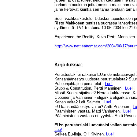
ja teemat ovat tulleet heidän kauttaan me k
parlamentaarikkoa jotka omissa maissaan ov
ja he kertovat kuinka sen tämä tehdään tämä
...
Suuri vaalikeskustelu. Eduskuntapuolueiden p
Risto Makkosen
tentissä suorassa lähetykse
sydämestä. TV1 torstaina 10.06.2004 klo 21.0
Experience the Reality. Kuva Pertti Manninen.
http://www.nettisanomat.com/2004/06/17/suuri
Kirjoituksia:
Perustuslaki ei ratkaise EU:n demokratiavajet
Kansanäänestys uudesta perustuslaista? Suuri
Puheenjohtajien perustelut.
Lue!
Stubb & Constitution. Pertti Manninen.
Lue!
Missä Suomi sijaitsee? Herran kukkarossa. K
Lipponen ja Vanhanen - oligarkia oligarkian sis
Kenen valta? Leif Salmén.
Lue!
EU-kansanäänestys vai ei? Antti Pesonen.
Lu
Pääministeri vastaa. Matti Vanhanen.
Lue!
Pääministerin vastaus ei tyydytä. Antti Peso
EU:n perustuslaki luovuttaisi vallan vastoi
Lue!
Selkeä Eu-linja. Olli Kivinen.
Lue!