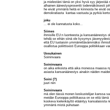
ja mielestäni tämä on yksi hyvä syy järjestää
alhainen äänestysprosentti todennäköisesti joht
he eivät ymmärrä heitä ei kiinnosta he eivät o
demokratiasta kantaa vastuuta ja pyrkiä ker
joku
... ei ole kannatusta koko...
Siimes
ihmisille EU:n luonteesta ja kansanäänestys oli
tehdä se eihän siinä ole kysymys jäsenyydest
että EU tuotaisiin ymmärrettävämmäksi ihmisil
osallistua poliittisesti Eurooppa politiikkaan v
Uosukainen
Soininvaara
Soininvaara
on aika erikoista että aika monessa maassa nyt
asiasta kansanäänestys ainakin näiden maiden
Soini (?)
juuri niin
Soininvaara
mä olen tässä monen keskustelijan kanssa sam
meidän Eurooppa politiikassa on se että tämä 
koskeva kielenkäyttö etääntyy kansalaisista ni
ymmärrä mistä puhutaan