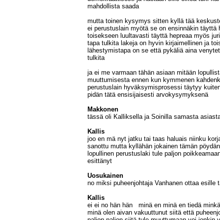
mahdollista saada
mutta toinen kysymys sitten kyllä tää keskust
ei perustuslain myötä se on ensinnäkin täyttä 
toisekseen luultavasti täyttä hepreaa myös ju
tapa tulkita lakeja on hyvin kirjaimellinen ja to
lähestymistapa on se että pykäliä aina venyte
tulkita
ja ei me varmaan tähän asiaan mitään lopullis
muuttumisesta ennen kun kymmenen kahdenk
perustuslain hyväksymisprosessi täytyy kuitenki
pidän tätä ensisijaisesti arvokysymyksenä
Makkonen
tässä oli Kalliksella ja Soinilla samasta asiast
Kallis
joo en mä nyt jatku tai taas haluais niinku kor
sanottu mutta kyllähän jokainen tämän pöydän y
lopullinen perustuslaki tule paljon poikkeamaan
esittänyt
Uosukainen
no miksi puheenjohtaja Vanhanen ottaa esille 
Kallis
ei ei no hän hän minä en minä en tiedä minkä 
minä olen aivan vakuuttunut siitä että puheenj
paljon paljon siitä tule muuttumaan voi jonkin 