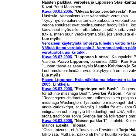
Naisten palkkaa, veroalea ja Lipposen Stasi-kantaa
Kuvat Pertti Manninen.
Kuva 08.03.2006.
"
Oikeaa tietoa verotuksesta
". Kan
Uusitalo.
Veronalennukset vähentävät verotuloja.
"Kysymys veroalennusten vaikutuksesta verotuottoon
veronalennukset ovat osoittautuneet hyödyllisiksi, 
kasvaneet myös siksi, että talous ja sitä kautta vero
tutkia, miten suuri verokertymä olisi, jos verotusta ei 
Lue myös!
Veroaleen käytetyistä rahoista tuleekin valtiolle ta
Väärää tietoa verotuksesta 2. Veronmaksajien pää
verotuotot uusi
kritiikki.
Kuva 08.03.2006.
"
Lipponen luottaa
". Kauppalehti P
Vastine.
Paavo Lipponen,
puhemies 2003-.
Kari Hu
"Luotan tässä asiassa täysin
Mauno Koiviston
ja
Se
Luottamukseni heidän arvostelukykyynsä on niin vahvaa
Lue myös!
Paavo Lipponen. Eräs näkökulma tekemisiin ja kann
2005. Linkkejä.
Kuva 08.03.2006.
"
Regeringen och Bush
". Dagens 
för att inte misshaga Bush".
Sverker Åström.
"Panisk
"Regeringens deklaration om utrikespolitiken präglas
misshaga Washington. Tystnaden om irakkriget, det ut
andra världskriget, är skamlig. I stället för att - som
O
indignation och sorg ryta till ordentligt mot USA, vill
stolta traditioner sonm Sverige har på folkrättens om
Kuva 08.03.2006.
"
Naisen palkka 1
". Iltalehti. Kolu
mainoslauseita.
Tulossa!
"Olisin toivonut, että Tasavallan Presidentti
Tarja Ha
faktoissa. Mutta ei, pakko oli hymy huulilla kertoa ka