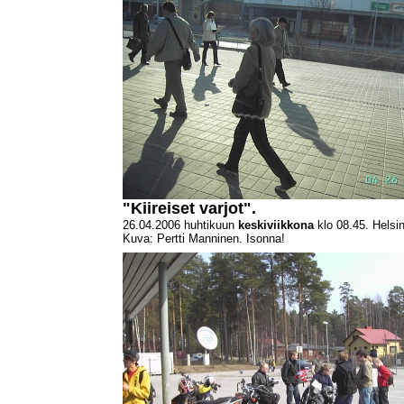
"Kiireiset varjot".
26.04.2006 huhtikuun
keskiviikkona
klo 08.45. Helsin
Kuva: Pertti Manninen. Isonna!