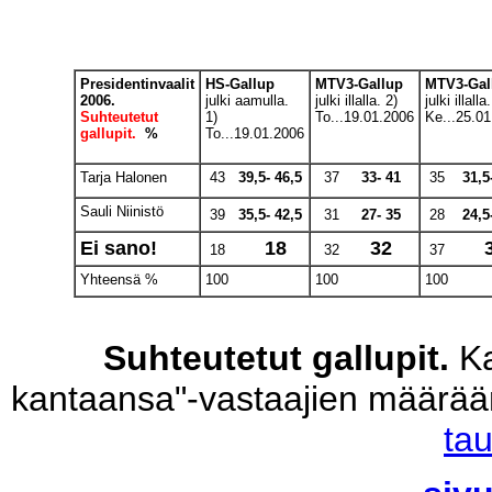
Presidentinvaalit
HS-Gallup
MTV3-Gallup
MTV3-Gal
2006.
julki aamulla.
julki illalla. 2)
julki illalla
Suhteutetut
1)
To...19.01.2006
Ke...25.01
gallupit.
%
To...19.01.2006
Tarja Halonen
43
39,5- 46,5
37
33- 41
35
31,5
Sauli Niinistö
39
35,5- 42,5
31
27- 35
28
24,5
Ei sano!
18
32
18
32
37
Yhteensä %
100
100
100
Suhteutetut gallupit.
Ka
kantaansa"-vastaajien määrää
ta