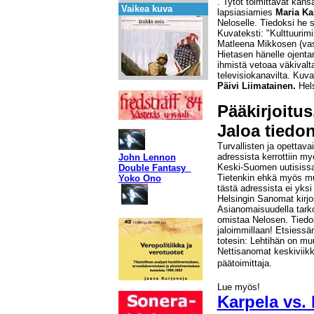
. Tytöt toimittavat kan
Vaikea kuva
lapsiasiamies
Maria Ka
Neloselle. Tiedoksi he s
Kuvateksti: "Kulttuurimi
Matleena Mikkosen (vas,)
Hietasen hänelle ojenta
ihmistä vetoaa väkivalt
televisiokanavilta. Kuv
Päivi Liimatainen.
Hels
Pääkirjoitus
Jaloa tiedon
Turvallisten ja opettava
adressista kerrottiin m
John Lennon
Keski-Suomen uutisissa
Double Fantasy
Tietenkin ehkä myös mu
Yoko Ono
tästä adressista ei y
Helsingin Sanomat kirjo
Asianomaisuudella tar
omistaa Nelosen. Tiedon
jaloimmillaan! Etsiessä
totesin: Lehtihän on muu
Nettisanomat keskiviikk
päätoimittaja.
Lue myös!
Karpela vs. P