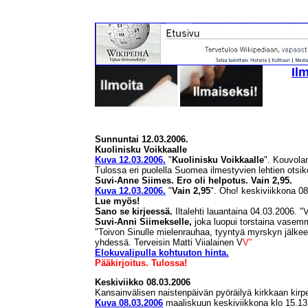
Il
Sunnuntai 12.03.2006.
Kuolinisku Voikkaalle
Kuva 12.03.2006.
"
Kuolinisku Voikkaalle
". Kouvola
Tulossa eri puolella Suomea ilmestyvien lehtien otsik
Suvi-Anne Siimes. Ero oli helpotus. Vain 2,95.
Kuva 12.03.2006.
"
Vain 2,95
". Oho! keskiviikkona 0
Lue myös!
Sano se kirjeessä.
Iltalehti lauantaina 04.03.2006. 
Suvi-Anni Siimekselle,
joka luopui torstaina vasemmi
"Toivon Sinulle mielenrauhaa, tyyntyä myrskyn jäl
yhdessä.
Terveisin Matti Viialainen V
V
"
Elokuvalipulla kohtuuton hinta.
Pääkirjoitus. Tulossa!
Keskiviikko 08.03.2006
Kansainvälisen naistenpäivän pyöräilyä kirkkaan ki
Kuva 08.03.2006
maaliskuun keskiviikkona klo 15.1