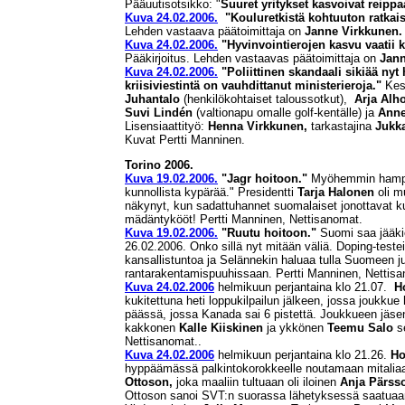
Pääuutisotsikko: "
Suuret yritykset kasvoivat reipp
Kuva 24.02.2006.
"Kouluretkistä kohtuuton ratkai
Lehden vastaava päätoimittaja on
Janne Virkkunen.
Kuva 24.02.2006.
"Hyvinvointierojen kasvu vaatii k
Pääkirjoitus. Lehden vastaavas päätoimittaja on
Jann
Kuva 24.02.2006.
"Poliittinen skandaali sikiää ny
kriisiviestintä on vauhdittanut ministerieroja."
Kesk
Juhantalo
(henkilökohtaiset taloussotkut),
Arja Alh
Suvi Lindén
(valtionapu omalle golf-kentälle) ja
Anne
Lisensiaattityö:
Henna Virkkunen,
tarkastajina
Jukk
Kuvat Pertti Manninen.
Torino 2006.
Kuva 19.02.2006.
"Jagr hoitoon."
Myöhemmin hamp
kunnollista kypärää." Presidentti
Tarja Halonen
oli m
näkynyt, kun sadattuhannet suomalaiset jonottavat 
mädäntykööt! Pertti Manninen, Nettisanomat.
Kuva 19.02.2006.
"Ruutu hoitoon."
Suomi saa jääkie
26.02.2006. Onko sillä nyt mitään väliä. Doping-teste
kansallistuntoa ja Selännekin haluaa tulla Suomeen 
rantarakentamispuuhissaan. Pertti Manninen, Nettis
Kuva 24.02.2006
helmikuun perjantaina klo 21.07.
H
kukitettuna heti loppukilpailun jälkeen, jossa joukku
päässä, jossa Kanada sai 6 pistettä. Joukkueen jäse
kakkonen
Kalle Kiiskinen
ja ykkönen
Teemu Salo
s
Nettisanomat..
Kuva 24.02.2006
helmikuun perjantaina klo 21.26.
Ho
hyppäämässä palkintokorokkeelle noutamaan mitaliaa
Ottoson,
joka maaliin tultuaan oli iloinen
Anja Pärss
Ottoson sanoi SVT:n suorassa lähetyksessä saatuaan