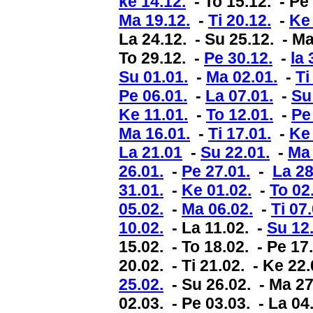
ke 14.12.
- To 15.12. - Pe 
Ma 19.12.
-
Ti 20.12.
-
Ke 
La 24.12. - Su 25.12. - Ma
To 29.12. -
Pe 30.12.
-
la 
Su 01.01.
-
Ma 02.01.
-
Ti
Pe 06.01.
-
La 07.01.
-
Su
Ke 11.01.
-
To 12.01.
-
Pe
Ma 16.01.
-
Ti 17.01.
-
Ke 
La 21.01
-
Su 22.01.
-
Ma 
26.01.
-
Pe 27.01.
-
La 28
31.01.
-
Ke 01.02.
-
To 02
05.02.
-
Ma 06.02.
-
Ti 07.
10.02.
- La 11.02. -
Su 12.
15.02. - To 18.02. - Pe 17
20.02. - Ti 21.02. - Ke 22
25.02.
- Su 26.02. - Ma 27.
02.03. - Pe 03.03. - La 04