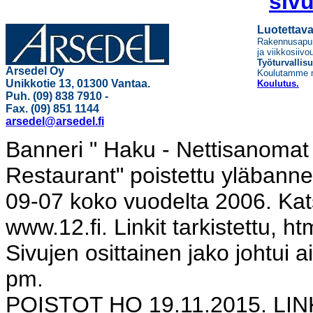
siv
Luotettava
Rakennusapumi
ja viikkosiiv
Työturvallis
Arsedel Oy
Koulutamme m
Unikkotie 13, 01300 Vantaa.
Koulutus.
Puh. (09) 838 7910 -
Fax. (09) 851 1144
arsedel@arsedel.fi
Banneri " Haku - Nettisanomat 
Restaurant" poistettu yläbanne
09-07 koko vuodelta 2006. Kats
www.12.fi. Linkit tarkistettu, ht
Sivujen osittainen jako johtui a
pm.
POISTOT HO 19.11.2015. LI