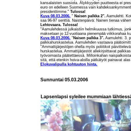
kansalaisten suosiota. Älykkyyden puutteesta ei pres
euro on edelleen Suomessa vain kahdeksankymmentä 
presidenttimme."
Tulossa!
Kuva 08.03.2006.
"
Naisen palkka 2".
Aamulehti. Kot
saa 96-97 senttiä. Naistenpäivä: Nainen tienaa vähemm
Lehtovaara.
Tulossa!
"Aamulehdessä julkaistiin helmikuussa tutkimus, jon
maksetaan jo 12-vuotiaana pienempää viikkorahaa kui
Kuva 08.03.2006.
"
Naisen palkka 3".
Aamulehti. 3. p
palkkahurskastelua. Aamulehden vastaava päätoimit
"Ammattijärjestöjen ohella myös poliitikot päivittele
hurskastelua. Ammattijärjestöt allekirjoittavat palkka
työvoimasta päätettäessä. Milloinkahan naispalkoista
sitä, että etenkin hoiva-aloilla pätkätyöt painavat al
Elokuvalipulla kohtuuton hinta.
Sunnuntai 05.03.2006
Lapsenlapsi syleilee mummiaan lähtiessä