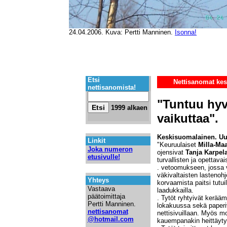
24.04.2006. Kuva: Pertti Manninen.
Isonna!
Etsi
Nettisanomat kes
nettisanomista!
"Tuntuu hyv
1999 alkaen
vaikuttaa".
Keskisuomalainen. Uut
Linkit
"Keuruulaiset
Milla-Maa
Joka numeron
ojensivat
Tanja Karpela
etusivulle!
turvallisten ja opettava
. vetoomukseen, jossa va
väkivaltaisten lastenoh
Yhteys
korvaamista paitsi tutuill
Vastaava
laadukkailla.
päätoimittaja
. Tytöt ryhtyivät kerä
Pertti Manninen.
lokakuussa sekä paperiv
nettisanomat
nettisivuillaan. Myös mo
@hotmail.com
kauempanakin heittäytyi