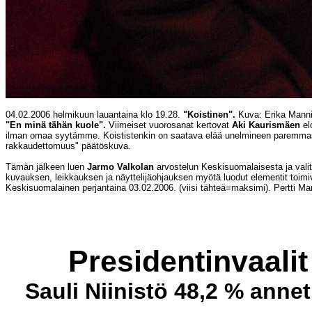
04.02.2006 helmikuun lauantaina klo 19.28.
"Koistinen".
Kuva: Erika Manni
"En minä tähän kuole".
Viimeiset vuorosanat kertovat
Aki Kaurismäen
el
ilman omaa syytämme. Koististenkin on saatava elää unelmineen paremmasta 
rakkaudettomuus" päätöskuva.
Tämän jälkeen luen
Jarmo Valkolan
arvostelun Keskisuomalaisesta ja valit
kuvauksen, leikkauksen ja näyttelijäohjauksen myötä luodut elementit toim
Keskisuomalainen perjantaina 03.02.2006. (viisi tähteä=maksimi). Pertti Ma
Presidentinvaalit
Sauli Niinistö 48,2 % anne