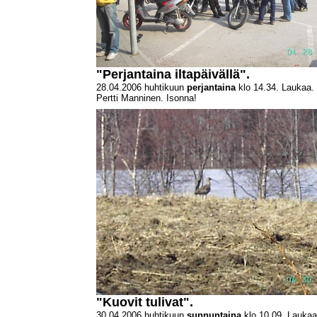
"Perjantaina iltapäivällä".
28.04.2006 huhtikuun
perjantaina
klo 14.34. Laukaa.
Pertti Manninen. Isonna!
"Kuovit tulivat".
30.04.2006 huhtikuun
sunnuntaina
klo 10.09. Laukaa