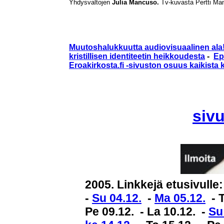
Yhdysvaltojen
Julia Mancuso.
Tv-kuvasta Pertti Ma
Muutoshalukkuutta audiovisuaalinen ala
kristillisen identiteetin heikkoudesta
-
Ep
Eroakirkosta.fi -sivuston osuus kaikista
siv
2005. Linkkejä etusivulle
-
Su 04.12.
-
Ma 05.12.
- T
Pe 09.12. - La 10.12. -
Su