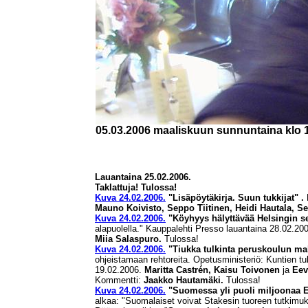
05.03.2006 maaliskuun sunnuntaina klo 15
Lauantaina 25.02.2006.
Taklattuja! Tulossa!
Kuva 24.02.2006.
"Lisäpöytäkirja. Suun tukkijat" .
Mauno Koivisto, Seppo Tiitinen, Heidi Hautala, S
Kuva 24.02.2006.
"Köyhyys hälyttävää Helsingin s
alapuolella." Kauppalehti Presso lauantaina 28.02.20
Miia Salaspuro.
Tulossa!
Kuva 24.02.2006.
"Tiukka tulkinta peruskoulun ma
ohjeistamaan rehtoreita. Opetusministeriö: Kuntien tu
19.02.2006.
Maritta Castrén, Kaisu Toivonen
ja
Eeva
Kommentti:
Jaakko Hautamäki.
Tulossa!
Kuva 24.02.2006.
"Suomessa yli puoli miljoonaa 
alkaa: "Suomalaiset voivat Stakesin tuoreen tutki