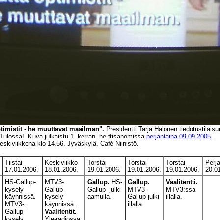
timistit - he muuttavat maailman".
Presidentti Tarja Halonen tiedotustila
. Tulossa! Kuva julkaistu 1. kerran ne
ttisanomissa
perjantaina 09.09.2005.
skiviikkona klo 14.56. Jyväskylä. Café Niinistö.
Tiistai
Keskiviikko
Torstai
Torstai
Torstai
Perja
17.01.2006.
18.01.2006.
19.01.2006.
19.01.2006.
19.01.2006.
20.0
HS-Gallup-
MTV3-
Gallup.
HS-
Gallup.
Vaalitentti.
kysely
Gallup-
Gallup julki
MTV3-
MTV3:ssa
käynnissä.
kysely
aamulla.
Gallup julki
illalla.
MTV3-
käynnissä.
illalla.
Gallup-
Vaalitentit.
kysely
Yle-radiossa