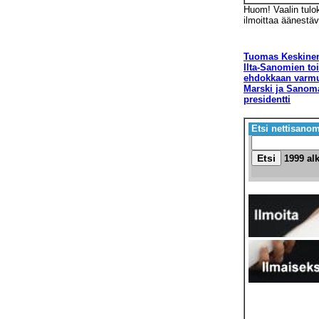
Huom! Vaalin tulo
ilmoittaa äänestäv
Tuomas Keskinen,
Ilta-Sanomien to
ehdokkaan varm
Marski ja Sanom
presidentti
Etsi nettisanom
1999 al