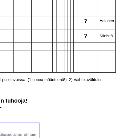
?
Halonen
?
Niinistö
puoliluvuissa. (1.nopea määritelmä!). 2) Vaihteluvälitulos
tin tuhooja!
-