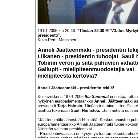
19.01.2006 klo 20.46.
"Tänään 22.30 MTV3.doc Myrkyt
presidentti".
Kuva Pertti Manninen.
Anneli Jäätteenmäki - presidentin teki
Liikanen - presidentin tuhooja! Sauli N
Tobinin veron ja siitä puhuvien vähätt
Gallupit - mielipiteenmuodostajia vai
mielipiteestä kertovia?
Anneli Jäätteenmäki - presidentin tekijä!
Keskiviikkona 18.01.2006
Ilta-Sanomat
ennustaa, että e
nykyinen europarlamentaarikko
Anneli Jäätteenmäki
as
presidentti
Tarja Halosta.
Tänään torstaina sitten Yle ke
asettuu tukemaan
Sauli Niinistöä.
Etsin netistä uutisen
"Jäätteenmäki äänestää Niinistöä. Keskustanaisten puh
europarlamentaarikko Anneli Jäätteenmäki tukee kokoo
Niinistön valintaa presidentiksi.
- Presidentinvaalissa on kysymys luottamuksesta ehd