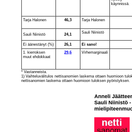
käynnissä.
Tarja Halonen
46,3
Tarja Halonen
Sauli Niinistö
Sauli Niinistö
24,1
Ei äänestänyt (%)
26,1
Ei sano!
1. kierroksen
29,6
Virhemarginaali
muut ehdokkaat
* Vastanneista.
1) Vaihteluvälitulos nettisanomien laskema ottaen huomioon tulok
nettisanomien laskema ottaen huomioon tuloksen pyöristyksen.
Anneli Jäätteen
Sauli Niinistö 
mielipiteenmuo