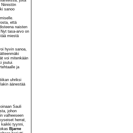
lanteissa, joita
Niinistön
äki sanoo
miselle.
rosta, että
disteena naisten
 Nyt tasa-arvo on
stää miestä
 voi hyvin sanoa,
äätteenmäki
vät voi mitenkään
 joutui.
tehtaalle ja
tiikan uhriksi
llakin äänestää
.
koinaan Sauli
ta, johon
kin valheeseen
kyseiset herrat,
a kaikki tyynni,
hdokas
Bjarne