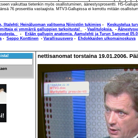
kseen vaikuttaa tietenkin myös osallistuminen, äänestysprosentti. HS-Gallup
änsä 76 prosenttia vastaajista. MTV3-Gallupissa ei kerrottu mitään osallistum
 Iltalehti: Heinäluoman valitsema Niinistön tukimies
-
Keskustelua tur
imittaja ei ymmärrä galluppien tarkoitusta!
-
Vaalituloksia.
-
Äänestysv
uudesta.
-
Erään gallupin anatomia. Aamulehti ja Turun Sanomat 05.0
a
-
Seppo Konttinen
-
Varallisuusvero
-
Ehdokkaiden ulkomainoskuva
nettisanomat torstaina 19.01.2006. Pää
ista!
kaen