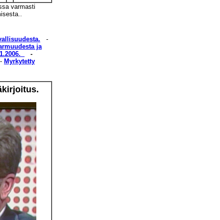
issa varmasti
isesta..
vallisuudesta.
-
armuudesta ja
1.2006.
-
-
Myrkytetty
kirjoitus.