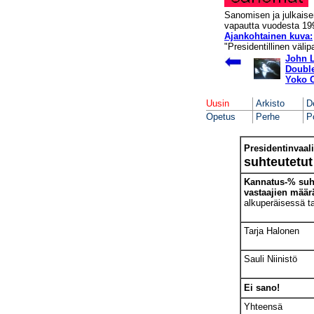
Sanomisen ja julkais
vapautta vuodesta 19
Ajankohtainen kuva:
"Presidentillinen välip
John 
Doubl
Yoko 
Uusin
Arkisto
D
Opetus
Perhe
Po
Presidentinvaali
suhteutetut 
Kannatus-% suht
vastaajien määr
alkuperäisessä t
Tarja Halonen
Sauli Niinistö
Ei sano!
Yhteensä