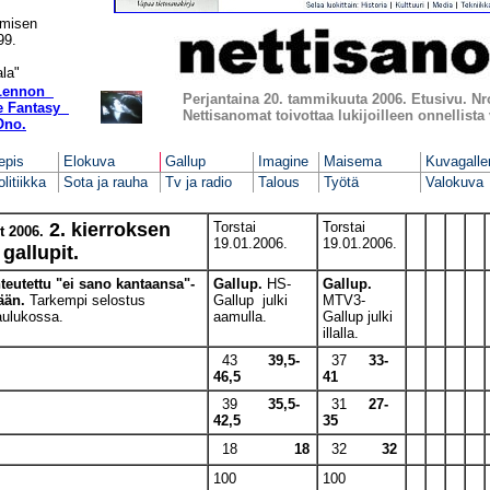
emisen
99.
ala"
Lennon
Perjantaina 20. tammikuuta 2006. Etusivu. Nr
e Fantasy
Nettisanomat toivottaa lukijoilleen onnellista
Ono.
epis
Elokuva
Gallup
Imagine
Maisema
Kuvagalle
litiikka
Sota ja rauha
Tv ja radio
Talous
Työtä
Valokuva
2. kierroksen
Torstai
Torstai
t 2006.
19.01.2006.
19.01.2006.
gallupit.
eutettu "ei sano kantaansa"-
Gallup.
HS-
Gallup.
ään.
Tarkempi selostus
Gallup julki
MTV3-
aulukossa.
aamulla.
Gallup julki
illalla.
43
39,5-
37
33-
46,5
41
39
35,5-
31
27-
42,5
35
18
18
32
32
100
100