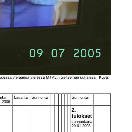
isuudessa vieraansa vieressä MTV3:n Seitsemän uutisissa. Kuva:
ntai
Lauantai
Sunnuntai
Sunnuntai
1.2006.
2.
tulokset
sunnuntaina
29.01.2006.