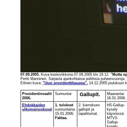
07.09.2005.
Kuva keskiviikkona 07.09.2005 klo 19.12.
"Mutta op
Pertti Manninen. Sarjasta ajankohtaisia polittisia puheenvuoroja
Eilinen kuva:
"Uusi presidenttikauppa".
14.12.2005 joulukuun ke
Presidentinvaalit
Sunnuntai
Gallupit.
Maanantai
2006.
16.01.2006.
Ehdokkaiden
1. tulokset
2. kierroksen
HS-Gallup-
ulkomainoskuva!
sunnuntaina
gallupit ja
kysely
15.01.2006.
tapahtumat.
käynnissä.
Faktaa.
MTV3-
Gallup-
kysely