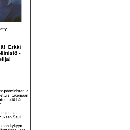
etty
jä! Erkki
iinistö -
elijä!
x-pääministeri ja
ettuisi tukemaan
rtoo, että hän
:
eenjohtaja
muksen Sauli
okkaan kykyyn