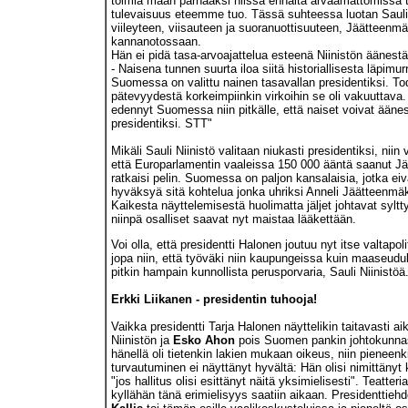
toimia maan parhaaksi niissä ennalta arvaamattomissa ti
tulevaisuus eteemme tuo. Tässä suhteessa luotan Sauli 
viileyteen, viisauteen ja suoranuottisuuteen, Jäätteenm
kannanotossaan.
Hän ei pidä tasa-arvoajattelua esteenä Niinistön äänestä
- Naisena tunnen suurta iloa siitä historiallisesta läpimur
Suomessa on valittu nainen tasavallan presidentiksi. To
pätevyydestä korkeimpiinkin virkoihin se oli vakuuttava.
edennyt Suomessa niin pitkälle, että naiset voivat ääne
presidentiksi. STT"
Mikäli Sauli Niinistö valitaan niukasti presidentiksi, niin
että Europarlamentin vaaleissa 150 000 ääntä saanut J
ratkaisi pelin. Suomessa on paljon kansalaisia, jotka ei
hyväksyä sitä kohtelua jonka uhriksi Anneli Jäätteenmäki
Kaikesta näyttelemisestä huolimatta jäljet johtavat syltty
niinpä osalliset saavat nyt maistaa lääkettään.
Voi olla, että presidentti Halonen joutuu nyt itse valtapoli
jopa niin, että työväki niin kaupungeissa kuin maaseudu
pitkin hampain kunnollista perusporvaria, Sauli Niinistöä
Erkki Liikanen - presidentin tuhooja!
Vaikka presidentti Tarja Halonen näyttelikin taitavasti ai
Niinistön ja
Esko Ahon
pois Suomen pankin johtokunnas
hänellä oli tietenkin lakien mukaan oikeus, niin pieneen
turvautuminen ei näyttänyt hyvältä: Hän olisi nimittänyt 
"jos hallitus olisi esittänyt näitä yksimielisesti". Teatteri
kyllähän tänä erimielisyys saatiin aikaan. Presidenttie