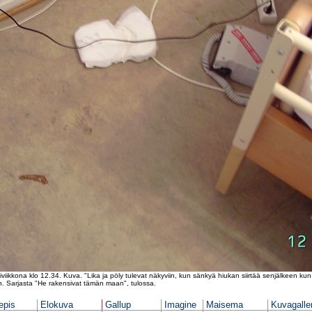
iikkona klo 12.34. Kuva. "Lika ja pöly tulevat näkyviin, kun sänkyä hiukan siirtää senjälkeen ku
n. Sarjasta "He rakensivat tämän maan", tulossa.
epis
Elokuva
Gallup
Imagine
Maisema
Kuvagalle