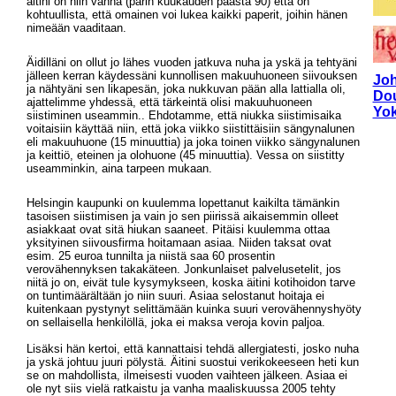
äitini on niin vanha (parin kuukauden päästä 90) että on
kohtuullista, että omainen voi lukea kaikki paperit, joihin hänen
nimeään vaaditaan.
Äidilläni on ollut jo lähes vuoden jatkuva nuha ja yskä ja tehtyäni
jälleen kerran käydessäni kunnollisen makuuhuoneen siivouksen
Jo
ja nähtyäni sen likapesän, joka nukkuvan pään alla lattialla oli,
Do
ajattelimme yhdessä, että tärkeintä olisi makuuhuoneen
Yok
siistiminen useammin.. Ehdotamme, että niukka siistimisaika
voitaisiin käyttää niin, että joka viikko siistittäisiin sängynalunen
eli makuuhuone (15 minuuttia) ja joka toinen viikko sängynalunen
ja keittiö, eteinen ja olohuone (45 minuuttia). Vessa on siistitty
useamminkin, aina tarpeen mukaan.
Helsingin kaupunki on kuulemma lopettanut kaikilta tämänkin
tasoisen siistimisen ja vain jo sen piirissä aikaisemmin olleet
asiakkaat ovat sitä hiukan saaneet. Pitäisi kuulemma ottaa
yksityinen siivousfirma hoitamaan asiaa. Niiden taksat ovat
esim. 25 euroa tunnilta ja niistä saa 60 prosentin
verovähennyksen takakäteen. Jonkunlaiset palvelusetelit, jos
niitä jo on, eivät tule kysymykseen, koska äitini kotihoidon tarve
on tuntimäärältään jo niin suuri. Asiaa selostanut hoitaja ei
kuitenkaan pystynyt selittämään kuinka suuri verovähennyshyöty
on sellaisella henkilöllä, joka ei maksa veroja kovin paljoa.
Lisäksi hän kertoi, että kannattaisi tehdä allergiatesti, josko nuha
ja yskä johtuu juuri pölystä. Äitini suostui verikokeeseen heti kun
se on mahdollista, ilmeisesti vuoden vaihteen jälkeen. Asiaa ei
ole nyt siis vielä ratkaistu ja vanha maaliskuussa 2005 tehty