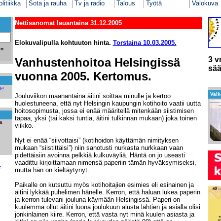
litiikka
Sota ja rauha
Tv ja radio
Talous
Työtä
Valokuva
Nettisanomat lauantaina 31.12.2005
Elokuvalipulla kohtuuton
hinta.
Torstaina 10.03.2005.
en
3 v
Vanhustenhoitoa Helsingissä
sä
vuonna 2005. Kertomus.
ja
Vaik
Jouluviikon maanantaina äitini soittaa minulle ja kertoo
huolestuneena, että nyt Helsingin kaupungin kotihoito vaatii uutta
hoitosopimusta, jossa ei enää määritellä mitenkään siistimisen
tapaa, yksi (tai kaksi tuntia, äitini tulkinnan mukaan) joka toinen
a
viikko.
Nyt ei enää “siivottaisi” (kotihoidon käyttämän nimityksen
mukaan “siistittäisi”) niin sanotusti nurkasta nurkkaan vaan
pidettäisiin avoinna pelkkiä kulkuväyliä. Häntä on jo useasti
vaadittu kirjoittamaan nimensä paperiin tämän hyväksymiseksi,
e
mutta hän on kieltäytynyt.
Paikalle on kutsuttu myös kotihoitajien esimies eli esinainen ja
äitini lykkää puhelimen hänelle. Kerron, että haluan lukea paperin
ja kerron tulevani jouluna käymään Helsingissä. Paperi on
kuulemma ollut äitini luona joulukuun alusta lähtien ja asialla olisi
jonkinlainen kiire. Kerron, että vasta nyt minä kuulen asiasta ja