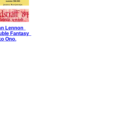
hn Lennon
uble Fantasy
o Ono.