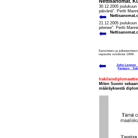
Nettisanomat. Ku
30.12.2005 joulukuun 
päivänä". Pertti Mann
Nettisanomat.c
21.12.2005 joulukuun 
pitenee". Pertti Manni
Nettisanomat.c
Sanomisen ja julkaisemisen
vapautta vuodesta 1999.
John Lennon
Fantasy Yok
Irakilaisdiplomaatti
Miten Suomi sekaant
määräyksestä diploma