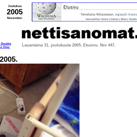
Joulukuu
2005
November
 Double
Lauantaina 31. joulukuuta 2005. Etusivu
. Nro 447.
o Ono.
2005.