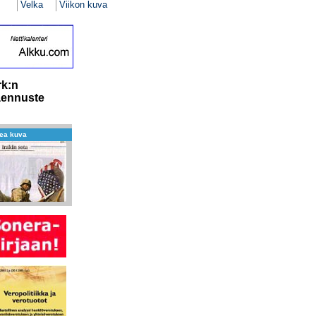
Velka
Viikon kuva
rk:n
äennuste
ea kuva