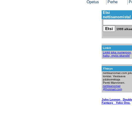
Opetus
Perhe
Po
Etsi
nettisanomista!
1999 alka
Linkit
Linkit joka numeroon 
haku, myös skandit!
Yhteys
nettisanomat.com jok
torstai. Vastaava
päätoimittaja
Pertti Manninen.
nettisanomat
@hotmail.com
John Lennon Doubl
Fantasy Yoko Ono.