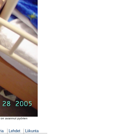
n on avannut pyörien
ria
Lehdet
Liikunta