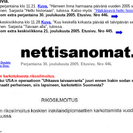
via.
perjantaina klo 11.21.
Kuva.
"Hämeen linna harmaana päivänä vuoden 2005 vi
inen. Sarjasta "Hetki historiaan", tulossa. Katso myös:
"Häikäisevä hetki hist
om extra perjantaina 30. joulukuuta 2005. Etusivu. Nro 446.
keskiviikkona klo 11.28.
Kuva.
"Kuu keskellä kirkasta päivää eli talvipäivän s
nen. Sarjasta "Taivaan alla", tulossa.
om extra keskiviikkona 21. joulukuuta 2005. Etusivu. Nro 445.
 Double
Perjantaina 30. joulukuuta 2005. Etusivu
. Nro 446.
o Ono.
en karkotuksesta rikosilmoitus.
ui USA:n operaatioon "Uhkaava taivaanranta" juuri ennen Irakin sodan 
atit perheineen, siis lapsineen, karkotettiin Suomesta?