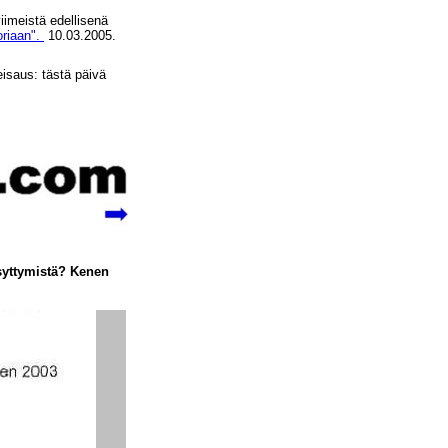
imeistä edellisenä
oriaan".
10.03.2005.
eisaus: tästä päivä
syttymistä? Kenen