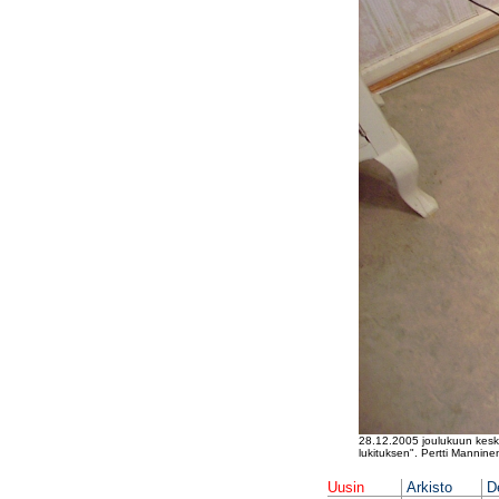
28.12.2005 joulukuun keskiv
lukituksen". Pertti Mannine
Uusin
Arkisto
D