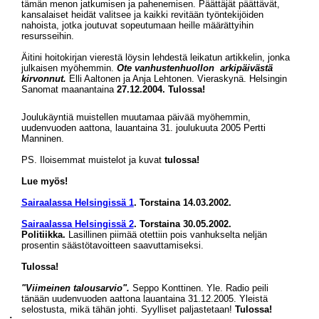
tämän menon jatkumisen ja pahenemisen. Päättäjät päättävät,
kansalaiset heidät valitsee ja kaikki revitään työntekijöiden
nahoista, jotka joutuvat sopeutumaan heille määrättyihin
resursseihin.
Äitini hoitokirjan vierestä löysin lehdestä leikatun artikkelin, jonka
julkaisen myöhemmin.
Ote vanhustenhuollon arkipäivästä
kirvonnut.
Elli Aaltonen ja Anja Lehtonen. Vieraskynä. Helsingin
Sanomat maanantaina
27.12.2004.
Tulossa!
Joulukäyntiä muistellen muutamaa päivää myöhemmin,
uudenvuoden aattona, lauantaina 31. joulukuuta 2005 Pertti
Manninen.
PS. Iloisemmat muistelot ja kuvat
tulossa!
Lue myös!
Sairaalassa Helsingissä 1
. Torstaina 14.03.2002.
Sairaalassa
Helsingissä 2
. Torstaina 30.05.2002.
Politiikka.
Lasillinen piimää otettiin pois vanhukselta neljän
prosentin säästötavoitteen saavuttamiseksi.
Tulossa!
"Viimeinen talousarvio".
Seppo Konttinen. Yle. Radio peili
tänään uudenvuoden aattona lauantaina 31.12.2005. Yleistä
selostusta, mikä tähän johti. Syylliset paljastetaan!
Tulossa!