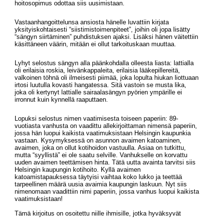
hoitosopimus odottaa siis uusimistaan.
Vastaanhangoittelunsa ansiosta hänelle luvattiin kirjata
yksityiskohtaisesti “siistimistoimenpiteet”, joihin oli jopa lisätty
“sängyn siirtäminen” puhdistuksen ajaksi. Lisäksi hänen väitettiin
käsittäneen väärin, mitään ei ollut tarkoituskaan muuttaa.
Lyhyt selostus sängyn alla päänkohdalla olleesta liasta: lattialla
oli erilaisia roskia, leivänkappaleita, erilaisia lääkepillereitä,
valkoinen töhnä oli ilmeisesti piimää, joka lopulta hiukan liottuaan
irtosi luutulla kovasti hangatessa. Sitä vastoin se musta lika,
joka oli kertynyt lattialle sairaalasängyn pyörien ympärille ei
irronnut kuin kynnellä raaputtaen.
Lopuksi selostus nimen vaatimisesta toiseen paperiin: 89-
vuotiasta vanhusta on vaadittu allekirjoittaman nimensä paperiin,
jossa hän luopui kaikista vaatimuksistaan Helsingin kaupunkia
vastaan. Kysymyksessä on asunnon avaimen katoaminen,
avaimen, joka on ollut kotihoidon vastuulla. Asiaa on tutkittu,
mutta “syyllistä” ei ole saatu selville. Vanhukselle on korvattu
uuden avaimen teettämisen hinta. Tätä uutta avainta tarvitsi siis
Helsingin kaupungin kotihoito. Kyllä avaimen
katoamistapauksessa täytyisi vaihtaa koko lukko ja teettää
tarpeellinen määrä uusia avaimia kaupungin laskuun. Nyt siis
nimenomaan vaadittiin nimi paperiin, jossa vanhus luopui kaikista
vaatimuksistaan!
Tämä kirjoitus on osoitettu niille ihmisille, jotka hyväksyvät