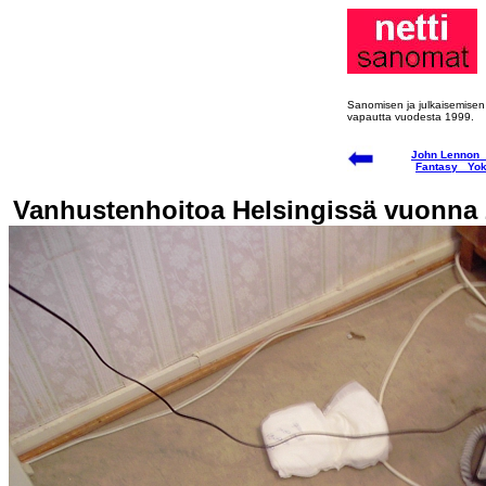
Sanomisen ja julkaisemisen
vapautta vuodesta 1999.
John Lennon
Fantasy Yok
Vanhustenhoitoa Helsingissä vuonna 