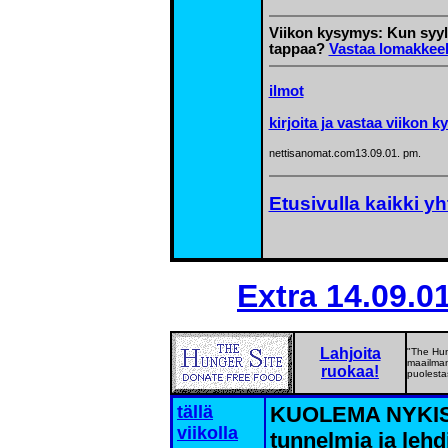
Viikon kysymys: Kun syylli
tappaa?
Vastaa lomakkeel
ilmot
kirjoita ja vastaa viikon 
nettisanomat.com13.09.01. pm.
Etusivulla kaikki yh
Extra
14.09.01
Lahjoita
"The Hung
maailman 
ruokaa!
puolesta
tällä
KUOLEMA NYKISS
viikolla
tunnelmia ja leh