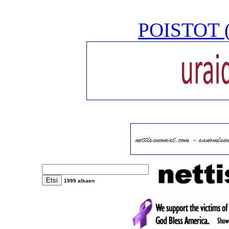
POISTOT (
1999 alkae
n