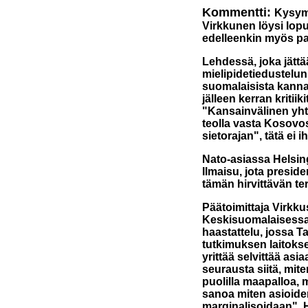
Kommentti:
Kysymy
Virkkunen löysi lop
edelleenkin myös p
Lehdessä, joka jättä
mielipidetiedustelun
suomalaisista kannat
jälleen kerran kritii
"Kansainvälinen yht
teolla vasta Kosovos
sietorajan", tätä ei i
Nato-asiassa Helsin
Ilmaisu, jota preside
tämän hirvittävän ter
Päätoimittaja Virkk
Keskisuomalaisessa
haastattelu, jossa T
tutkimuksen laitoks
yrittää selvittää as
seurausta siitä, mite
puolilla maapalloa, 
sanoa miten asioiden 
marginalisoidaan". 