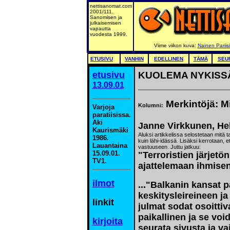
nettisanomat.com
2001/111.
Sanomisen ja
julkaisemisen
vapautta
vuodesta 1999.
Viime viikon kuva:
Nainen Pariis
ETUSIVU
VANHIN
EDELLINEN
TÄMÄ
SEU
etusivu
KUOLEMA NYKISSÄ 
13.09.01
Merkintöjä: M
Kolumni:
Varjoja
paratiisissa.
Aki
Janne Virkkunen, Hel
Kaurismäki
Aluksi artikkelissa selostetaan mitä t
1986.
kuin lähi-idässä. Lisäksi kerrotaan, e
Lauantaina
vastuuseen. Juttu jatkuu:
15.09.01.
"Terroristien järjetö
TV1.
ajattelemaan ihmisen
ilmot
..."Balkanin kansat p
keskitysleireineen 
linkit
julmat sodat osoittiv
paikallinen ja se voi
kirjoita
seurata sivusta ja va