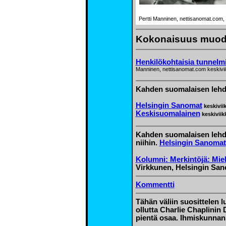
Pertti Manninen, nettisanomat.com, 
Kokonaisuus muodo
Henkilökohtaisia tunnelmi
Manninen, nettisanomat.com keskivi
Kahden suomalaisen lehde
Helsingin Sanomat
keskivii
Keskisuomalainen
keskiviik
Kahden suomalaisen lehde
niihin.
Helsingin Sanomat
Kolumni: Merkintöjä: Mie
Virkkunen, Helsingin San
Kommentti
Tähän väliin suosittelen 
ollutta Charlie Chaplinin
pientä osaa.
Ihmiskunnan