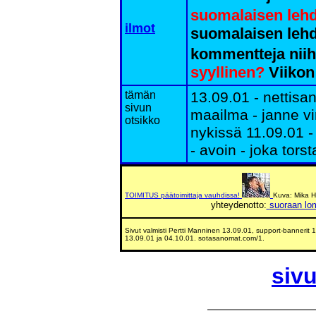
suomalaisen lehd
ilmot
suomalaisen lehde
kommentteja niih
syyllinen?
Viiko
tämän
13.09.01 - nettis
sivun
maailma - janne vi
otsikko
nykissä 11.09.01 -
- avoin - joka tors
TOIMITUS päätoimittaja vauhdissa!
Kuva: Mika 
yhteydenotto:
suoraan lo
Sivut valmisti Pertti Manninen 13.09.01, support-bannerit
13.09.01 ja 04.10.01. sotasanomat.com/1.
siv