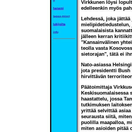
it
Virkkunen löysi lopul
edelleenkin myös pah
hanami
tapaa-miset
Lehdessä, joka jättää
mielipidetiedustelun, 
lukijoilta
suomalaisista kannatt
info
jälleen kerran kritiik
"Kansainvälinen yhtei
teolla vasta Kosovoss
sietorajan", tätä ei ih
Nato-asiassa Helsingi
jota presidentti Bush
hirvittävän terroriteo
Päätoimittaja Virkkus
Keskisuomalaisessa s
haastattelu, jossa Ta
tutkimuksen laitoksen
yrittää selvittää asi
seurausta siitä, miten
puolilla maapalloa, m
miten asioiden pitää o