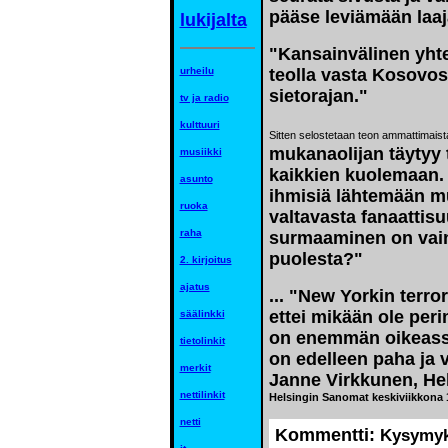
pääse leviämään laaja
lukijalta
"Kansainvälinen yhte
urheilu
teolla vasta Kosovoss
sietorajan."
tv ja radio
kulttuuri
Sitten selostetaan teon ammattimaista
mukanaolijan täytyy t
musiikki
kaikkien kuolemaan.
asunto
ihmisiä lähtemään 
ruoka
valtavasta fanaattis
raha
surmaaminen on vain 
puolesta?"
2. kirjoitus
ajatus
... "New Yorkin terror
ettei mikään ole per
säälinkki
on enemmän oikeassa 
tietolinkit
on edelleen paha ja
merkit
Janne Virkkunen, Hel
nettilinkit
Helsingin Sanomat keskiviikkona 
netti
Kommentti:
Kysymyks