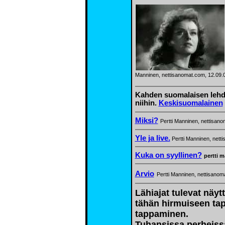
Manninen, nettisanomat.com, 12.09.
Kahden suomalaisen lehde
niihin.
Keskisuomalainen
Miksi?
Pertti Manninen, nettisan
Yle ja live.
Pertti Manninen, nett
Kuka on syyllinen?
pertti 
Arvio
Pertti Manninen, nettisanom
Lähiajat tulevat näyt
tähän hirmuiseen ta
tappaminen.
Tuhansissa perheissä