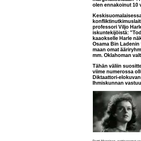
olen ennakoinut 10 
Keskisuomalaisessa
konfliktinutkimuslai
professori Viljo Harl
iskuntekijöistä: "To
kaaokselle Harle näk
Osama Bin Ladenin t
maan omat ääriryhmät
mm. Oklahoman valti
Tähän väliin suositt
viime numerossa oll
Diktaattori-elokuva
Ihmiskunnan vastuu
Pertti Manninen, nettisanomat.c