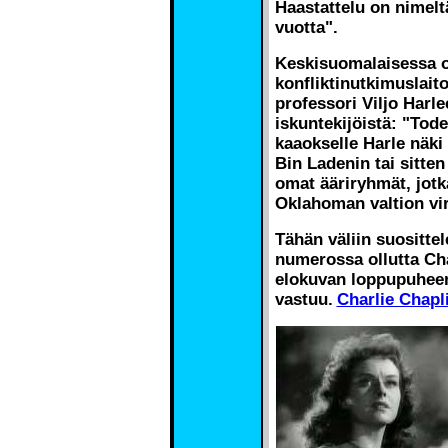
Haastattelu on nimelt
vuotta".
Keskisuomalaisessa o
konfliktinutkimuslait
professori Viljo Harle
iskuntekijöistä: "Tod
kaaokselle Harle näki
Bin Ladenin tai sitte
omat ääriryhmät, jotk
Oklahoman valtion vir
Tähän väliin suosittel
numerossa ollutta Cha
elokuvan loppupuheen
vastuu.
Charlie Chapli