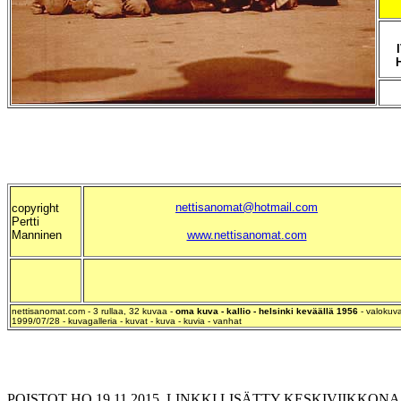
nettisanomat@hotmail.com
copyright
Pertti
Manninen
www.nettisanomat.com
nettisanomat.com - 3 rullaa, 32 kuvaa -
oma kuva - kallio - helsinki keväällä 1956
- valokuva
1999/07/28 - kuvagalleria - kuvat - kuva - kuvia - vanhat
POISTOT HO 19.11.2015. LINKKI LISÄTTY KESKIVIIKKONA 2