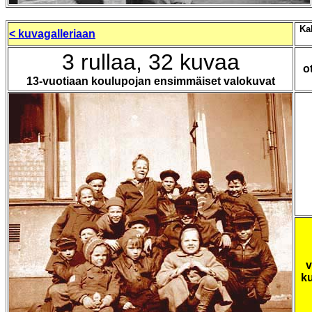
Kal
< kuvagalleriaan
3 rullaa, 32 kuvaa
o
13-vuotiaan koulupojan ensimmäiset valokuvat
ku