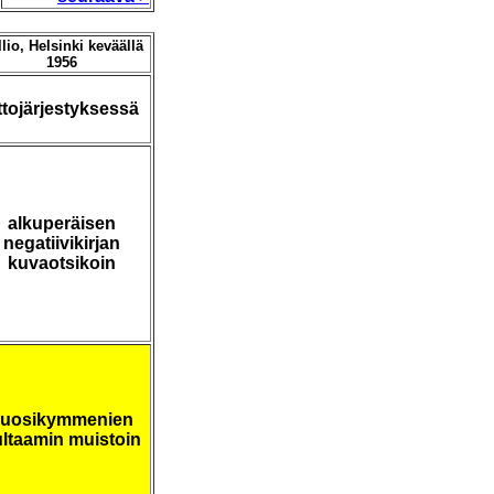
lio, Helsinki keväällä
1956
ttojärjestyksessä
alkuperäisen
negatiivikirjan
kuvaotsikoin
vuosikymmenien
ltaamin muistoin