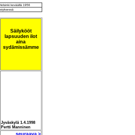
 Helsinki keväällä 1956
estyksessä
Säilykööt
lapsuuden ilot
aina
sydämissämme
Jyväskylä 1.4.1998
Pertti Manninen
seuraava >