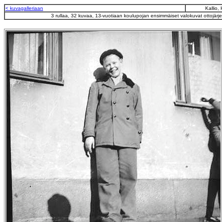
< kuvagalleriaan
Kallio,
3 rullaa, 32 kuvaa, 13-vuotiaan koulupojan ensimmäiset valokuvat ottojärj