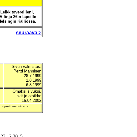
Leikkitovereilleni,
IV linja 26:n lapsille
Helsingin Kalliossa.
seuraava >
Sivun valmistus:
Pertti Manninen
28.7.1999
1.8.1999
6.8.1999
Omaksi sivuksi,
linkit ja otsikko
16.04.2002
t - pertti manninen -
3.12.2015.