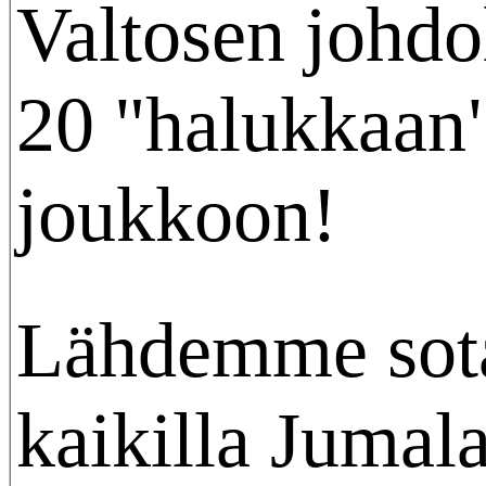
Valtosen johdol
20 "halukkaan
joukkoon!
Lähdemme sot
kaikilla Jumal