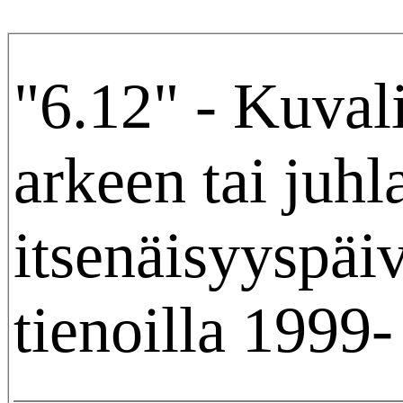
"6.12" - Kuval
arkeen tai juhl
itsenäisyyspäi
tienoilla 1999-