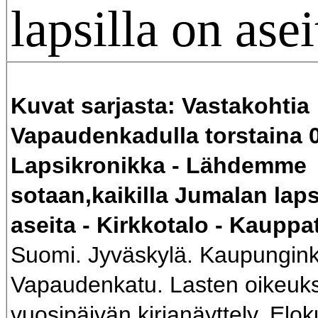
lapsilla on asei
Kuvat sarjasta: Vastakohtia
Vapaudenkadulla torstaina 0
Lapsikronikka - Lähdemme
sotaan,kaikilla Jumalan laps
aseita - Kirkkotalo - Kauppa
Suomi. Jyväskylä. Kaupunginki
Vapaudenkatu. Lasten oikeuk
vuosipäivän kirjanäyttely. Elo