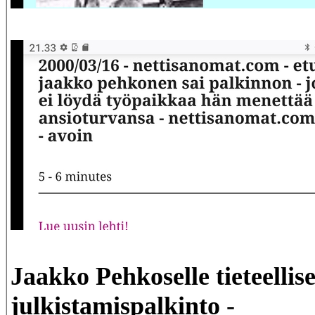
Jaakko Pehkoselle tieteellis
julkistamispalkinto
-